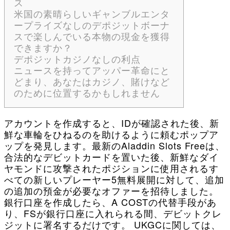
ス
米国の素晴らしいギャンブルエンタ
ープライズなしのデポジットボーナ
スで楽しんでいる本物の現金を獲得
できますか？
デポジットカジノなしの利点
ニュースを持ってアッパー革命にと
どまり、あなたはカジノ、賭けなど
のために位置するかもしれません
アカウントを作成すると、IDが確認された後、新
鮮な車輪をひねるのを助けるように頼むポップア
ップを発見します。最新のAladdin Slots Freeは、
合法的なデビットカードを置いた後、新鮮なダイ
ヤモンドに攻撃されたポジションに使用されるす
べての新しいプレーヤー5無料展開に対して、追加
の追加の預金が必要なオファーを招待しました。
銀行口座を作成したら、A COSTの代替手段があ
り、FSが銀行口座に入れられる間、デビットクレ
ジットに署名するだけです。
UKGCに関しては、