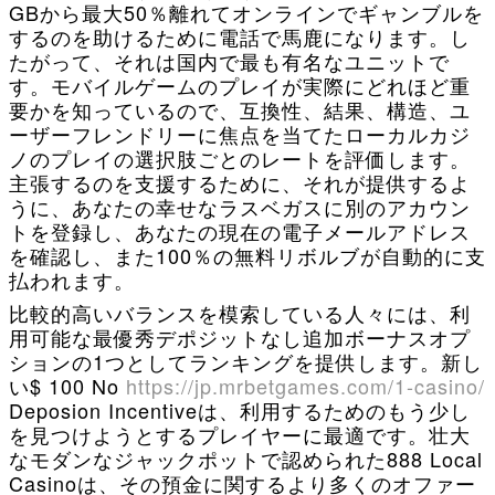
GBから最大50％離れてオンラインでギャンブルを
するのを助けるために電話で馬鹿になります。し
たがって、それは国内で最も有名なユニットで
す。モバイルゲームのプレイが実際にどれほど重
要かを知っているので、互換性、結果、構造、ユ
ーザーフレンドリーに焦点を当てたローカルカジ
ノのプレイの選択肢ごとのレートを評価します。
主張するのを支援するために、それが提供するよ
うに、あなたの幸せなラスベガスに別のアカウン
トを登録し、あなたの現在の電子メールアドレス
を確認し、また100％の無料リボルブが自動的に支
払われます。
比較的高いバランスを模索している人々には、利
用可能な最優秀デポジットなし追加ボーナスオプ
ションの1つとしてランキングを提供します。新し
い$ 100 No
https://jp.mrbetgames.com/1-casino/
Deposion Incentiveは、利用するためのもう少し
を見つけようとするプレイヤーに最適です。壮大
なモダンなジャックポットで認められた888 Local
Casinoは、その預金に関するより多くのオファー