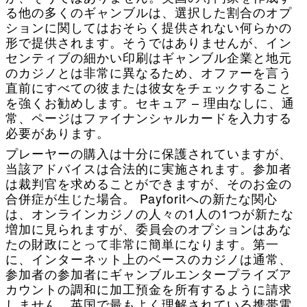
る他の多くのギャンブルは、選択した割合のオプ
ションに関してはおそらく提供されない何らかの
形で提供されます。そうではありませんが、イン
センティブの細かい印刷はギャンブル企業と地元
のカジノとは非常に異なるため、オファーを言う
直前にすべての彼または彼女をチェックすること
を強くお勧めします。セキュア – 理由なしに、通
常、ページはファイナンシャルカードを入力する
必要があります。
プレーヤーの購入は十分に保護されていますが、
当該アドバイスは合法的に実施されます。参加者
は裁判官を求めることができますが、そのお金の
合併症が生じた場合。 Payforitへの新たな関心
は、オンラインカジノの人々の1人の1つが新たな
増加に見られますが、委員会のオプションはあな
たの財政にとって非常に簡単になります。第一
に、インターネット上のベースのカジノは通常、
参加者の参加者にギャンブルエンタープライズア
カウントの調和に加工預金を所有するように請求
しません。英国で最もよく理解されている携帯電