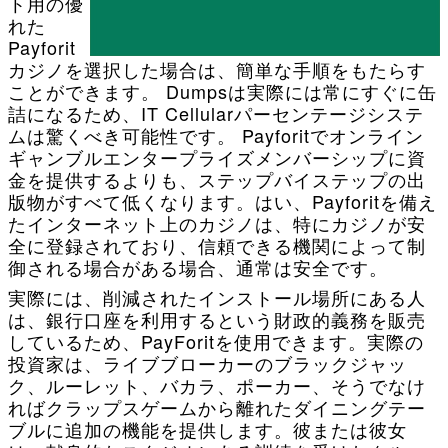
ト用の優
れた
Payforit
カジノを選択した場合は、簡単な手順をもたらす
ことができます。 Dumpsは実際には常にすぐに缶
詰になるため、IT Cellularパーセンテージシステ
ムは驚くべき可能性です。 Payforitでオンライン
ギャンブルエンタープライズメンバーシップに資
金を提供するよりも、ステップバイステップの出
版物がすべて低くなります。はい、Payforitを備え
たインターネット上のカジノは、特にカジノが安
全に登録されており、信頼できる機関によって制
御される場合がある場合、通常は安全です。
実際には、削減されたインストール場所にある人
は、銀行口座を利用するという財政的義務を販売
しているため、PayForitを使用できます。実際の
投資家は、ライブブローカーのブラックジャッ
ク、ルーレット、バカラ、ポーカー、そうでなけ
ればクラップスゲームから離れたダイニングテー
ブルに追加の機能を提供します。彼または彼女