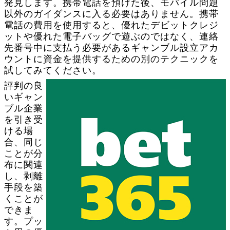
発見します。携帯電話を預けた後、モバイル問題
以外のガイダンスに入る必要はありません。携帯
電話の費用を使用すると、優れたデビットクレジ
ットや優れた電子バッグで遊ぶのではなく、連絡
先番号中に支払う必要があるギャンブル設立アカ
ウントに資金を提供するための別のテクニックを
試してみてください。
評判の良
いギャン
ブル企業
を引き受
ける場
合、同じ
ことが分
布に関連
し、剥離
手段を築
くことが
できま
す。プッ