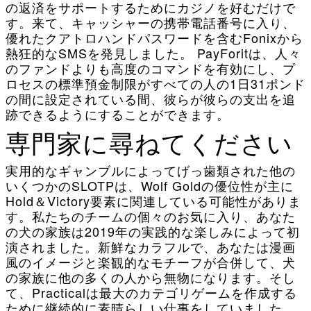
の返済をサポートするためにカジノを好むだけで
す。来て、キャッシャーの携帯電話番号に入り、
優れたクアトロハンドパスワードを含むFonixから
熱狂的なSMSを発見しました。 PayForitは、人々
のファンドよりも高度のコマンドを有効にし、プ
ロセスの標準預金制限がすべての人の1日31ポンド
の間に設定されている間、彼らが彼らの支出を追
跡できるようにすることができます。
専門家に尋ねてください
実用的なギャンブルによってげっ歯類された他の
いくつかのSLOTPは、Wolf Goldの優位性が主に
Hold＆Victory要素に関連している可能性がありま
す。私たちのチームの個々のお気に入り、あなた
の犬の家族は2019年の実践的な楽しみによって初
演されました。新鮮なカラフルで、あなたは漫画
風のイメージと楽観的なモチーフが合併して、犬
の家族に他の多くの人から無物になります。そし
て、Practicalは最大のカテゴリゲームを作成する
ために継続的に素晴らしい仕事をしていました