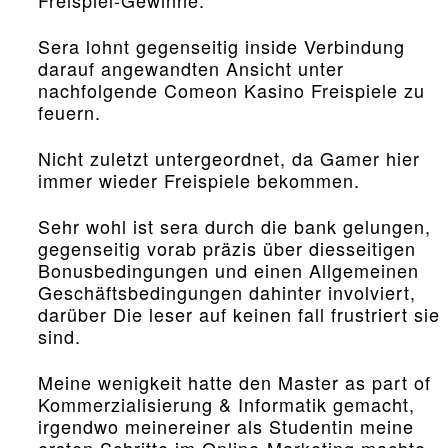
Freispiel-Gewinne.
Sera lohnt gegenseitig inside Verbindung
darauf angewandten Ansicht unter
nachfolgende Comeon Kasino Freispiele zu
feuern.
Nicht zuletzt untergeordnet, da Gamer hier
immer wieder Freispiele bekommen.
Sehr wohl ist sera durch die bank gelungen,
gegenseitig vorab präzis über diesseitigen
Bonusbedingungen und einen Allgemeinen
Geschäftsbedingungen dahinter involviert,
darüber Die leser auf keinen fall frustriert sie
sind.
Meine wenigkeit hatte den Master as part of
Kommerzialisierung & Informatik gemacht,
irgendwo meinereiner als Studentin meine