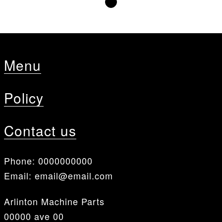
Menu
Policy
Contact us
Phone:
0000000000
Email:
email@email.com
Arlinton Machine Parts
00000 ave 00