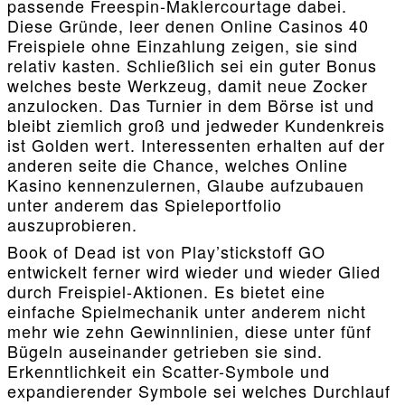
passende Freespin-Maklercourtage dabei.
Diese Gründe, leer denen Online Casinos 40
Freispiele ohne Einzahlung zeigen, sie sind
relativ kasten. Schließlich sei ein guter Bonus
welches beste Werkzeug, damit neue Zocker
anzulocken. Das Turnier in dem Börse ist und
bleibt ziemlich groß und jedweder Kundenkreis
ist Golden wert. Interessenten erhalten auf der
anderen seite die Chance, welches Online
Kasino kennenzulernen, Glaube aufzubauen
unter anderem das Spieleportfolio
auszuprobieren.
Book of Dead ist von Play’stickstoff GO
entwickelt ferner wird wieder und wieder Glied
durch Freispiel-Aktionen. Es bietet eine
einfache Spielmechanik unter anderem nicht
mehr wie zehn Gewinnlinien, diese unter fünf
Bügeln auseinander getrieben sie sind.
Erkenntlichkeit ein Scatter-Symbole und
expandierender Symbole sei welches Durchlauf