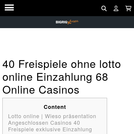
40 Freispiele ohne lotto
online Einzahlung 68
Online Casinos
Content
Lotto online | Wieso präsentation
Angeschlossen Casinos 40
Freispiele exklusive Einzahlung