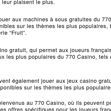
leur plaisent le plus.
ouer aux machines à sous gratuites du 770
ibles sur les thèmes les plus populaires, 
ie “Fruit”.
o gratuit, qui permet aux joueurs français
eux les plus populaires du 770 Casino, tel
ent également jouer aux jeux casino gratu
sponibles sur les thèmes les plus populaires
 bienvenus au 770 Casino, où ils peuvent p
es offres spécifiques pour les joueurs fra