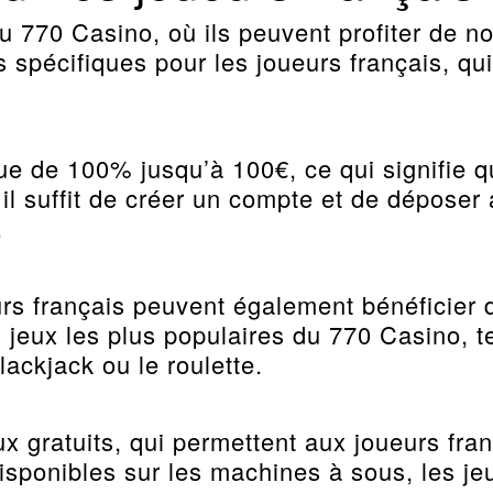
u 770 Casino, où ils peuvent profiter de 
s spécifiques pour les joueurs français, q
e de 100% jusqu’à 100€, ce qui signifie q
, il suffit de créer un compte et de dépose
.
rs français peuvent également bénéficier 
s jeux les plus populaires du 770 Casino, t
ackjack ou le roulette.
gratuits, qui permettent aux joueurs franç
isponibles sur les machines à sous, les jeu