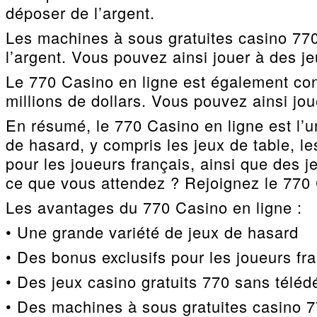
déposer de l’argent.
Les machines à sous gratuites casino 770
l’argent. Vous pouvez ainsi jouer à des j
Le 770 Casino en ligne est également co
millions de dollars. Vous pouvez ainsi jou
En résumé, le 770 Casino en ligne est l’
de hasard, y compris les jeux de table, l
pour les joueurs français, ainsi que des j
ce que vous attendez ? Rejoignez le 770 
Les avantages du 770 Casino en ligne :
• Une grande variété de jeux de hasard
• Des bonus exclusifs pour les joueurs fr
• Des jeux casino gratuits 770 sans télé
• Des machines à sous gratuites casino 