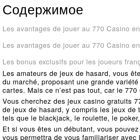
Содержимое
Les avantages de jouer au 770 Casino en
Les avantages de jouer au 770 Casino en
Les bonus exclusifs pour les joueurs fran
Les amateurs de jeux de hasard, vous êtes
du marché, proposant une grande variété d
cartes. Mais ce n’est pas tout, car le 77
Vous cherchez des jeux casino gratuits 7
de jeux de hasard, y compris les jeux de 
tels que le blackjack, le roulette, le poker
Et si vous êtes un débutant, vous pouvez
vous permettra de vous familiariser avec