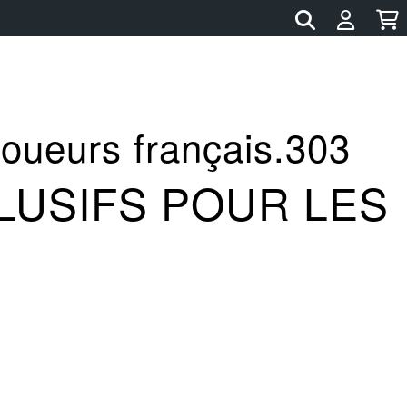
joueurs français.303
LUSIFS POUR LES