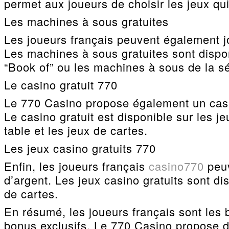
permet aux joueurs de choisir les jeux qui 
Les machines à sous gratuites
Les joueurs français peuvent également j
Les machines à sous gratuites sont dispon
“Book of” ou les machines à sous de la sér
Le casino gratuit 770
Le 770 Casino propose également un casin
Le casino gratuit est disponible sur les j
table et les jeux de cartes.
Les jeux casino gratuits 770
Enfin, les joueurs français
casino770
peuv
d’argent. Les jeux casino gratuits sont di
de cartes.
En résumé, les joueurs français sont les
bonus exclusifs. Le 770 Casino propose d