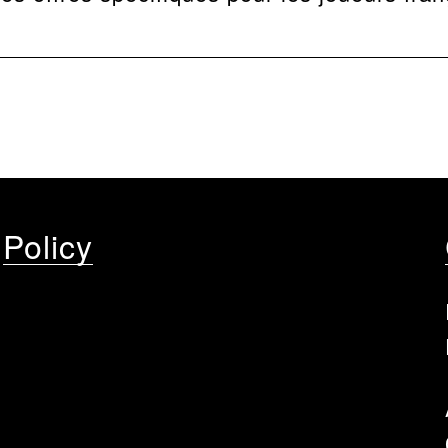
Policy