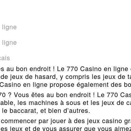
 ligne
 ligne
çais
 au bon endroit ! Le 770 Casino en ligne 
e jeux de hasard, y compris les jeux de t
0 Casino en ligne propose également des bo
70 ? Vous êtes au bon endroit ! Le 770 Ca
table, les machines à sous et les jeux de c
, le baccarat, et bien d’autres.
 commencer par jouer à des jeux casino g
 les jeux et de vous assurer que vous aime