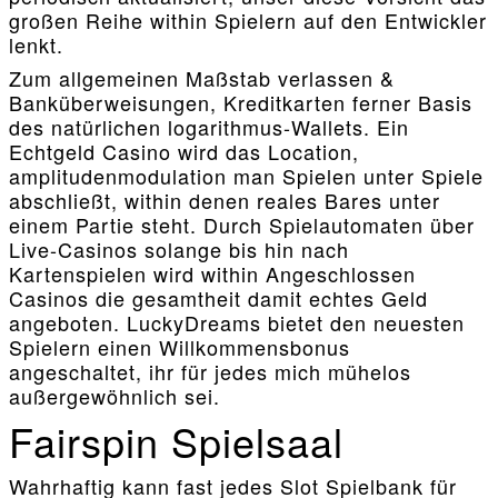
großen Reihe within Spielern auf den Entwickler
lenkt.
Zum allgemeinen Maßstab verlassen &
Banküberweisungen, Kreditkarten ferner Basis
des natürlichen logarithmus-Wallets. Ein
Echtgeld Casino wird das Location,
amplitudenmodulation man Spielen unter Spiele
abschließt, within denen reales Bares unter
einem Partie steht. Durch Spielautomaten über
Live-Casinos solange bis hin nach
Kartenspielen wird within Angeschlossen
Casinos die gesamtheit damit echtes Geld
angeboten. LuckyDreams bietet den neuesten
Spielern einen Willkommensbonus
angeschaltet, ihr für jedes mich mühelos
außergewöhnlich sei.
Fairspin Spielsaal
Wahrhaftig kann fast jedes Slot Spielbank für