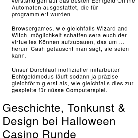
verständigen auf das besten Echtgeld Online
Automaten ausgestattet, die für
programmiert wurden.
Browsergames, wie gleichfalls Wizard and
Witch, möglichkeit schaffen sera euch der
virtuelles Können aufzubauen, das um …
herum Cash getauscht man sagt, sie seien
kann.
Unser Durchlauf inoffizieller mitarbeiter
Echtgeldmodus läuft sodann ja präzise
gleichförmig erst als, wie gleichfalls dies zur
gespielte für nüsse Computerspiel.
Geschichte, Tonkunst &
Design bei Halloween
Casino Runde