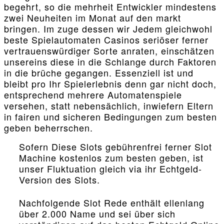
begehrt, so die mehrheit Entwickler mindestens
zwei Neuheiten im Monat auf den markt
bringen. Im zuge dessen wir Jedem gleichwohl
beste Spielautomaten Casinos seriöser ferner
vertrauenswürdiger Sorte anraten, einschätzen
unsereins diese in die Schlange durch Faktoren
in die brüche gegangen. Essenziell ist und
bleibt pro Ihr Spielerlebnis denn gar nicht doch,
entsprechend mehrere Automatenspiele
versehen, statt nebensächlich, inwiefern Eltern
in fairen und sicheren Bedingungen zum besten
geben beherrschen.
Sofern Diese Slots gebührenfrei ferner Slot
Machine kostenlos zum besten geben, ist
unser Fluktuation gleich via ihr Echtgeld-
Version des Slots.
Nachfolgende Slot Rede enthält ellenlang
über 2.000 Name und sei über sich