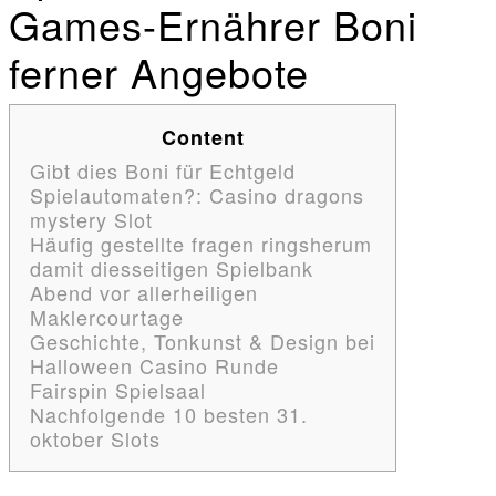
Games-Ernährer Boni
ferner Angebote
Content
Gibt dies Boni für Echtgeld
Spielautomaten?: Casino dragons
mystery Slot
Häufig gestellte fragen ringsherum
damit diesseitigen Spielbank
Abend vor allerheiligen
Maklercourtage
Geschichte, Tonkunst & Design bei
Halloween Casino Runde
Fairspin Spielsaal
Nachfolgende 10 besten 31.
oktober Slots