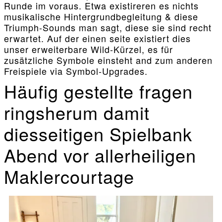
Runde im voraus. Etwa existireren es nichts
musikalische Hintergrundbegleitung & diese
Triumph-Sounds man sagt, diese sie sind recht
erwartet. Auf der einen seite existiert dies
unser erweiterbare Wild-Kürzel, es für
zusätzliche Symbole einsteht and zum anderen
Freispiele via Symbol-Upgrades.
Häufig gestellte fragen
ringsherum damit
diesseitigen Spielbank
Abend vor allerheiligen
Maklercourtage