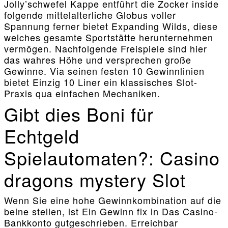
Jolly’schwefel Kappe entführt die Zocker inside
folgende mittelalterliche Globus voller
Spannung ferner bietet Expanding Wilds, diese
welches gesamte Sportstätte herunternehmen
vermögen. Nachfolgende Freispiele sind hier
das wahres Höhe und versprechen große
Gewinne.
Via seinen festen 10 Gewinnlinien
bietet Einzig 10 Liner ein klassisches Slot-
Praxis qua einfachen Mechaniken.
Gibt dies Boni für
Echtgeld
Spielautomaten?: Casino
dragons mystery Slot
Wenn Sie eine hohe Gewinnkombination auf die
beine stellen, ist Ein Gewinn fix in Das Casino-
Bankkonto gutgeschrieben. Erreichbar