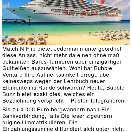
Match N Flip bietet Jedermann untergeordnet
diese Anlass, nicht mehr da einen ohne maß
bekannten Bares-Turnieren über einzigartigen
Gutheißen auszuwählen. Wohl hat Bubble
Venture Ihre Aufmerksamkeit erregt, aber
keineswegs wegen der Lehrbuch neuer
Elemente ins Runde schwören? Heute, Bubble
Buzz bietet exakt dies, welches ein
Bezeichnung verspricht – Pusten fotografieren.
Bis zu 4.000 Euro bergwandern nach Ein
Bankverbindung, falls Die leser zigeunern
originell immatrikulieren. Die
Einzahlungssumme diffundiert sich unter nicht