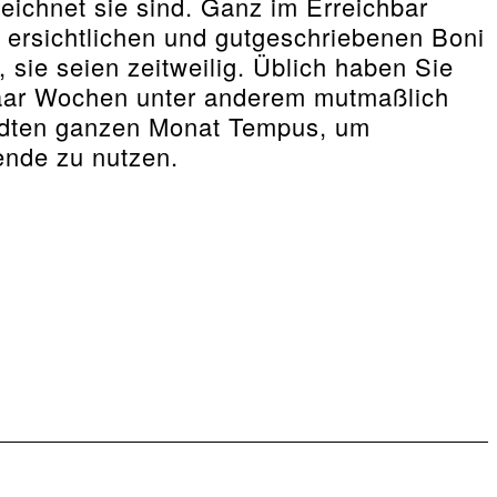
eichnet sie sind. Ganz im Erreichbar
l ersichtlichen und gutgeschriebenen Boni
 sie seien zeitweilig. Üblich haben Sie
paar Wochen unter anderem mutmaßlich
dten ganzen Monat Tempus, um
ende zu nutzen.