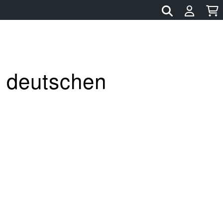
r deutschen