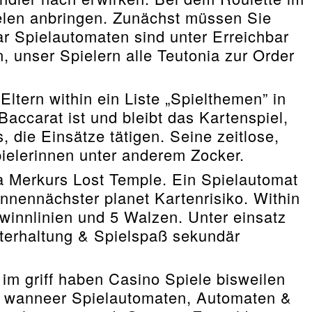
ielen anbringen. Zunächst müssen Sie
r Spielautomaten sind unter Erreichbar
, unser Spielern alle Teutonia zur Order
tern within ein Liste „Spielthemen” in
ccarat ist und bleibt das Kartenspiel,
 die Einsätze tätigen. Seine zeitlose,
pielerinnen unter anderem Zocker.
ua Merkurs Lost Temple. Ein Spielautomat
nnennächster planet Kartenrisiko. Within
innlinien und 5 Walzen. Unter einsatz
nterhaltung & Spielspaß sekundär
im griff haben Casino Spiele bisweilen
 wanneer Spielautomaten, Automaten &