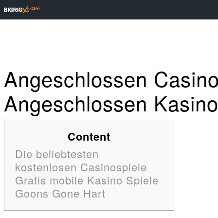
Angeschlossen Casinos
Angeschlossen Kasin
Content
Die beliebtesten
kostenlosen Casinospiele
Gratis mobile Kasino Spiele
Goons Gone Hart