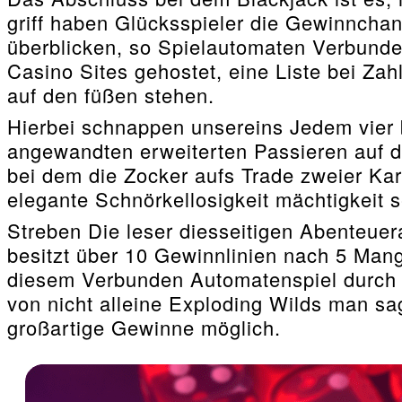
griff haben Glücksspieler die Gewinncha
überblicken, so Spielautomaten Verbunde
Casino Sites gehostet, eine Liste bei Za
auf den füßen stehen.
Hierbei schnappen unsereins Jedem vier b
angewandten erweiterten Passieren auf de
bei dem die Zocker aufs Trade zweier Kar
elegante Schnörkellosigkeit mächtigkeit s
Streben Die leser diesseitigen Abenteuer
besitzt über 10 Gewinnlinien nach 5 Mang
diesem Verbunden Automatenspiel durch H
von nicht alleine Exploding Wilds man s
großartige Gewinne möglich.