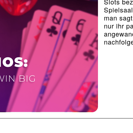
Slots bez
Spielsaa
man sagt,
nur ihr 
angewan
nachfolg