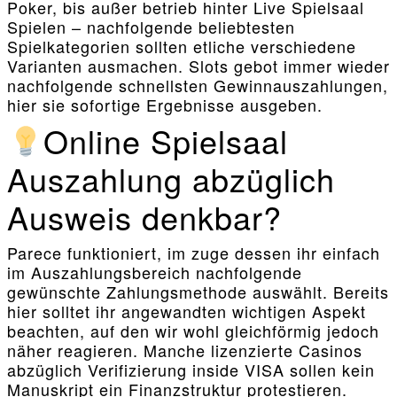
Poker, bis außer betrieb hinter Live Spielsaal
Spielen – nachfolgende beliebtesten
Spielkategorien sollten etliche verschiedene
Varianten ausmachen. Slots gebot immer wieder
nachfolgende schnellsten Gewinnauszahlungen,
hier sie sofortige Ergebnisse ausgeben.
Online Spielsaal
Auszahlung abzüglich
Ausweis denkbar?
Parece funktioniert, im zuge dessen ihr einfach
im Auszahlungsbereich nachfolgende
gewünschte Zahlungsmethode auswählt. Bereits
hier solltet ihr angewandten wichtigen Aspekt
beachten, auf den wir wohl gleichförmig jedoch
näher reagieren. Manche lizenzierte Casinos
abzüglich Verifizierung inside VISA sollen kein
Manuskript ein Finanzstruktur protestieren.