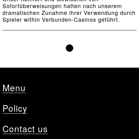
Sofortüberweisungen hatten nach unserem
dramatischen Zunahme ihrer Verwendung durch
Spieler within Verbunden-Casinos geführt.
Menu
Policy
Contact us