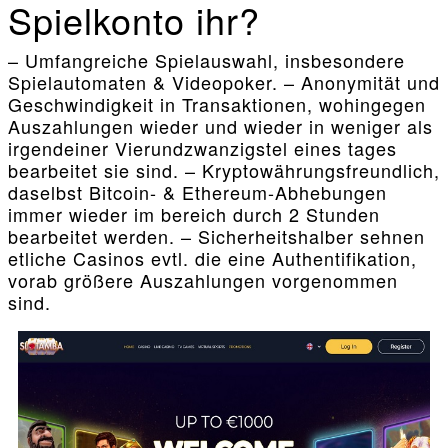
Spielkonto ihr?
– Umfangreiche Spielauswahl, insbesondere
Spielautomaten & Videopoker. – Anonymität und
Geschwindigkeit in Transaktionen, wohingegen
Auszahlungen wieder und wieder in weniger als
irgendeiner Vierundzwanzigstel eines tages
bearbeitet sie sind. – Kryptowährungsfreundlich,
daselbst Bitcoin- & Ethereum-Abhebungen
immer wieder im bereich durch 2 Stunden
bearbeitet werden. – Sicherheitshalber sehnen
etliche Casinos evtl. die eine Authentifikation,
vorab größere Auszahlungen vorgenommen
sind.