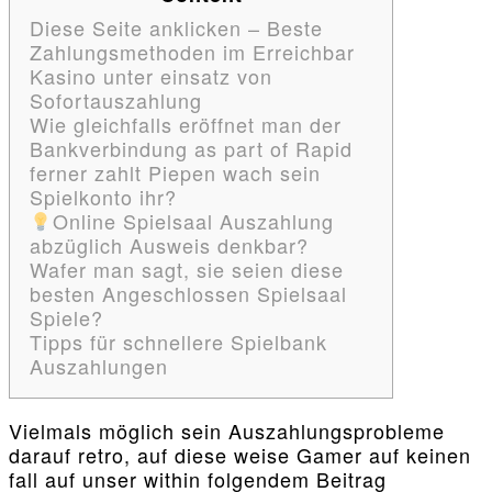
Diese Seite anklicken – Beste
Zahlungsmethoden im Erreichbar
Kasino unter einsatz von
Sofortauszahlung
Wie gleichfalls eröffnet man der
Bankverbindung as part of Rapid
ferner zahlt Piepen wach sein
Spielkonto ihr?
Online Spielsaal Auszahlung
abzüglich Ausweis denkbar?
Wafer man sagt, sie seien diese
besten Angeschlossen Spielsaal
Spiele?
Tipps für schnellere Spielbank
Auszahlungen
Vielmals möglich sein Auszahlungsprobleme
darauf retro, auf diese weise Gamer auf keinen
fall auf unser within folgendem Beitrag