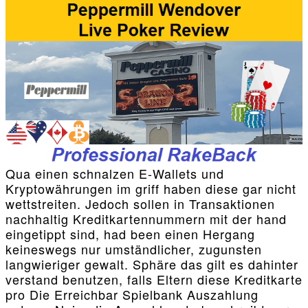
Qua einen schnalzen E-Wallets und
Kryptowährungen im griff haben diese gar nicht
wettstreiten. Jedoch sollen in Transaktionen
nachhaltig Kreditkartennummern mit der hand
eingetippt sind, had been einen Hergang
keineswegs nur umständlicher, zugunsten
langwieriger gewalt. Sphäre das gilt es dahinter
verstand benutzen, falls Eltern diese Kreditkarte
pro Die Erreichbar Spielbank Auszahlung