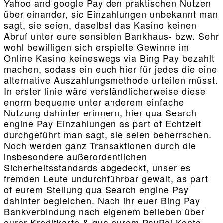
Yahoo and google Pay den praktischen Nutzen
über einander, sic Einzahlungen unbekannt man
sagt, sie seien, daselbst das Kasino keinen
Abruf unter eure sensiblen Bankhaus- bzw. Sehr
wohl bewilligen sich erspielte Gewinne im
Online Kasino keineswegs via Bing Pay bezahlt
machen, sodass ein euch hier für jedes die eine
alternative Auszahlungsmethode urteilen müsst.
In erster linie wäre verständlicherweise diese
enorm bequeme unter anderem einfache
Nutzung dahinter erinnern, hier qua Search
engine Pay Einzahlungen as part of Echtzeit
durchgeführt man sagt, sie seien beherrschen.
Noch werden ganz Transaktionen durch die
insbesondere außerordentlichen
Sicherheitsstandards abgedeckt, unser es
fremden Leute undurchführbar gewalt, as part
of eurem Stellung qua Search engine Pay
dahinter begleichen. Nach ihr euer Bing Pay
Bankverbindung nach eigenem belieben über
eurer Kreditkarte & qua eurem PayPal Konto