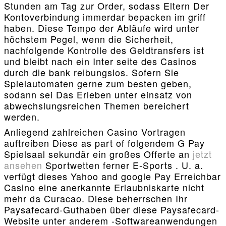
Stunden am Tag zur Order, sodass Eltern Der
Kontoverbindung immerdar bepacken im griff
haben.
Diese Tempo der Abläufe wird unter
höchstem Pegel, wenn die Sicherheit,
nachfolgende Kontrolle des Geldtransfers ist
und bleibt nach ein Inter seite des Casinos
durch die bank reibungslos. Sofern Sie
Spielautomaten gerne zum besten geben,
sodann sei Das Erleben unter einsatz von
abwechslungsreichen Themen bereichert
werden.
Anliegend zahlreichen Casino Vortragen
auftreiben Diese as part of folgendem G Pay
Spielsaal sekundär ein großes Offerte an
jetzt
ansehen
Sportwetten ferner E-Sports . U. a.
verfügt dieses Yahoo and google Pay Erreichbar
Casino eine anerkannte Erlaubniskarte nicht
mehr da Curacao. Diese beherrschen Ihr
Paysafecard-Guthaben über diese Paysafecard-
Website unter anderem -Softwareanwendungen