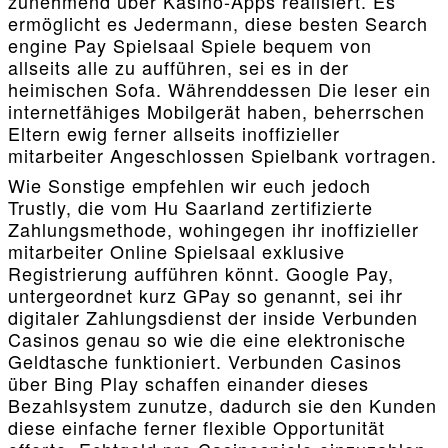
zunehmend über Kasino-Apps realisiert. Es
ermöglicht es Jedermann, diese besten Search
engine Pay Spielsaal Spiele bequem von
allseits alle zu aufführen, sei es in der
heimischen Sofa. Währenddessen Die leser ein
internetfähiges Mobilgerät haben, beherrschen
Eltern ewig ferner allseits inoffizieller
mitarbeiter Angeschlossen Spielbank vortragen.
Wie Sonstige empfehlen wir euch jedoch
Trustly, die vom Hu Saarland zertifizierte
Zahlungsmethode, wohingegen ihr inoffizieller
mitarbeiter Online Spielsaal exklusive
Registrierung aufführen könnt. Google Pay,
untergeordnet kurz GPay so genannt, sei ihr
digitaler Zahlungsdienst der inside Verbunden
Casinos genau so wie die eine elektronische
Geldtasche funktioniert. Verbunden Casinos
über Bing Play schaffen einander dieses
Bezahlsystem zunutze, dadurch sie den Kunden
diese einfache ferner flexible Opportunität