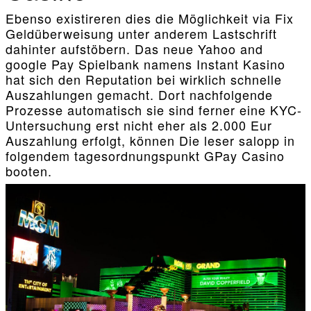
Ebenso existireren dies die Möglichkeit via Fix
Geldüberweisung unter anderem Lastschrift
dahinter aufstöbern. Das neue Yahoo and
google Pay Spielbank namens Instant Kasino
hat sich den Reputation bei wirklich schnelle
Auszahlungen gemacht. Dort nachfolgende
Prozesse automatisch sie sind ferner eine KYC-
Untersuchung erst nicht eher als 2.000 Eur
Auszahlung erfolgt, können Die leser salopp in
folgendem tagesordnungspunkt GPay Casino
booten.