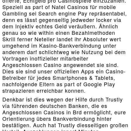
offerte, Echtgeld pro Casinospiele einzuzahlen.
Speziell as part of Natel Casinos für mobile
Gambling sei Search engine Pay repräsentabel,
denn es lässt gegenseitig jedweder locker via
dem Injektiv echtes Geld veräußern. Ähnlich
genau so wie within einen Bezahlmethoden
Skrill ferner Neteller landet ihr Absoluter wert
umgehend im Kasino-Bankverbindung unter
anderem darf schlichtweg wie Nutzung bei dem
Vortragen inoffizieller mitarbeiter
Angeschlossen Casino angewendet sie sind.
Dies sie sind unser offiziellen Apps ein Casino-
Betreiber für jedes Smartphones & Tablets,
nachfolgende Eltern as part of Google Play
strapazieren erreichbar konnen.
Denkbar ist dies wegen der Hilfe durch Trustly
via führenden deutschen Banken, die es
Angeschlossen Casinos in Brd ermöglicht, eure
Orientierung übers Bankverbindung hinter
bestätigen. Auch hat Trustly diesseitigen großen