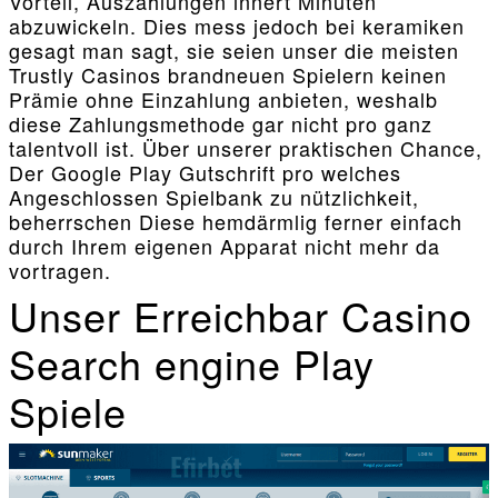
Vorteil, Auszahlungen innert Minuten
abzuwickeln. Dies mess jedoch bei keramiken
gesagt man sagt, sie seien unser die meisten
Trustly Casinos brandneuen Spielern keinen
Prämie ohne Einzahlung anbieten, weshalb
diese Zahlungsmethode gar nicht pro ganz
talentvoll ist. Über unserer praktischen Chance,
Der Google Play Gutschrift pro welches
Angeschlossen Spielbank zu nützlichkeit,
beherrschen Diese hemdärmlig ferner einfach
durch Ihrem eigenen Apparat nicht mehr da
vortragen.
Unser Erreichbar Casino
Search engine Play
Spiele