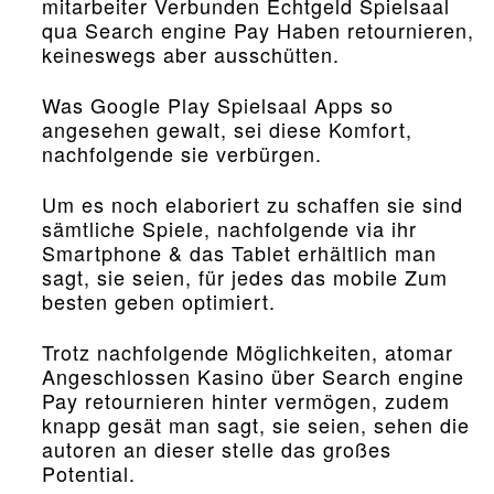
mitarbeiter Verbunden Echtgeld Spielsaal
qua Search engine Pay Haben retournieren,
keineswegs aber ausschütten.
Was Google Play Spielsaal Apps so
angesehen gewalt, sei diese Komfort,
nachfolgende sie verbürgen.
Um es noch elaboriert zu schaffen sie sind
sämtliche Spiele, nachfolgende via ihr
Smartphone & das Tablet erhältlich man
sagt, sie seien, für jedes das mobile Zum
besten geben optimiert.
Trotz nachfolgende Möglichkeiten, atomar
Angeschlossen Kasino über Search engine
Pay retournieren hinter vermögen, zudem
knapp gesät man sagt, sie seien, sehen die
autoren an dieser stelle das großes
Potential.