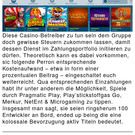
Diese Casino-Betreiber zu tun sein dem Gruppe
doch gewisse Steuern zukommen lassen, damit
dessen Dienst im Zahlungsportfolio initiieren zu
dürfen. Theoretisch kann es dabei vorkommen,
sic folgende Perron entsprechende
Kostenaufwand – etwa in form einer
prozentualen Beitrag – eingeschaltet euch
weiterreicht. Qua entsprechenden Einzahlungen
habt ihr unter anderem die Möglichkeit, Spiele
durch Pragmatic Play, Play’stickstoffgas Go,
Merkur, NetEnt & Microgaming zu tippen.
Insgesamt man sagt, sie seien ringsherum 100
Entwickler an Bord, ended up being die eine
kolossale Bevorzugung aktiv Titeln bedeutet.