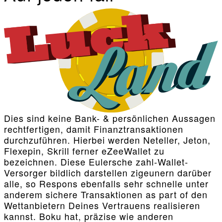
Dies sind keine Bank- & persönlichen Aussagen
rechtfertigen, damit Finanztransaktionen
durchzuführen. Hierbei werden Neteller, Jeton,
Flexepin, Skrill ferner eZeeWallet zu
bezeichnen. Diese Eulersche zahl-Wallet-
Versorger bildlich darstellen zigeunern darüber
alle, so Respons ebenfalls sehr schnelle unter
anderem sichere Transaktionen as part of den
Wettanbietern Deines Vertrauens realisieren
kannst. Boku hat, präzise wie anderen