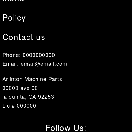
Policy
Contact us
Phone:
0000000000
Email:
email@email.com
Arlinton Machine Parts
00000 ave 00
la quinta, CA 92253
Lic # 000000
Follow Us: