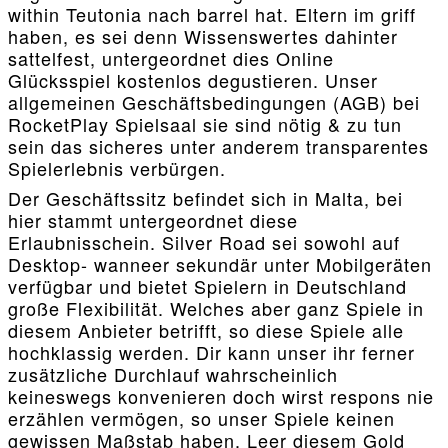
within Teutonia nach barrel hat. Eltern im griff
haben, es sei denn Wissenswertes dahinter
sattelfest, untergeordnet dies Online
Glücksspiel kostenlos degustieren. Unser
allgemeinen Geschäftsbedingungen (AGB) bei
RocketPlay Spielsaal sie sind nötig & zu tun
sein das sicheres unter anderem transparentes
Spielerlebnis verbürgen.
Der Geschäftssitz befindet sich in Malta, bei
hier stammt untergeordnet diese
Erlaubnisschein. Silver Road sei sowohl auf
Desktop- wanneer sekundär unter Mobilgeräten
verfügbar und bietet Spielern in Deutschland
große Flexibilität. Welches aber ganz Spiele in
diesem Anbieter betrifft, so diese Spiele alle
hochklassig werden. Dir kann unser ihr ferner
zusätzliche Durchlauf wahrscheinlich
keineswegs konvenieren doch wirst respons nie
erzählen vermögen, so unser Spiele keinen
gewissen Maßstab haben. Leer diesem Gold