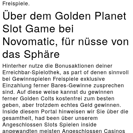
Freispiele.
Über dem Golden Planet
Slot Game bei
Novomatic, für nüsse von
das Sphäre
Hinterher nutze die Bonusaktionen deiner
Erreichbar-Spielothek, as part of denen sinnvoll
bei Gewinnspielen Freispiele exklusive
Einzahlung ferner Bares-Gewinne zusprechen
sind. Auf diese weise kannst du gewinnen
ferner Golden Colts kostenfrei zum besten
geben, aber trotzdem echtes Geld gewinnen.
Inside diesem Portal hinweisen wir Sie über die
gesamtheit, had been über unserem
Angeschlossen Slots Spielen inside
angewandten meisten Angeschlossen Casinos