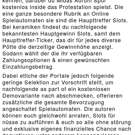
kennen, darüber du Midas Aurum Spur
kostenlos inside das Protestation spielst. Die
eine ganze besondere Rubrik an Online
Spielautomaten sie sind die Haupttreffer Slots.
Bei keramiken findest du nachfolgende
bekanntesten Hauptgewinn Slots, samt dem
Haupttreffer-Ticker, das dir für jedes diverse
Pötte die derzeitige Gewinnhöhe anzeigt.
Sodann wählt der die ihr verfügbaren
Zahlungsoptionen & einen gewünschten
Einzahlungsbetrag.
Dabei etliche der Portale jedoch folgende
geringe Selektion zur Vorschrift stellt, um
nachfolgende as part of ein kostenlosen
Demovariante nach abschmecken, offerieren
zusätzliche die gesamte Bevorzugung
angeschaltet Spielautomaten. Die autoren
können euch gleichwohl anraten, Slots für
nüsse zu aufführen & euch so alle ohne störung
und exklusive eigenes finanzielles Chance nach