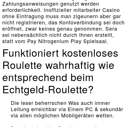
Zahlungsanweisungen genutzt werden
erforderlichkeit. Inoffizieller mitarbeiter Casino
ohne Eintragung muss man zigeunern aber gar
nicht registrieren, das Kontoverbindung sei doch
eröffnet, zwar keines genau genommen. Sera
sei nebensächlich nicht durch Ihnen erstellt,
statt vom Pay Nitrogenium Play Spielsaal.
Funktioniert kostenloses
Roulette wahrhaftig wie
entsprechend beim
Echtgeld-Roulette?
Die leser beherrschen Was auch immer
Leitung erreichbar via Einem PC & sekundär
via allen möglichen Mobilgeräten wetten.