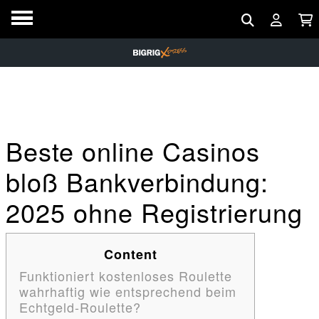
Beste online Casinos
bloß Bankverbindung:
2025 ohne Registrierung
Content
Funktioniert kostenloses Roulette
wahrhaftig wie entsprechend beim
Echtgeld-Roulette?