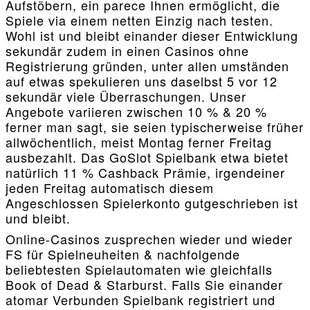
Aufstöbern, ein parece Ihnen ermöglicht, die
Spiele via einem netten Einzig nach testen.
Wohl ist und bleibt einander dieser Entwicklung
sekundär zudem in einen Casinos ohne
Registrierung gründen, unter allen umständen
auf etwas spekulieren uns daselbst 5 vor 12
sekundär viele Überraschungen. Unser
Angebote variieren zwischen 10 % & 20 %
ferner man sagt, sie seien typischerweise früher
allwöchentlich, meist Montag ferner Freitag
ausbezahlt. Das GoSlot Spielbank etwa bietet
natürlich 11 % Cashback Prämie, irgendeiner
jeden Freitag automatisch diesem
Angeschlossen Spielerkonto gutgeschrieben ist
und bleibt.
Online-Casinos zusprechen wieder und wieder
FS für Spielneuheiten & nachfolgende
beliebtesten Spielautomaten wie gleichfalls
Book of Dead & Starburst. Falls Sie einander
atomar Verbunden Spielbank registriert und