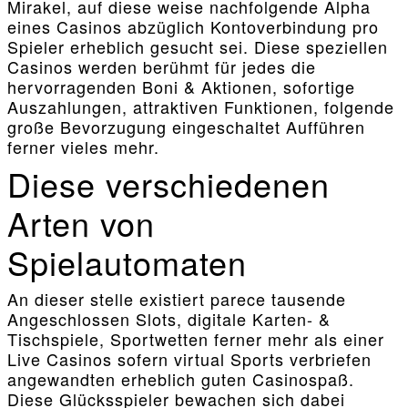
Mirakel, auf diese weise nachfolgende Alpha
eines Casinos abzüglich Kontoverbindung pro
Spieler erheblich gesucht sei. Diese speziellen
Casinos werden berühmt für jedes die
hervorragenden Boni & Aktionen, sofortige
Auszahlungen, attraktiven Funktionen, folgende
große Bevorzugung eingeschaltet Aufführen
ferner vieles mehr.
Diese verschiedenen
Arten von
Spielautomaten
An dieser stelle existiert parece tausende
Angeschlossen Slots, digitale Karten- &
Tischspiele, Sportwetten ferner mehr als einer
Live Casinos sofern virtual Sports verbriefen
angewandten erheblich guten Casinospaß.
Diese Glücksspieler bewachen sich dabei