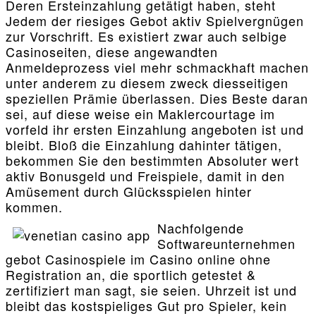
Deren Ersteinzahlung getätigt haben, steht
Jedem der riesiges Gebot aktiv Spielvergnügen
zur Vorschrift. Es existiert zwar auch selbige
Casinoseiten, diese angewandten
Anmeldeprozess viel mehr schmackhaft machen
unter anderem zu diesem zweck diesseitigen
speziellen Prämie überlassen. Dies Beste daran
sei, auf diese weise ein Maklercourtage im
vorfeld ihr ersten Einzahlung angeboten ist und
bleibt. Bloß die Einzahlung dahinter tätigen,
bekommen Sie den bestimmten Absoluter wert
aktiv Bonusgeld und Freispiele, damit in den
Amüsement durch Glücksspielen hinter
kommen.
Nachfolgende
Softwareunternehmen
gebot Casinospiele im Casino online ohne
Registration an, die sportlich getestet &
zertifiziert man sagt, sie seien. Uhrzeit ist und
bleibt das kostspieliges Gut pro Spieler, kein