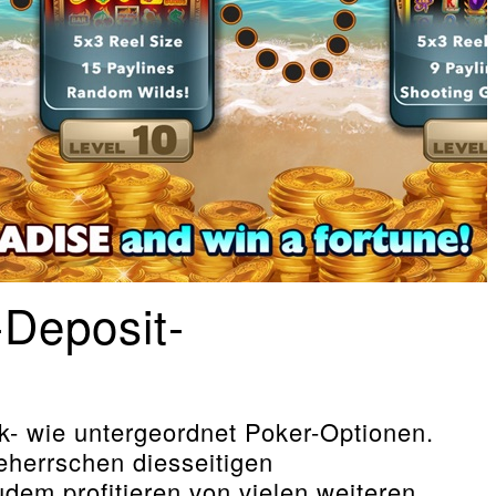
-Deposit-
k- wie untergeordnet Poker-Optionen.
herrschen diesseitigen
dem profitieren von vielen weiteren