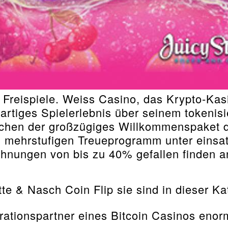
 Freispiele. Weiss Casino, das Krypto-Kas
zigartiges Spielerlebnis über seinem token
ischen der großzügiges Willkommenspaket
 mehrstufigen Treueprogramm unter einsa
hnungen von bis zu 40% gefallen finden a
e & Nasch Coin Flip sie sind in dieser Kat
ationspartner eines Bitcoin Casinos enorm