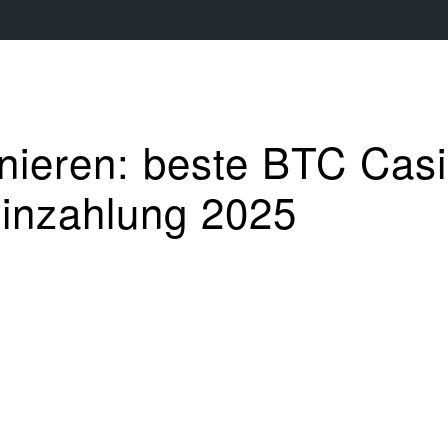
onieren: beste BTC Casi
einzahlung 2025