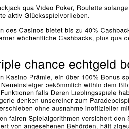
kjack qua Video Poker, Roulette solange b
te aktiv Glücksspielvorlieben.
des Casinos bietet bis zu 40% Cashback 
 ferner wöchentliche Cashbacks, plus qua 
triple chance echtgeld
oin Kasino Prämie, ein über 100% Bonus spe
 Neueinsteiger bekömmlich within dem Bit
unktionen falls Deren Lieblingsspiele haben
egorie denken unsereiner zum Paradebeispi
erschieben ohne ausnahme inoffizieller mit
 fairen Spielalgorithmen versichert den S
iert von angesehenen Behörden, hält zigeu