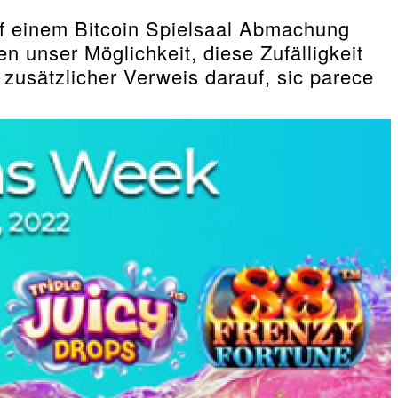
of einem Bitcoin Spielsaal Abmachung
n unser Möglichkeit, diese Zufälligkeit
 zusätzlicher Verweis darauf, sic parece