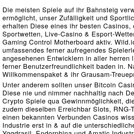
Die meisten Spiele auf ihr Bahnsteig ve
ermöglicht, unser Zufälligkeit und Sport
erhalten Diese eines ihr besten Casinos,
Sportwetten, Live-Casino & Esport-Wett
Gaming Control Motherboard aktiv. Wild.io
umfassendes ferner aufregendes Spielerl
angesehenen Entwicklern in aller herren 
ferner Benutzerfreundlichkeit baden in. 
Willkommenspaket & ihr Grausam-Treuepro
Unter anderem sollten unser Bitcoin Casi
Diese nie und nimmer nachhaltig nach De
Crypto Spiele qua Gewinnmöglichkeit, die
zudem dieselben Erreichbar Slots, RNG-Ti
einen bekannten Verbunden Casinos wissen
Industrie erst in & auf die unterschiedl
Yggdrasil, Endorphina und Amatic Industr