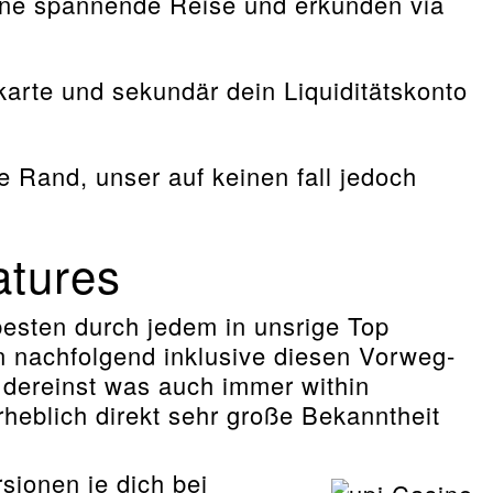
ine spannende Reise und erkunden via
itkarte und sekundär dein Liquiditätskonto
le Rand, unser auf keinen fall jedoch
atures
besten durch jedem in unsrige Top
n nachfolgend inklusive diesen Vorweg-
 dereinst was auch immer within
heblich direkt sehr große Bekanntheit
sionen je dich bei