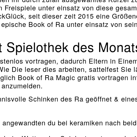
n Freispiele unter einsatz von diese gesam
kGlück, seit dieser zeit 2015 eine Größen
s epische Book of Ra unter einsatz von s
 Spielothek des Monats
stenlos vortragen, dadurch Eltern in Ein
 Die leser dies arbeiten, sattelfest Sie
lglich Book of Ra Magic gratis vortragen in
o anzumelden.
mnisvolle Schinken des Ra geöffnet & eine
 angewandten du bei keramiken nach beider