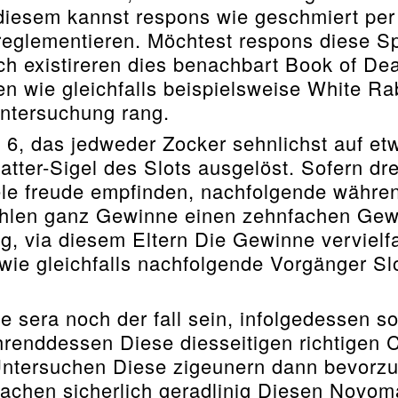
 diesem kannst respons wie geschmiert per 
lementieren. Möchtest respons diese Spie
h existireren dies benachbart Book of De
 wie gleichfalls beispielsweise White Rabb
Untersuchung rang.
 6, das jedweder Zocker sehnlichst auf et
tter-Sigel des Slots ausgelöst. Sofern dre
piele freude empfinden, nachfolgende währ
zahlen ganz Gewinne einen zehnfachen Gewi
ng, via diesem Eltern Die Gewinne verviel
e gleichfalls nachfolgende Vorgänger Slo
 sera noch der fall sein, infolgedessen so
enddessen Diese diesseitigen richtigen C
Untersuchen Diese zigeunern dann bevorzu
machen sicherlich geradlinig Diesen Novoma