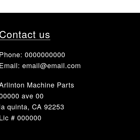
Contact us
Phone:
0000000000
Email:
email@email.com
Arlinton Machine Parts
00000 ave 00
la quinta, CA 92253
Lic # 000000