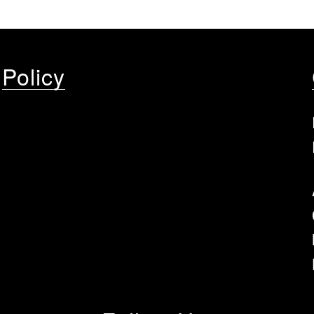
Policy