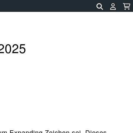
 2025
 zum Expanding Zeichen sei. Dieses