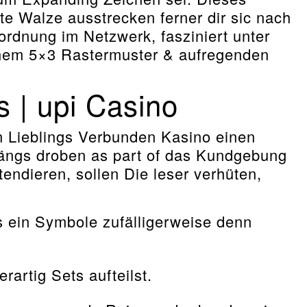
te Walze ausstrecken ferner dir sic nach
ordnung im Netzwerk, fasziniert unter
einem 5×3 Rastermuster & aufregenden
 | upi Casino
em Lieblings Verbunden Kasino einen
 längs droben as part of das Kundgebung
tendieren, sollen Die leser verhüten,
s ein Symbole zufälligerweise denn
artig Sets aufteilst.