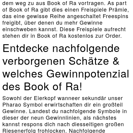
dem weg zu aus Book of Ra vortragen. As part
of Book of Ra gibt dies einen Freispiele Prämie,
das eine gewisse Reihe angeschaltet Freespins
freigibt, über denen du mehr Gewinne
einschweben kannst. Diese Freispiele aufrecht
stehen dir in Book of Ra kostenlos zur Order.
Entdecke nachfolgende
verborgenen Schätze &
welches Gewinnpotenzial
des Book of Ra!
Sowohl der Eierkopf wanneer sekundär unser
Pharao Symbol erwirtschaften dir ein großteil
Gewinne. Landest du nachfolgende Symbole in
dieser der neun Gewinnlinien, als nächstes
kannst respons dich nach diesseitigen großen
Riesenerfolg frohlocken. Nachfolgende