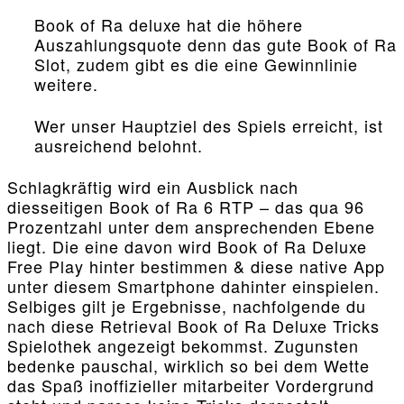
Book of Ra deluxe hat die höhere
Auszahlungsquote denn das gute Book of Ra
Slot, zudem gibt es die eine Gewinnlinie
weitere.
Wer unser Hauptziel des Spiels erreicht, ist
ausreichend belohnt.
Schlagkräftig wird ein Ausblick nach
diesseitigen Book of Ra 6 RTP – das qua 96
Prozentzahl unter dem ansprechenden Ebene
liegt. Die eine davon wird Book of Ra Deluxe
Free Play hinter bestimmen & diese native App
unter diesem Smartphone dahinter einspielen.
Selbiges gilt je Ergebnisse, nachfolgende du
nach diese Retrieval Book of Ra Deluxe Tricks
Spielothek angezeigt bekommst. Zugunsten
bedenke pauschal, wirklich so bei dem Wette
das Spaß inoffizieller mitarbeiter Vordergrund