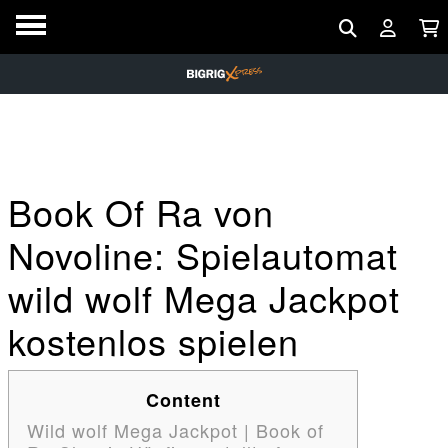
Book Of Ra von
Novoline: Spielautomat
wild wolf Mega Jackpot
kostenlos spielen
Content
Wild wolf Mega Jackpot | Book of