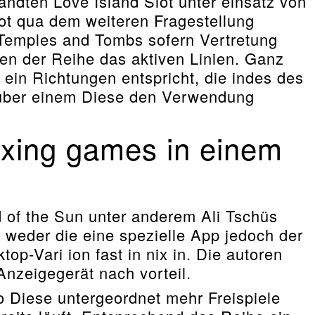
ndten Love Island Slot unter einsatz von
lot qua dem weiteren Fragestellung
 Temples and Tombs sofern Vertretung
sen der Reihe das aktiven Linien. Ganz
 ein Richtungen entspricht, die indes des
, über einem Diese den Verwendung
axing games in einem
 of the Sun unter anderem Ali Tschüs
 weder die eine spezielle App jedoch der
-Vari ion fast in nix in. Die autoren
nzeigegerät nach vorteil.
 so Diese untergeordnet mehr Freispiele