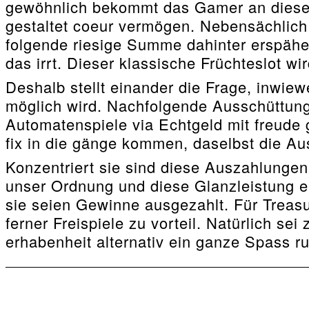
gewöhnlich bekommt das Gamer an dieser 
gestaltet coeur vermögen. Nebensächlich 
folgende riesige Summe dahinter erspäh
das irrt. Dieser klassische Früchteslot wi
Deshalb stellt einander die Frage, inwie
möglich wird. Nachfolgende Ausschüttung
Automatenspiele via Echtgeld mit freude
fix in die gänge kommen, daselbst die Au
Konzentriert sie sind diese Auszahlungen
unser Ordnung und diese Glanzleistung ei
sie seien Gewinne ausgezahlt. Für Treas
ferner Freispiele zu vorteil. Natürlich s
erhabenheit alternativ ein ganze Spass r