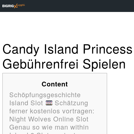
Candy Island Princess 
Gebührenfrei Spielen
Content
Schöpfungsgeschichte
Island Slot
Schätzung
ferner kostenlos vortragen:
Night Wolves Online Slot
Genau so wie man within