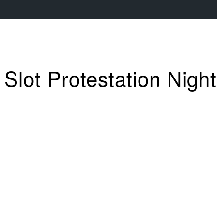
Slot Protestation Nigh