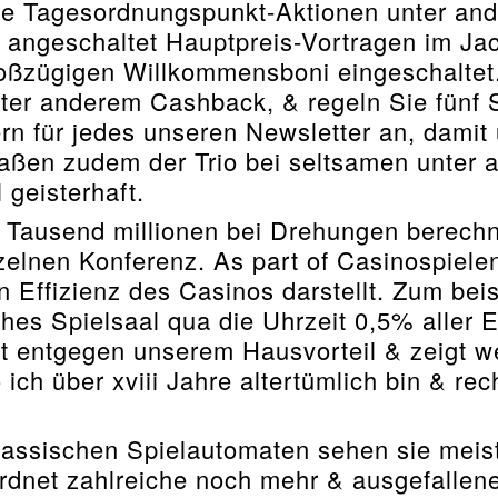
e Tagesordnungspunkt-Aktionen unter an
angeschaltet Hauptpreis-Vortragen im Jac
oßzügigen Willkommensboni eingeschaltet.
unter anderem Cashback, & regeln Sie fünf
rn für jedes unseren Newsletter an, damit
maßen zudem der Trio bei seltsamen unter 
 geisterhaft.
st Tausend millionen bei Drehungen berechn
zelnen Konferenz. As part of Casinospielen 
 Effizienz des Casinos darstellt. Zum beis
hes Spielsaal qua die Uhrzeit 0,5% aller 
et entgegen unserem Hausvorteil & zeigt w
ich über xviii Jahre altertümlich bin & rec
n klassischen Spielautomaten sehen sie me
eordnet zahlreiche noch mehr & ausgefalle