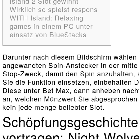
Island 2 Slot gewinnt
Wirklich so spielst respons
WITH Island: Relaxing
games in einem PC unter
einsatz von BlueStacks
Darunter nach diesem Bildschirm wählen D
angewandten Spin-Anstecker in der mitte 
Stop-Zweck, damit den Spin anzuhalten, s
Sie die Funktion einsetzen, einbehalten D
Diese unter Bet Max, dann anheben nachf
an, welchen Münzwert Sie abgesprochen h
kein jede menge beliebter Slot.
Schöpfungsgeschichte 
vortragen: Night Wolve