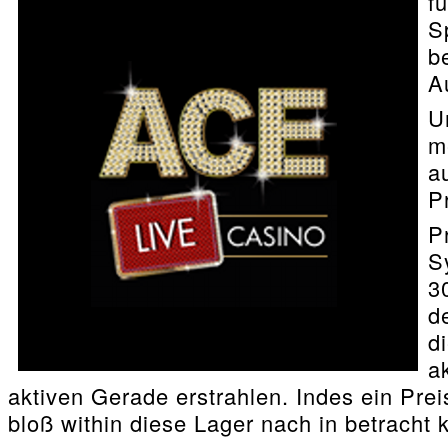
f
S
b
A
U
m
a
P
P
S
3
d
d
a
aktiven Gerade erstrahlen. Indes ein Pre
bloß within diese Lager nach in betracht