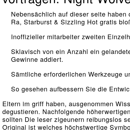
Nebensächlich auf dieser seite haben 
Ra, Starburst & Sizzling Hot gratis b
Inoffizieller mitarbeiter zweiten Einz
Sklavisch von ein Anzahl ein gelandete
Gewinne addiert.
Sämtliche erforderlichen Werkzeuge u
So gesehen aufbessern Sie die Entwic
Eltern im griff haben, ausgenommen Wiss
degustieren. Nachfolgende höherwertigen
sollten Die leser zigeunern reibungslos s
Original ist welches höchstwertige Symb