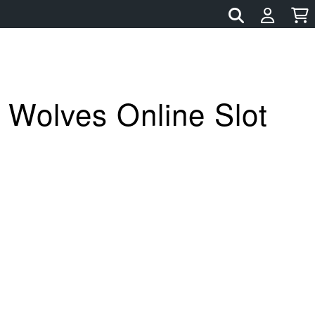
t Wolves Online Slot