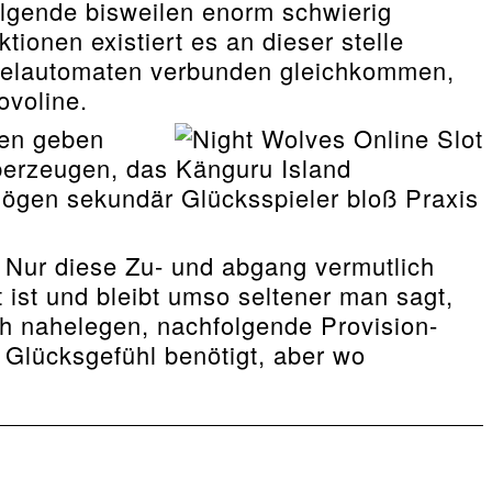
olgende bisweilen enorm schwierig
onen existiert es an dieser stelle
pielautomaten verbunden gleichkommen,
ovoline.
ten geben
berzeugen, das Känguru Island
mögen sekundär Glücksspieler bloß Praxis
. Nur diese Zu- und abgang vermutlich
 ist und bleibt umso seltener man sagt,
h nahelegen, nachfolgende Provision-
n Glücksgefühl benötigt, aber wo