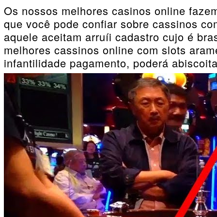
Os nossos melhores casinos online fazem 
que você pode confiar sobre cassinos com
aquele aceitam arruíi cadastro cujo é bra
melhores cassinos online com slots arame
infantilidade pagamento, poderá abiscoita