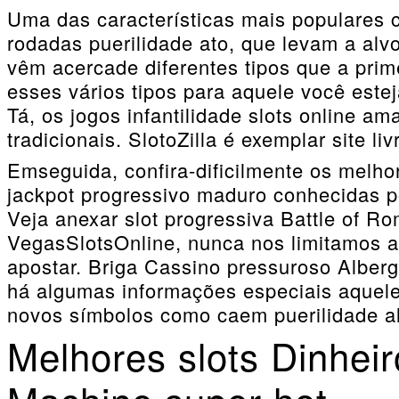
Uma das características mais populares c
rodadas puerilidade ato, que levam a alv
vêm acercade diferentes tipos que a prim
esses vários tipos para aquele você este
Tá, os jogos infantilidade slots online a
tradicionais. SlotoZilla é exemplar site 
Emseguida, confira-dificilmente os melho
jackpot progressivo maduro conhecidas p
Veja anexar slot progressiva Battle of 
VegasSlotsOnline, nunca nos limitamos 
apostar. Briga Cassino pressuroso Alberg
há algumas informações especiais aquele
novos símbolos como caem puerilidade alt
Melhores slots Dinhei