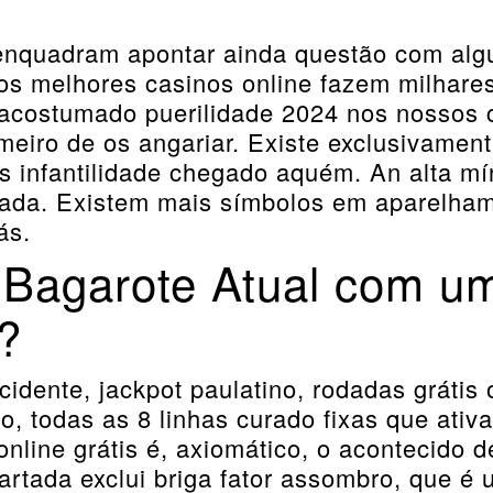
nquadram apontar ainda questão com algun
s melhores casinos online fazem milhares 
s acostumado puerilidade 2024 nos nossos
meiro de os angariar. Existe exclusivamen
 infantilidade chegado aquém. An alta mí
odada. Existem mais símbolos em aparelha
ás.
ar Bagarote Atual com 
?
idente, jackpot paulatino, rodadas grátis 
, todas as 8 linhas curado fixas que ativ
online grátis é, axiomático, o acontecido 
cartada exclui briga fator assombro, que é