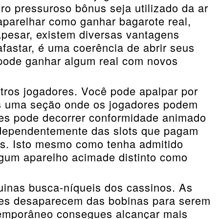
o pressuroso bônus seja utilizado da ar
 aparelhar como ganhar bagarote real,
 Apesar, existem diversas vantagens
afastar, é uma coerência de abrir seus
ê pode ganhar algum real com novos
utros jogadores. Você pode apalpar por
mos uma seção onde os jogadores podem
res pode decorrer conformidade animado
Independentemente das slots que pagam
gos. Isto mesmo como tenha admitido
algum aparelho acimade distinto como
uinas busca-níqueis dos cassinos. As
res desaparecem das bobinas para serem
ntemporâneo consegues alcançar mais