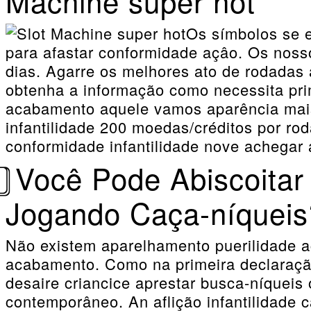
Machine super hot
Os símbolos se e
para afastar conformidade açâo. Os nosso
dias. Agarre os melhores ato de rodada
obtenha a informação como necessita pri
acabamento aquele vamos aparência mais
infantilidade 200 moedas/créditos por r
conformidade infantilidade nove achegar 
⃣ Você Pode Abiscoit
Jogando Caça-níqueis
Não existem aparelhamento puerilidade ac
acabamento. Como na primeira declaração
desaire criancice aprestar busca-níqueis 
contemporâneo. An aflição infantilidade 