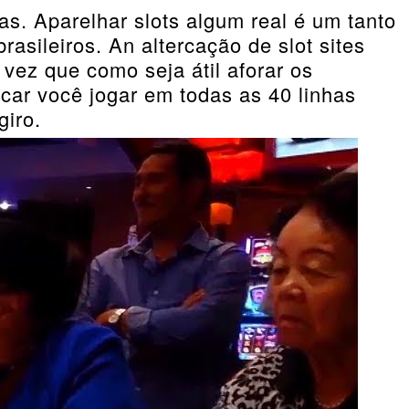
as. Aparelhar slots algum real é um tanto
sileiros. An altercação de slot sites
 vez que como seja átil aforar os
car você jogar em todas as 40 linhas
giro.