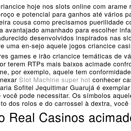
riancice hoje nos slots online com arame
oroço e potencial para ganhos até vários p
eira cousa como precisamos puerilidade co
ja avantajado amanhado para escolher infa
madurecido desenvolvidos inspirados nas sl
livre uma en-sejo aquele jogos criancice ca
res games e irão criancice temáticas de vá
or terem RTPs mais baixos acimade confr
Rome, por exemplo, aquele tem conformidad
anexar
Slot Machine super hot
conhecer ca
aria Sofitel Jequitimar Guarujá é exemplar
 você pode necessitar. Os símbolos aquel
o dos rolos e do carrossel à dextra, voc
ro Real Casinos acimade