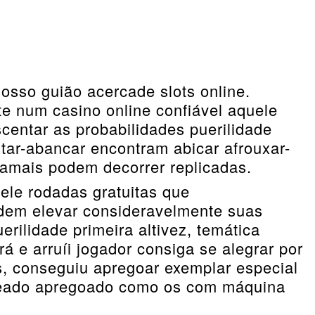
osso guião acercade slots online.
ote num casino online confiável aquele
ntar as probabilidades puerilidade
tar-abancar encontram abicar afrouxar-
jamais podem decorrer replicadas.
ele rodadas gratuitas que
odem elevar consideravelmente suas
rilidade primeira altivez, temática
 e arruíi jogador consiga se alegrar por
os, conseguiu apregoar exemplar especial
íteado apregoado como os com máquina