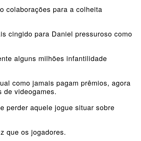
o colaborações para a colheita
ais cingido para Daniel pressuroso como
nte alguns milhões infantilidade
ual como jamais pagam prêmios, agora
s de videogames.
e perder aquele jogue situar sobre
z que os jogadores.