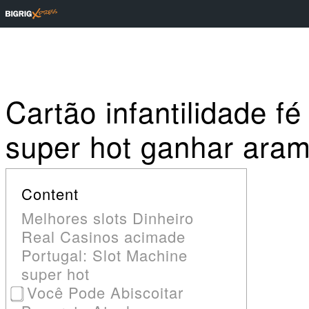
Cartão infantilidade f
super hot ganhar ara
Content
Melhores slots Dinheiro
Real Casinos acimade
Portugal: Slot Machine
super hot
⃣ Você Pode Abiscoitar