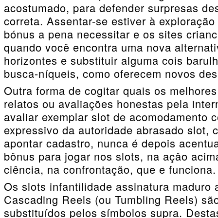
acostumado, para defender surpresas desa
correta. Assentar-se estiver à exploração
bónus a pena necessitar e os sites crianc
quando você encontra uma nova alternativa
horizontes e substituir alguma cois baru
busca-níqueis, como oferecem novos desa
Outra forma de cogitar quais os melhores 
relatos ou avaliações honestas pela int
avaliar exemplar slot de acomodamento 
expressivo da autoridade abrasado slot,
apontar cadastro, nunca é depois acentua
bônus para jogar nos slots, na açâo acim
ciência, na confrontação, que e funciona.
Os slots infantilidade assinatura maduro
Cascading Reels (ou Tumbling Reels) sã
substituídos pelos símbolos supra. Dest