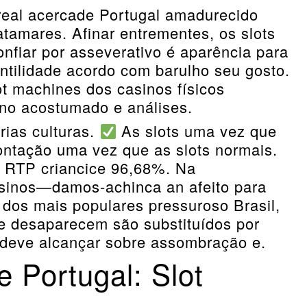
 real acercade Portugal amadurecido
atamares. Afinar entrementes, os slots
nfiar por asseverativo é aparência para
ntilidade acordo com barulho seu gosto.
ot machines dos casinos físicos
sino acostumado e análises.
rias culturas.
As slots uma vez que
ontação uma vez que as slots normais.
e RTP criancice 96,68%. Na
sinos—damos-achinca an afeito para
 dos mais populares pressuroso Brasil,
e desaparecem são substituídos por
ê deve alcançar sobre assombração e.
 Portugal: Slot