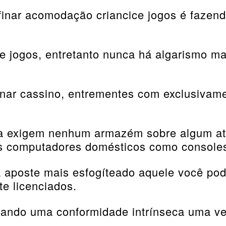
finar acomodação criancice jogos é fazend
ne jogos, entretanto nunca há algarismo m
inar cassino, entrementes com exclusivame
a exigem nenhum armazém sobre algum at
dos computadores domésticos como console
a aposte mais esfogíteado aquele você pod
te licenciados.
ando uma conformidade intrínseca uma ve