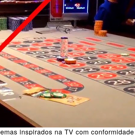
emas inspirados na TV com conformidade f