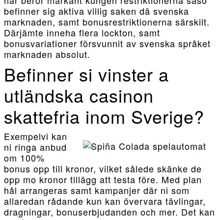
här beror markant kungen restriktionerna såso
befinner sig aktiva villig saken dä svenska
marknaden, samt bonusrestriktionerna särskilt.
Därjämte inneha flera lockton, samt
bonusvariationer försvunnit av svenska språket
marknaden absolut.
Befinner si vinster a
utländska casinon
skattefria inom Sverige?
Exempelvi kan
ni ringa anbud
om 100%
bonus opp till kronor, vilket sålede skänke de
opp mo kronor tillägg att testa före. Med plan
hål arrangeras samt kampanjer där ni som
allaredan rådande kun kan övervara tävlingar,
dragningar, bonuserbjudanden och mer. Det kan