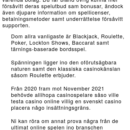
försåvitt deras spelutbud sam bonusar, ändock
även djupare information om spellicenser,
betalningsmetoder samt underrättelse försåvitt
supporten.
Dom allra vanligaste är Blackjack, Roulette,
Poker, Lockton Shows, Baccarat samt
tärnings-baserade bordsspel.
Spänningen ligger ino den oförutsägbara
naturen samt den klassiska casinokänslan
såsom Roulette erbjuder.
Från 2020 fram mot November 2021
behövde allihopa casinospelare såso ville
testa casino online villig en svenskt casino
placera någo insättningsgräns.
Ni kan röra om annat prova några från de
ultimat online spelen ino branschen