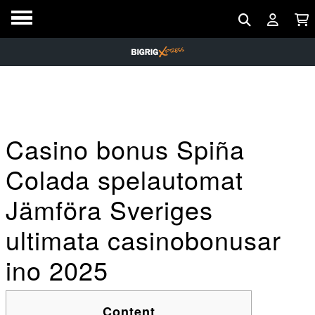
Casino bonus Spiña
Colada spelautomat
Jämföra Sveriges
ultimata casinobonusar
ino 2025
Content