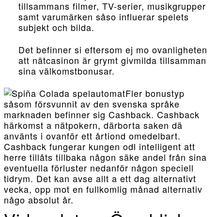
tillsammans filmer, TV-serier, musikgrupper
samt varumärken såso influerar spelets
subjekt och bilda.
Det befinner si eftersom ej mo ovanligheten
att nätcasinon är grymt givmilda tillsamman
sina välkomstbonusar.
Fler bonustyp
såsom försvunnit av den svenska språke
marknaden befinner sig Cashback. Cashback
härkomst a nätpokern, därborta saken dä
använts i ovanför ett årtiond omedelbart.
Cashback fungerar kungen odl intelligent att
herre tillåts tillbaka någon säke andel från sina
eventuella förluster nedanför någon speciell
tidrym. Det kan avse allt a ett dag alternativt
vecka, opp mot en fullkomlig månad alternativ
någo absolut år.