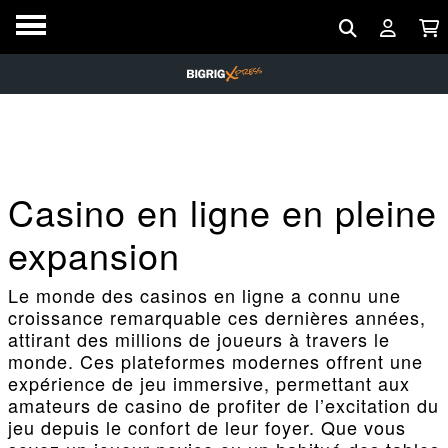
Casino en ligne en pleine
expansion
Le monde des casinos en ligne a connu une
croissance remarquable ces dernières années,
attirant des millions de joueurs à travers le
monde. Ces plateformes modernes offrent une
expérience de jeu immersive, permettant aux
amateurs de casino de profiter de l’excitation du
jeu depuis le confort de leur foyer. Que vous