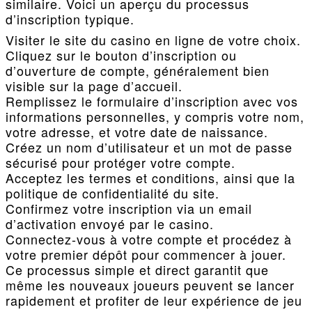
similaire. Voici un aperçu du processus
d’inscription typique.
Visiter le site du casino en ligne de votre choix.
Cliquez sur le bouton d’inscription ou
d’ouverture de compte, généralement bien
visible sur la page d’accueil.
Remplissez le formulaire d’inscription avec vos
informations personnelles, y compris votre nom,
votre adresse, et votre date de naissance.
Créez un nom d’utilisateur et un mot de passe
sécurisé pour protéger votre compte.
Acceptez les termes et conditions, ainsi que la
politique de confidentialité du site.
Confirmez votre inscription via un email
d’activation envoyé par le casino.
Connectez-vous à votre compte et procédez à
votre premier dépôt pour commencer à jouer.
Ce processus simple et direct garantit que
même les nouveaux joueurs peuvent se lancer
rapidement et profiter de leur expérience de jeu