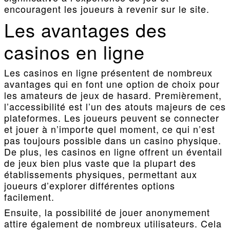
encouragent les joueurs à revenir sur le site.
Les avantages des
casinos en ligne
Les casinos en ligne présentent de nombreux
avantages qui en font une option de choix pour
les amateurs de jeux de hasard. Premièrement,
l’accessibilité est l’un des atouts majeurs de ces
plateformes. Les joueurs peuvent se connecter
et jouer à n’importe quel moment, ce qui n’est
pas toujours possible dans un casino physique.
De plus, les casinos en ligne offrent un éventail
de jeux bien plus vaste que la plupart des
établissements physiques, permettant aux
joueurs d’explorer différentes options
facilement.
Ensuite, la possibilité de jouer anonymement
attire également de nombreux utilisateurs. Cela