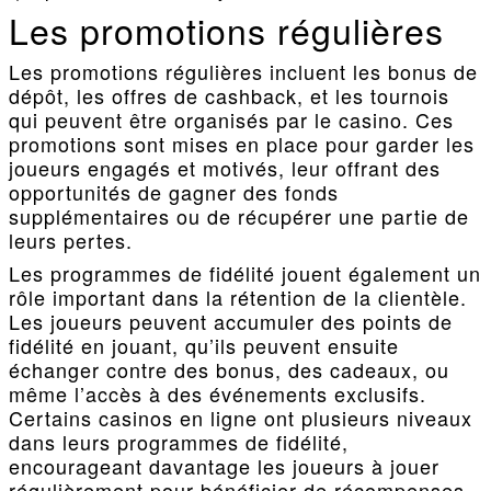
Les promotions régulières
Les promotions régulières incluent les bonus de
dépôt, les offres de cashback, et les tournois
qui peuvent être organisés par le casino. Ces
promotions sont mises en place pour garder les
joueurs engagés et motivés, leur offrant des
opportunités de gagner des fonds
supplémentaires ou de récupérer une partie de
leurs pertes.
Les programmes de fidélité jouent également un
rôle important dans la rétention de la clientèle.
Les joueurs peuvent accumuler des points de
fidélité en jouant, qu’ils peuvent ensuite
échanger contre des bonus, des cadeaux, ou
même l’accès à des événements exclusifs.
Certains casinos en ligne ont plusieurs niveaux
dans leurs programmes de fidélité,
encourageant davantage les joueurs à jouer
régulièrement pour bénéficier de récompenses