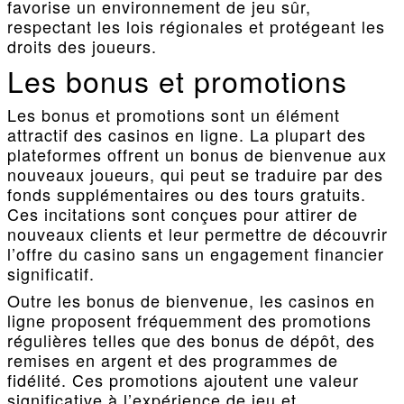
favorise un environnement de jeu sûr,
respectant les lois régionales et protégeant les
droits des joueurs.
Les bonus et promotions
Les bonus et promotions sont un élément
attractif des casinos en ligne. La plupart des
plateformes offrent un bonus de bienvenue aux
nouveaux joueurs, qui peut se traduire par des
fonds supplémentaires ou des tours gratuits.
Ces incitations sont conçues pour attirer de
nouveaux clients et leur permettre de découvrir
l’offre du casino sans un engagement financier
significatif.
Outre les bonus de bienvenue, les casinos en
ligne proposent fréquemment des promotions
régulières telles que des bonus de dépôt, des
remises en argent et des programmes de
fidélité. Ces promotions ajoutent une valeur
significative à l’expérience de jeu et