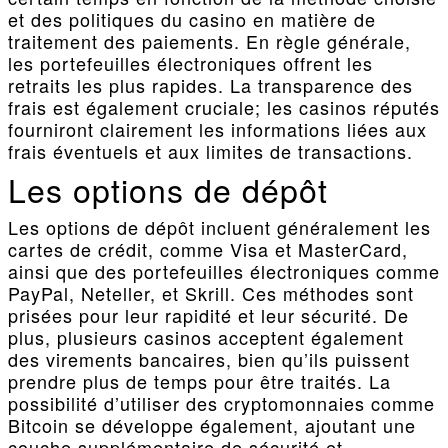
et des politiques du casino en matière de
traitement des paiements. En règle générale,
les portefeuilles électroniques offrent les
retraits les plus rapides. La transparence des
frais est également cruciale; les casinos réputés
fourniront clairement les informations liées aux
frais éventuels et aux limites de transactions.
Les options de dépôt
Les options de dépôt incluent généralement les
cartes de crédit, comme Visa et MasterCard,
ainsi que des portefeuilles électroniques comme
PayPal, Neteller, et Skrill. Ces méthodes sont
prisées pour leur rapidité et leur sécurité. De
plus, plusieurs casinos acceptent également
des virements bancaires, bien qu’ils puissent
prendre plus de temps pour être traités. La
possibilité d’utiliser des cryptomonnaies comme
Bitcoin se développe également, ajoutant une
couche supplémentaire de sécurité et