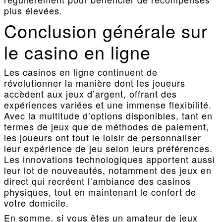
plus élevées.
Conclusion générale sur
le casino en ligne
Les casinos en ligne continuent de
révolutionner la manière dont les joueurs
accèdent aux jeux d’argent, offrant des
expériences variées et une immense flexibilité.
Avec la multitude d’options disponibles, tant en
termes de jeux que de méthodes de paiement,
les joueurs ont tout le loisir de personnaliser
leur expérience de jeu selon leurs préférences.
Les innovations technologiques apportent aussi
leur lot de nouveautés, notamment des jeux en
direct qui recréent l’ambiance des casinos
physiques, tout en maintenant le confort de
votre domicile.
En somme, si vous êtes un amateur de jeux