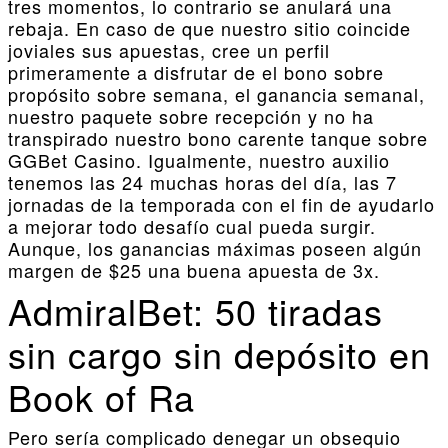
tres momentos, lo contrario se anulará una
rebaja. En caso de que nuestro sitio coincide
joviales sus apuestas, cree un perfil
primeramente a disfrutar de el bono sobre
propósito sobre semana, el ganancia semanal,
nuestro paquete sobre recepción y no ha
transpirado nuestro bono carente tanque sobre
GGBet Casino. Igualmente, nuestro auxilio
tenemos las 24 muchas horas del día, las 7
jornadas de la temporada con el fin de ayudarlo
a mejorar todo desafío cual pueda surgir.
Aunque, los ganancias máximas poseen algún
margen de $25 una buena apuesta de 3x.
AdmiralBet: 50 tiradas
sin cargo sin depósito en
Book of Ra
Pero serí­a complicado denegar un obsequio