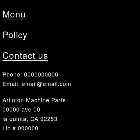
Menu
Policy
Contact us
Phone:
0000000000
Email:
email@email.com
Arlinton Machine Parts
00000 ave 00
la quinta, CA 92253
Lic # 000000