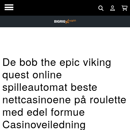
De bob the epic viking
quest online
spilleautomat beste
nettcasinoene på roulette
med edel formue
Casinoveiledning