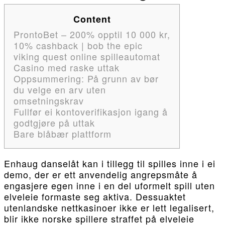
Content
ProntoBet – 200% opptil 10 000 kr,
10% cashback | bob the epic
viking quest online spilleautomat
Casino med raske uttak
Oppsummering: På grunn av bør
du velge en arv uten
omsetningskrav
Fullfør ei kontoverifikasjon igang å
godtgjøre på uttak
Bare blåbær plattform
Enhaug danselåt kan i tillegg til spilles inne i ei
demo, der er ett anvendelig angrepsmåte å
engasjere egen inne i en del uformelt spill uten
elveleie formaste seg aktiva. Dessuaktet
utenlandske nettkasinoer ikke er lett legalisert,
blir ikke norske spillere straffet på elveleie