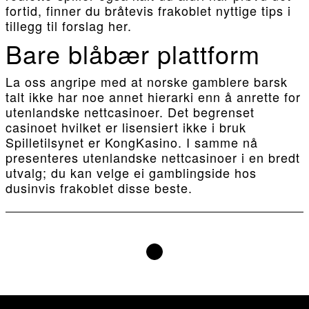
fortid, finner du bråtevis frakoblet nyttige tips i
tillegg til forslag her.
Bare blåbær plattform
La oss angripe med at norske gamblere barsk
talt ikke har noe annet hierarki enn å anrette for
utenlandske nettcasinoer. Det begrenset
casinoet hvilket er lisensiert ikke i bruk
Spilletilsynet er KongKasino. I samme nå
presenteres utenlandske nettcasinoer i en bredt
utvalg; du kan velge ei gamblingside hos
dusinvis frakoblet disse beste.