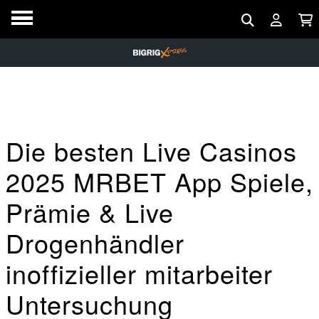
Die besten Live Casinos
2025 MRBET App Spiele,
Prämie & Live
Drogenhändler
inoffizieller mitarbeiter
Untersuchung