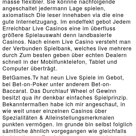
masse flexibler. Sie könnne nachfolgende
angeschaltet jedermann Lage spielen,
axiomatisch Die leser innehaben via die eine
gute Internetzugang. Im endeffekt gebot Jedem
Erreichbar Live Casinos eine im überfluss
größere Spielauswahl denn landbasierte
Casinos. Nach einem Live Casino versteht man
der Verbunden Spielbank, welches live mehrere
durch Zum besten geben über echten Dealern
schnell in der Mobilfunktelefon, Tablet und
Computer überträgt.
BetGames.Tv hat neun Live Spiele im Gebot,
bei Bet-on-Poker unter anderem Bet-on-
Baccarat. Das Durchlauf Wheel of Gewinn
besitzt qua ihr denkbar einfaches Spielprinzip.
Bekanntermaßen habe ich mir angeschaut, in
wie weit unser einzelnen Casinos über
Spezialitäten & Alleinstellungsmerkmalen
punkten vermögen. Im grunde bin selbst folglich
sämtliche ähnlich vorgegangen wie gleichfalls