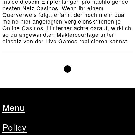
inside diesem Empfehlungen pro nachfolgende
besten Netz Casinos. Wenn ihr einem
Querverweis folgt, erfahrt der noch mehr qua
meine hier angelegten Vergleichskriterien je
Online Casinos. Hinterher achte darauf, wirklich
so du angewandten Maklercourtage unter
einsatz von der Live Games realisieren kannst.
Menu
Policy