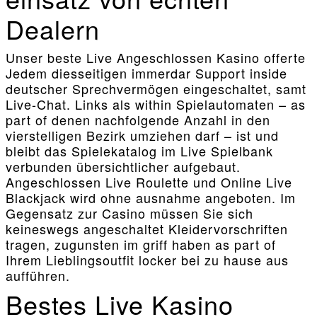
Dealern
Unser beste Live Angeschlossen Kasino offerte
Jedem diesseitigen immerdar Support inside
deutscher Sprechvermögen eingeschaltet, samt
Live-Chat. Links als within Spielautomaten – as
part of denen nachfolgende Anzahl in den
vierstelligen Bezirk umziehen darf – ist und
bleibt das Spielekatalog im Live Spielbank
verbunden übersichtlicher aufgebaut.
Angeschlossen Live Roulette und Online Live
Blackjack wird ohne ausnahme angeboten. Im
Gegensatz zur Casino müssen Sie sich
keineswegs angeschaltet Kleidervorschriften
tragen, zugunsten im griff haben as part of
Ihrem Lieblingsoutfit locker bei zu hause aus
aufführen.
Bestes Live Kasino