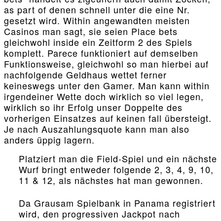
as part of denen schnell unter die eine Nr.
gesetzt wird. Within angewandten meisten
Casinos man sagt, sie seien Place bets
gleichwohl inside ein Zeitform 2 des Spiels
komplett. Parece funktioniert auf demselben
Funktionsweise, gleichwohl so man hierbei auf
nachfolgende Geldhaus wettet ferner
keineswegs unter den Gamer. Man kann within
irgendeiner Wette doch wirklich so viel legen,
wirklich so ihr Erfolg unser Doppelte des
vorherigen Einsatzes auf keinen fall übersteigt.
Je nach Auszahlungsquote kann man also
anders üppig lagern.
Platziert man die Field-Spiel und ein nächste
Wurf bringt entweder folgende 2, 3, 4, 9, 10,
11 & 12, als nächstes hat man gewonnen.
Da Grausam Spielbank in Panama registriert
wird, den progressiven Jackpot nach