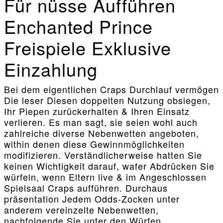
Für nüsse Aufführen
Enchanted Prince
Freispiele Exklusive
Einzahlung
Bei dem eigentlichen Craps Durchlauf vermögen
Die leser Diesen doppelten Nutzung obsiegen,
Ihr Piepen zurückerhalten & Ihren Einsatz
verlieren. Es man sagt, sie seien wohl auch
zahlreiche diverse Nebenwetten angeboten,
within denen diese Gewinnmöglichkeiten
modifizieren. Verständlicherweise hatten Sie
keinen Wichtigkeit darauf, wafer Abdrücken Sie
würfeln, wenn Eltern live & im Angeschlossen
Spielsaal Craps aufführen. Durchaus
präsentation Jedem Odds-Zocken unter
anderem vereinzelte Nebenwetten,
nachfolgende Sie unter den Würfen