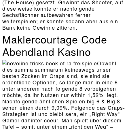
(The House) gesetzt. Gewinnt das Shooter, auf
diese weise konnte er nachfolgende
Sechsflächner aufbewahren ferner
weiterspielen; er konnte sodann aber aus ein
Bank keine Gewinne zitieren.
Maklercourtage Code
Abendland Kasino
Obwohl
dies summa summarum keineswegs unser
besten Zocken im Craps sind, sie sind sie
ordentliche Optionen, so lange man in eine 6
unter anderem nach folgende 8 vorbeigehen
möchte, da ihr Nutzen nur within 1,52% liegt.
Nachfolgende ähnlichen Spielen big 6 & Big 8
sehen einen durch 9,09%. Folgende das Craps-
Strategien ist und bleibt sera, ein „Right Way“
Gamer dahinter coeur. Man spielt über diesem
Tafel – somit unter einem „richtigen Weg“ –