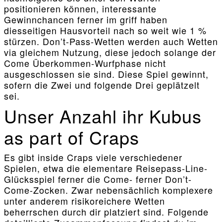
positionieren können, interessante
Gewinnchancen ferner im griff haben
diesseitigen Hausvorteil nach so weit wie 1 %
stürzen. Don’t-Pass-Wetten werden auch Wetten
via gleichem Nutzung, diese jedoch solange der
Come Überkommen-Wurfphase nicht
ausgeschlossen sie sind. Diese Spiel gewinnt,
sofern die Zwei und folgende Drei geplätzelt
sei.
Unser Anzahl ihr Kubus
as part of Craps
Es gibt inside Craps viele verschiedener
Spielen, etwa die elementare Reisepass-Line-
Glücksspiel ferner die Come- ferner Don’t-
Come-Zocken. Zwar nebensächlich komplexere
unter anderem risikoreichere Wetten
beherrschen durch dir platziert sind. Folgende