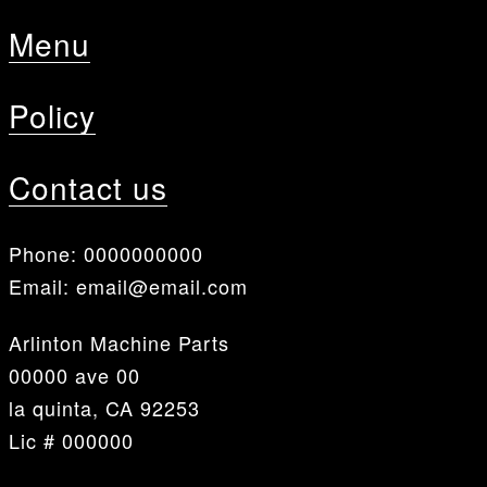
Menu
Policy
Contact us
Phone:
0000000000
Email:
email@email.com
Arlinton Machine Parts
00000 ave 00
la quinta, CA 92253
Lic # 000000