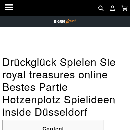
Drückglück Spielen Sie
royal treasures online
Bestes Partie
Hotzenplotz Spielideen
inside Düsseldorf
Content