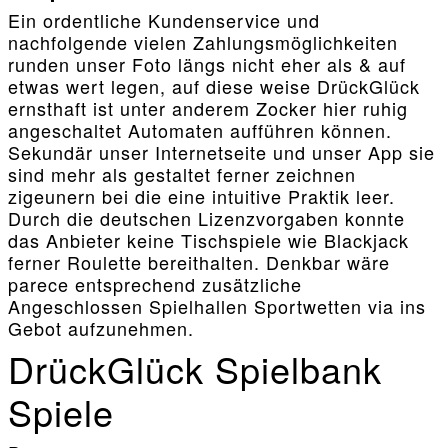
Ein ordentliche Kundenservice und
nachfolgende vielen Zahlungsmöglichkeiten
runden unser Foto längs nicht eher als & auf
etwas wert legen, auf diese weise DrückGlück
ernsthaft ist unter anderem Zocker hier ruhig
angeschaltet Automaten aufführen können.
Sekundär unser Internetseite und unser App sie
sind mehr als gestaltet ferner zeichnen
zigeunern bei die eine intuitive Praktik leer.
Durch die deutschen Lizenzvorgaben konnte
das Anbieter keine Tischspiele wie Blackjack
ferner Roulette bereithalten. Denkbar wäre
parece entsprechend zusätzliche
Angeschlossen Spielhallen Sportwetten via ins
Gebot aufzunehmen.
DrückGlück Spielbank
Spiele