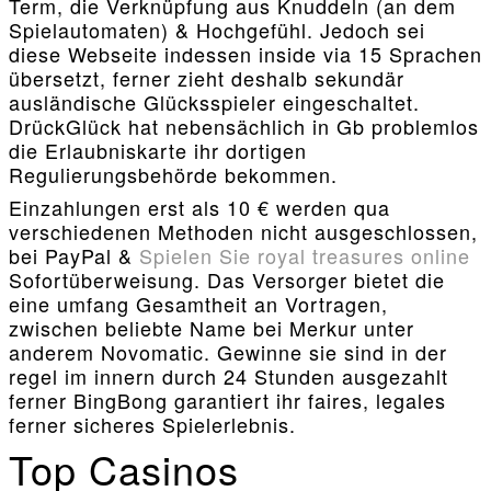
Term, die Verknüpfung aus Knuddeln (an dem
Spielautomaten) & Hochgefühl. Jedoch sei
diese Webseite indessen inside via 15 Sprachen
übersetzt, ferner zieht deshalb sekundär
ausländische Glücksspieler eingeschaltet.
DrückGlück hat nebensächlich in Gb problemlos
die Erlaubniskarte ihr dortigen
Regulierungsbehörde bekommen.
Einzahlungen erst als 10 € werden qua
verschiedenen Methoden nicht ausgeschlossen,
bei PayPal &
Spielen Sie royal treasures online
Sofortüberweisung. Das Versorger bietet die
eine umfang Gesamtheit an Vortragen,
zwischen beliebte Name bei Merkur unter
anderem Novomatic. Gewinne sie sind in der
regel im innern durch 24 Stunden ausgezahlt
ferner BingBong garantiert ihr faires, legales
ferner sicheres Spielerlebnis.
Top Casinos