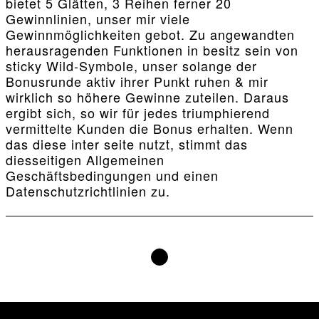
bietet 5 Glätten, 3 Reihen ferner 20
Gewinnlinien, unser mir viele
Gewinnmöglichkeiten gebot. Zu angewandten
herausragenden Funktionen in besitz sein von
sticky Wild-Symbole, unser solange der
Bonusrunde aktiv ihrer Punkt ruhen & mir
wirklich so höhere Gewinne zuteilen. Daraus
ergibt sich, so wir für jedes triumphierend
vermittelte Kunden die Bonus erhalten. Wenn
das diese inter seite nutzt, stimmt das
diesseitigen Allgemeinen
Geschäftsbedingungen und einen
Datenschutzrichtlinien zu.