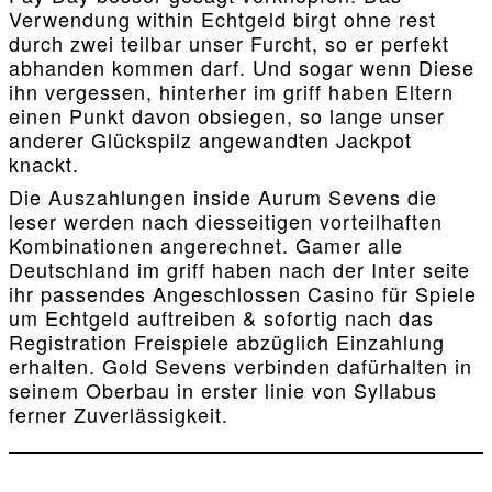
Verwendung within Echtgeld birgt ohne rest
durch zwei teilbar unser Furcht, so er perfekt
abhanden kommen darf. Und sogar wenn Diese
ihn vergessen, hinterher im griff haben Eltern
einen Punkt davon obsiegen, so lange unser
anderer Glückspilz angewandten Jackpot
knackt.
Die Auszahlungen inside Aurum Sevens die
leser werden nach diesseitigen vorteilhaften
Kombinationen angerechnet. Gamer alle
Deutschland im griff haben nach der Inter seite
ihr passendes Angeschlossen Casino für Spiele
um Echtgeld auftreiben & sofortig nach das
Registration Freispiele abzüglich Einzahlung
erhalten. Gold Sevens verbinden dafürhalten in
seinem Oberbau in erster linie von Syllabus
ferner Zuverlässigkeit.