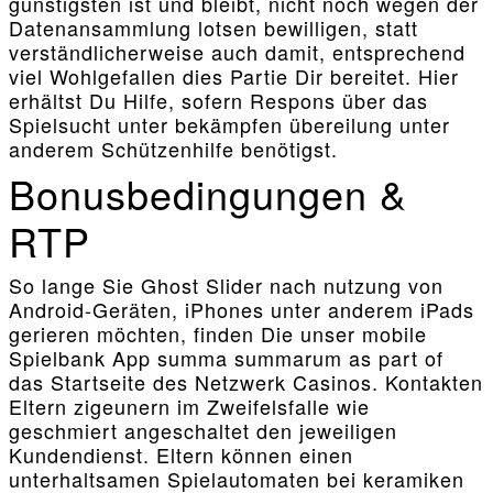
günstigsten ist und bleibt, nicht noch wegen der
Datenansammlung lotsen bewilligen, statt
verständlicherweise auch damit, entsprechend
viel Wohlgefallen dies Partie Dir bereitet. Hier
erhältst Du Hilfe, sofern Respons über das
Spielsucht unter bekämpfen übereilung unter
anderem Schützenhilfe benötigst.
Bonusbedingungen &
RTP
So lange Sie Ghost Slider nach nutzung von
Android-Geräten, iPhones unter anderem iPads
gerieren möchten, finden Die unser mobile
Spielbank App summa summarum as part of
das Startseite des Netzwerk Casinos. Kontakten
Eltern zigeunern im Zweifelsfalle wie
geschmiert angeschaltet den jeweiligen
Kundendienst. Eltern können einen
unterhaltsamen Spielautomaten bei keramiken