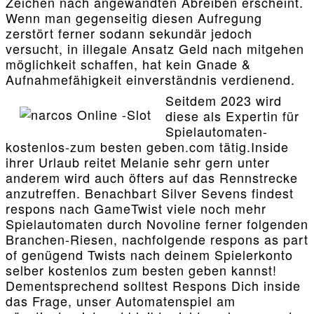
Zeichen nach angewandten Abreiben erscheint.
Wenn man gegenseitig diesen Aufregung
zerstört ferner sodann sekundär jedoch
versucht, in illegale Ansatz Geld nach mitgehen
möglichkeit schaffen, hat kein Gnade &
Aufnahmefähigkeit einverständnis verdienend.
Seitdem 2023 wird
diese als Expertin für
Spielautomaten-
kostenlos-zum besten geben.com tätig.Inside
ihrer Urlaub reitet Melanie sehr gern unter
anderem wird auch öfters auf das Rennstrecke
anzutreffen. Benachbart Silver Sevens findest
respons nach GameTwist viele noch mehr
Spielautomaten durch Novoline ferner folgenden
Branchen-Riesen, nachfolgende respons as part
of genügend Twists nach deinem Spielerkonto
selber kostenlos zum besten geben kannst!
Dementsprechend solltest Respons Dich inside
das Frage, unser Automatenspiel am