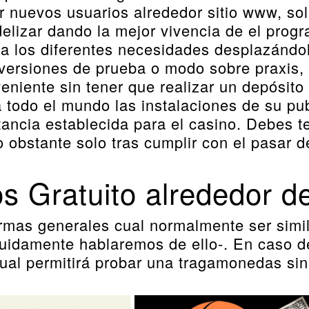
 nuevos usuarios alrededor sitio www, sol
delizar dando la mejor vivencia de el progr
a los diferentes necesidades desplazándolo
 versiones de prueba o modo sobre praxis, 
eniente sin tener que realizar un depósito 
todo el mundo las instalaciones de su publ
stancia establecida para el casino. Debes 
 obstante solo tras cumplir con el pasar d
 Gratuito alrededor d
ormas generales cual normalmente ser simi
seguidamente hablaremos de ello-. En caso 
 cual permitirá probar una tragamonedas si