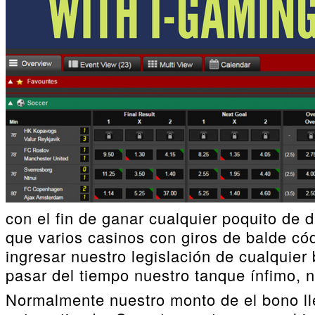
con el fin de ganar cualquier poquito de d
que varios casinos con giros de balde có
ingresar nuestro legislación de cualquier
pasar del tiempo nuestro tanque ínfimo, n
Normalmente nuestro monto de el bono lle