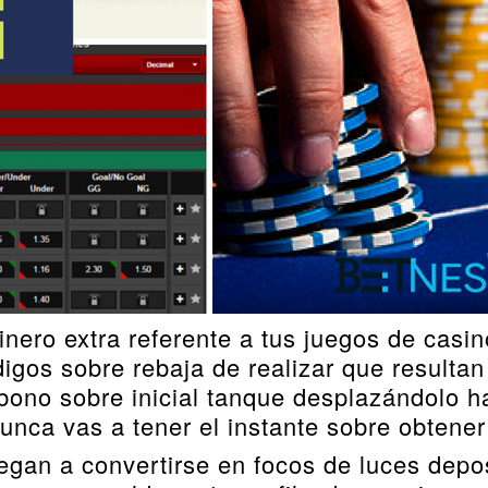
inero extra referente a tus juegos de casin
digos sobre rebaja de realizar que resulta
 bono sobre inicial tanque desplazándolo ha
unca vas a tener el instante sobre obtener 
gan a convertirse en focos de luces depos