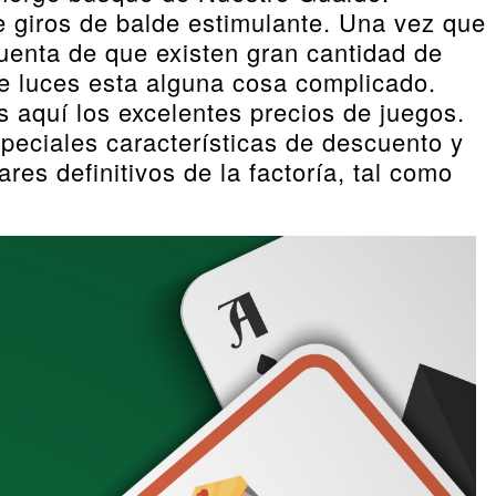
e giros de balde estimulante. Una vez que
uenta de que existen gran cantidad de
 de luces esta alguna cosa complicado.
 aquí los excelentes precios de juegos.
speciales características de descuento y
es definitivos de la factoría, tal como