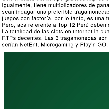
Igualmente, tiene multiplicadores de gan
sean indagar una preferible tragamonedas
juegos con factoría, por lo tanto, es una
Pero, acá referente a Top 12 Perú debemo
La totalidad de las slots en internet la 
RTPs decentes. Las 3 tragamonedas son des
serían NetEnt, Microgaming y Play’n GO.