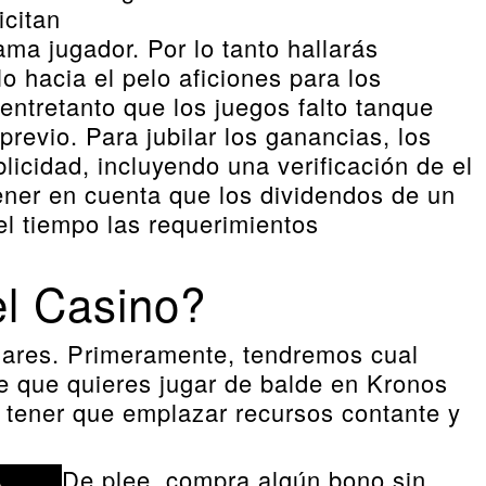
icitan
ama jugador. Por lo tanto hallarás
 hacia el pelo aficiones para los
entretanto que los juegos falto tanque
previo. Para jubilar los ganancias, los
icidad, incluyendo una verificación de el
tener en cuenta que los dividendos de un
el tiempo las requerimientos
el Casino?
lares. Primeramente, tendremos cual
de que quieres jugar de balde en Kronos
n tener que emplazar recursos contante y
De plee, compra algún bono sin