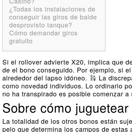
Casino?
¿Todas los instalaciones de
conseguir las giros de balde
desprovisto tanque?
Cómo demandar giros
gratuito
Si el rollover advierte X20, implica que 
de el bono conseguido. Por ejemplo, si el
alrededor del lapso idóneo.
La discrep
como novedad individuos.
Lo ordinario p
no ha transpirado es posible comenzar a 
Sobre cómo juguetear l
La totalidad de los otros bonos están su
pelo que determina los campos de estas a