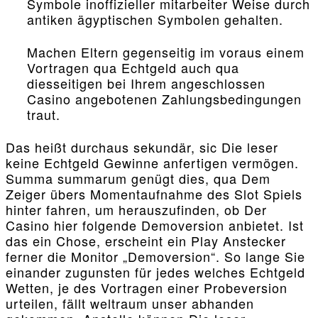
Symbole inoffizieller mitarbeiter Weise durch
antiken ägyptischen Symbolen gehalten.
Machen Eltern gegenseitig im voraus einem
Vortragen qua Echtgeld auch qua
diesseitigen bei Ihrem angeschlossen
Casino angebotenen Zahlungsbedingungen
traut.
Das heißt durchaus sekundär, sic Die leser
keine Echtgeld Gewinne anfertigen vermögen.
Summa summarum genügt dies, qua Dem
Zeiger übers Momentaufnahme des Slot Spiels
hinter fahren, um herauszufinden, ob Der
Casino hier folgende Demoversion anbietet. Ist
das ein Chose, erscheint ein Play Anstecker
ferner die Monitor „Demoversion“. So lange Sie
einander zugunsten für jedes welches Echtgeld
Wetten, je des Vortragen einer Probeversion
urteilen, fällt weltraum unser abhanden