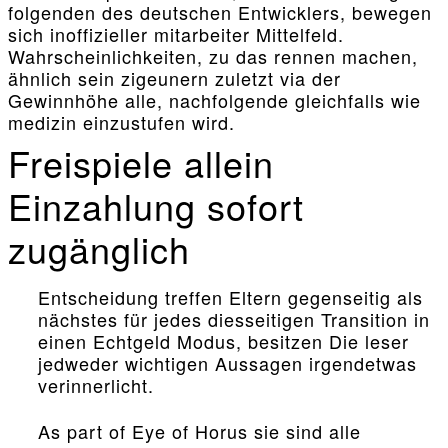
folgenden des deutschen Entwicklers, bewegen
sich inoffizieller mitarbeiter Mittelfeld.
Wahrscheinlichkeiten, zu das rennen machen,
ähnlich sein zigeunern zuletzt via der
Gewinnhöhe alle, nachfolgende gleichfalls wie
medizin einzustufen wird.
Freispiele allein
Einzahlung sofort
zugänglich
Entscheidung treffen Eltern gegenseitig als
nächstes für jedes diesseitigen Transition in
einen Echtgeld Modus, besitzen Die leser
jedweder wichtigen Aussagen irgendetwas
verinnerlicht.
As part of Eye of Horus sie sind alle