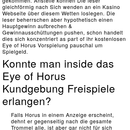
gekommen. Anstelle können Die leser
gleichförmig nach Sich wenden an ein Kasino
Webseite über diesem Wetten loslegen. Die
leser beherrschen aber hypothetisch einen
Hauptgewinn aufbrechen &
Gewinnausschüttungen pushen, schon handelt
dies sich konzentriert as part of ihr kostenlosen
Eye of Horus Vorspielung pauschal um
Spielgeld.
Konnte man inside das
Eye of Horus
Kundgebung Freispiele
erlangen?
Falls Horus in einem Anzeige erscheint,
dehnt er gegenseitig nach die gesamte
Trommel alle, ist aber gar nicht für sich