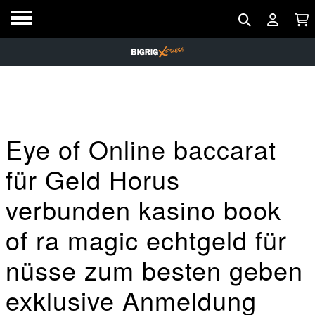
Eye of Online baccarat
für Geld Horus
verbunden kasino book
of ra magic echtgeld für
nüsse zum besten geben
exklusive Anmeldung