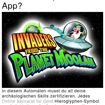
App?
In diesem Automaten musst du all deine
archäologischen Skills zertifizieren. Jedes
Online baccarat für Geld
Hieroglyphen-Symbol