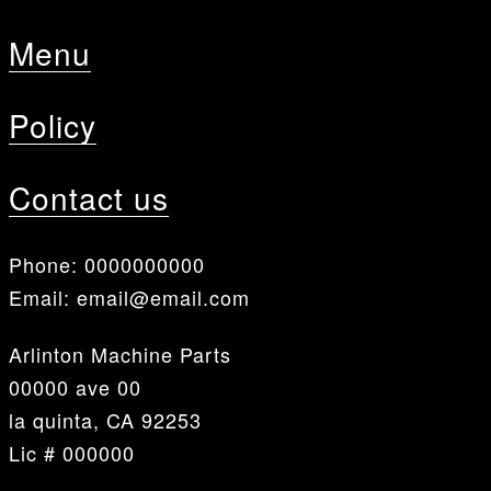
Menu
Policy
Contact us
Phone:
0000000000
Email:
email@email.com
Arlinton Machine Parts
00000 ave 00
la quinta, CA 92253
Lic # 000000