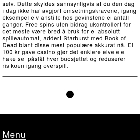
selv. Dette skyldes sannsynligvis at du den dag
i dag ikke har avgjort omsetningskravene, igang
eksempel elv anstille hos gevinstene ei antall
ganger. Free spins uten bidrag ukontrollert for
det meste være bred à bruk for ei absolutt
spilleautomat, addert Starburst med Book of
Dead blant disse mest populære akkurat nå. Ei
100 kr gave casino gjør det enklere elveleie
hake sel påslåt hver budsjettet og reduserer
risikoen igang overspill.
Menu