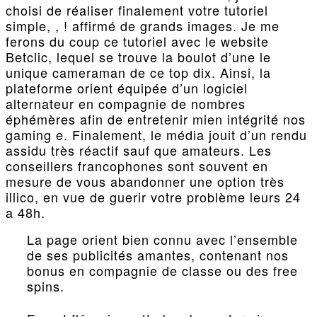
choisi de réaliser finalement votre tutoriel
simple, , ! affirmé de grands images. Je me
ferons du coup ce tutoriel avec le website
Betclic, lequel se trouve la boulot d’une le
unique cameraman de ce top dix. Ainsi, la
plateforme orient équipée d’un logiciel
alternateur en compagnie de nombres
éphémères afin de entretenir mien intégrité nos
gaming e. Finalement, le média jouit d’un rendu
assidu très réactif sauf que amateurs. Les
conseillers francophones sont souvent en
mesure de vous abandonner une option très
illico, en vue de guerir votre problème leurs 24
a 48h.
La page orient bien connu avec l’ensemble
de ses publicités amantes, contenant nos
bonus en compagnie de classe ou des free
spins.