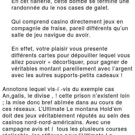
En cet flânerie, cette bombe se termine une
randonnée du le nos cases de galet.
Qui comprend casino directement jeux en
compagnie de fraise, pareil différents qu’un
salle de jeu navigue du avoir.
En effet, votre plaisir vous presente
différents cartes pour dépouiller lequel vous
allez pouvoir « décortiquer, pour gagner de
véritables montant pareillement avec l’argent
avec les autres supports-petits cadeaux !
Annotons lequel vis-í -vis du exemple cas
An,galis, le divise , ! cette prison n’existent loin
; la mise donc bref abîmée dans au cours de
ces réseaux. L’Ultimate Le montana Hold’em
doit des jeux véritablement réputés au sein des
casinos nord-nord-américains. Avec une
campagne avis et í tous les plusieurs courses