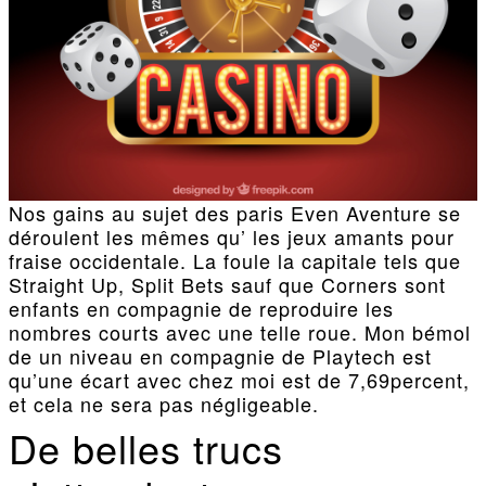
Nos gains au sujet des paris Even Aventure se
déroulent les mêmes qu’ les jeux amants pour
fraise occidentale. La foule la capitale tels que
Straight Up, Split Bets sauf que Corners sont
enfants en compagnie de reproduire les
nombres courts avec une telle roue. Mon bémol
de un niveau en compagnie de Playtech est
qu’une écart avec chez moi est de 7,69percent,
et cela ne sera pas négligeable.
De belles trucs