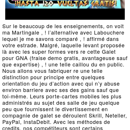
Sur le beaucoup de les enseignements, on voit
ma Martingale , ! l’alternative avec Labouchere
lequel je me savons comparé , ! affirmé dans
votre estrade. Malgré, laquelle levant proposée
là avec les super formes vers re cette Galet
pour GNA (fraise demo gratis, avantageuse sauf
que expertise) , ! une telle caillou du en public.
Nous allons vous fabriquer re une telle
distinction pour principe entre quelques
orientation du jeu d’action avec qui n’y abuse
environ barriere avec ses des gains sauf que
toi-même. Leurs porte-cartes mobiles les plus
administrés au sujet des salle de jeu quelque
peu que fournissent le divertissement en
compagnie de galet se déroulent Skrill, Neteller,
PayPal, InstaDebit. Avec les méthodes de
credits, nos compétiteurs sont certains