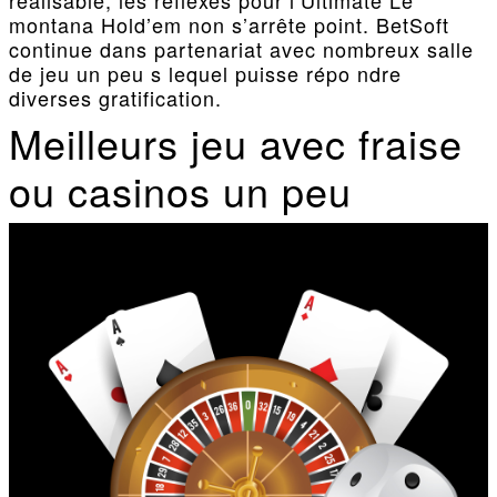
réalisable, les réflexes pour l’Ultimate Le
montana Hold’em non s’arrête point. BetSoft
continue dans partenariat avec nombreux salle
de jeu un peu s lequel puisse répo ndre
diverses gratification.
Meilleurs jeu avec fraise
ou casinos un peu