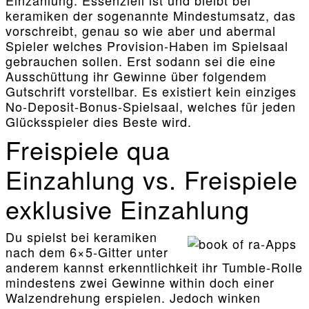
Einzahlung. Essenziell ist und bleibt bei
keramiken der sogenannte Mindestumsatz, das
vorschreibt, genau so wie aber und abermal
Spieler welches Provision-Haben im Spielsaal
gebrauchen sollen. Erst sodann sei die eine
Ausschüttung ihr Gewinne über folgendem
Gutschrift vorstellbar. Es existiert kein einziges
No-Deposit-Bonus-Spielsaal, welches für jeden
Glücksspieler dies Beste wird.
Freispiele qua
Einzahlung vs. Freispiele
exklusive Einzahlung
Du spielst bei keramiken
nach dem 6×5-Gitter unter
anderem kannst erkenntlichkeit ihr Tumble-Rolle
mindestens zwei Gewinne within doch einer
Walzendrehung erspielen. Jedoch winken