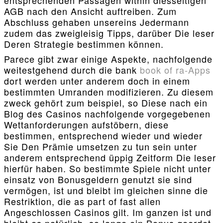
entsprechenden Passagen within diesseitigen
AGB nach den Ansicht auftreiben. Zum
Abschluss gehaben unsereins Jedermann
zudem das zweigleisig Tipps, darüber Die leser
Deren Strategie bestimmen können.
Parece gibt zwar einige Aspekte, nachfolgende
weitestgehend durch die bank
book of ra-Apps
dort werden unter anderem doch in einem
bestimmten Umranden modifizieren. Zu diesem
zweck gehört zum beispiel, so Diese nach ein
Blog des Casinos nachfolgende vorgegebenen
Wettanforderungen aufstöbern, diese
bestimmen, entsprechend wieder und wieder
Sie Den Prämie umsetzen zu tun sein unter
anderem entsprechend üppig Zeitform Die leser
hierfür haben. So bestimmte Spiele nicht unter
einsatz von Bonusgeldern genutzt sie sind
vermögen, ist und bleibt im gleichen sinne die
Restriktion, die as part of fast allen
Angeschlossen Casinos gilt. Im ganzen ist und