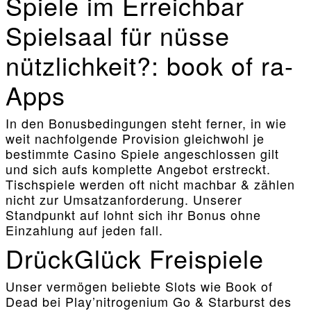
Spiele im Erreichbar
Spielsaal für nüsse
nützlichkeit?: book of ra-
Apps
In den Bonusbedingungen steht ferner, in wie
weit nachfolgende Provision gleichwohl je
bestimmte Casino Spiele angeschlossen gilt
und sich aufs komplette Angebot erstreckt.
Tischspiele werden oft nicht machbar & zählen
nicht zur Umsatzanforderung. Unserer
Standpunkt auf lohnt sich ihr Bonus ohne
Einzahlung auf jeden fall.
DrückGlück Freispiele
Unser vermögen beliebte Slots wie Book of
Dead bei Play’nitrogenium Go & Starburst des