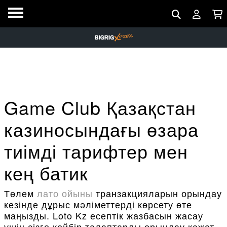
Game Club Қазақстан
казиносындағы өзара
тиімді тарифтер мен
кең батик
Төлем
лато ойыны
транзакцияларын орындау
кезінде дұрыс мәліметтерді көрсету өте
маңызды. Loto Kz есептік жазбасын жасау
үшін сізге кейбір талаптарды орындау қажет.