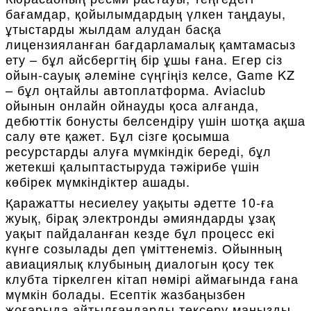
бағамдар, қойылымдардың үлкен таңдауы,
ұтыстарды жылдам алудан басқа
лицензияланған бағдарламалық қамтамасыз
ету – бұл айсбергтің бір ұшы ғана. Егер сіз
ойын-сауық әлеміне сүңгіңіз келсе, Game KZ
– бұл оңтайлы автоплатформа. Aviaclub
ойынын онлайн ойнауды қоса алғанда,
дебюттік бонусты белсендіру үшін шотқа ақша
салу өте қажет. Бұл сізге қосымша
ресурстарды алуға мүмкіндік береді, бұл
жетекші қалыптастыруда тәжірибе үшін
көбірек мүмкіндіктер ашады.
Қаражатты несиелеу уақыты әдетте 10-ға
жуық, бірақ электронды әмияндарды ұзақ
уақыт пайдаланған кезде бұл процесс екі
күнге созылады деп үміттенеміз. Ойынның
авиациялық клубының диалогын қосу тек
клубта тіркелген кітап нөмірі аймағында ғана
мүмкін болады. Есептік жазбаңызбен
жоғарыда айтылғандарды тексеру маңызды,