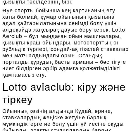
қызықты тәсілдерінің бірі.
Әуе спорты бойынша кең картинаның өту
хаты болмай, құмар ойынының қызығына
адал қайтарылатынына сенімді болу үшін
әлдеқайда жақсырақ дауыс беру керек. Lotto
Aerclub – бұл мыңдаған ойын машиналары,
қызықты краш-ойындары, мотоспорттың он
рубльдік түрлері, сондай-ақ тікелей ставкалар
мен матч алдындағы орын. Отандық
порталды құрудың басты арманы – бәс тігуге
ниет білдірген әрбір адамға қолжетімділікті
қамтамасыз ету.
Lotto aviaclub: кіру және
тіркеу
Ойынның көзінің алдында Құдай, әрине,
ставкалардың жеңіске жетуіне барлық
мүмкіндіктерге ие болу үшін үй иесіне оқуды
бұйырды. Атақты студиялардың барлық