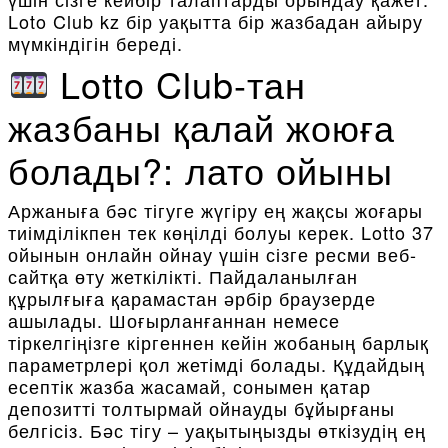
Loto Club kz бір уақытта бір жазбадан айыру
мүмкіндігін береді.
Lotto Club-тан
жазбаны қалай жоюға
болады?: лато ойыны
Аржаныға бәс тігуге жүгіру ең жақсы жоғары
тиімділікпен тек көңілді болуы керек.
Lotto 37
ойынын онлайн ойнау үшін сізге ресми веб-
сайтқа өту жеткілікті. Пайдаланылған
құрылғыға қарамастан әрбір браузерде
ашылады. Шоғырланғаннан немесе
тіркелгіңізге кіргеннен кейін жобаның барлық
параметрлері қол жетімді болады. Құдайдың
есептік жазба жасамай, сонымен қатар
депозитті толтырмай ойнауды бұйырғаны
белгісіз. Бәс тігу – уақытыңызды өткізудің ең