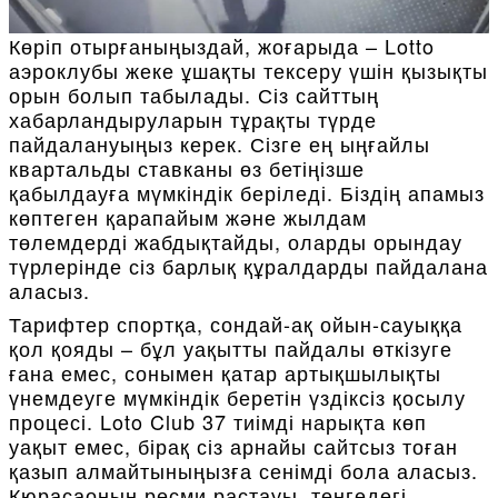
Көріп отырғаныңыздай, жоғарыда – Lotto
аэроклубы жеке ұшақты тексеру үшін қызықты
орын болып табылады. Сіз сайттың
хабарландыруларын тұрақты түрде
пайдалануыңыз керек. Сізге ең ыңғайлы
квартальды ставканы өз бетіңізше
қабылдауға мүмкіндік беріледі. Біздің апамыз
көптеген қарапайым және жылдам
төлемдерді жабдықтайды, оларды орындау
түрлерінде сіз барлық құралдарды пайдалана
аласыз.
Тарифтер спортқа, сондай-ақ ойын-сауыққа
қол қояды – бұл уақытты пайдалы өткізуге
ғана емес, сонымен қатар артықшылықты
үнемдеуге мүмкіндік беретін үздіксіз қосылу
процесі. Loto Club 37 тиімді нарықта көп
уақыт емес, бірақ сіз арнайы сайтсыз тоған
қазып алмайтыныңызға сенімді бола аласыз.
Кюрасаоның ресми растауы, теңгедегі