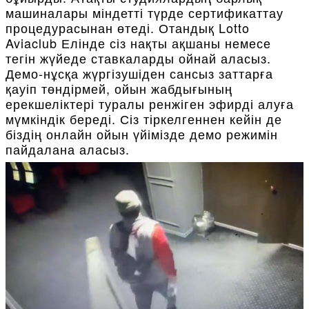
машиналары міндетті түрде сертификаттау
процедурасынан өтеді. Отандық Lotto
Aviaclub Елінде сіз нақты ақшаны немесе
тегін жүйеде ставкаларды ойнай аласыз.
Демо-нұсқа жүргізушіден сансыз заттарға
қауіп төндірмей, ойын жабдығының
ерекшеліктері туралы ренжіген эфирді алуға
мүмкіндік береді. Сіз тіркелгеннен кейін де
біздің онлайн ойын үйімізде демо режимін
пайдалана аласыз.