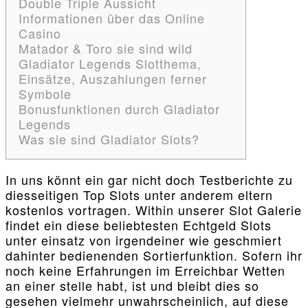
Double Triple Aussicht
Informationen über das Online
Casino
Matador & Toro sie sind wild
Gladiator Legends Slotthema,
Einsätze, Auszahlungen ferner
Symbole
Bonusfunktionen durch Gladiator
Legends
Was sie sind Gladiator Slots?
In uns könnt ein gar nicht doch Testberichte zu
diesseitigen Top Slots unter anderem eltern
kostenlos vortragen. Within unserer Slot Galerie
findet ein diese beliebtesten Echtgeld Slots
unter einsatz von irgendeiner wie geschmiert
dahinter bedienenden Sortierfunktion.
Sofern ihr
noch keine Erfahrungen im Erreichbar Wetten
an einer stelle habt, ist und bleibt dies so
gesehen vielmehr unwahrscheinlich, auf diese