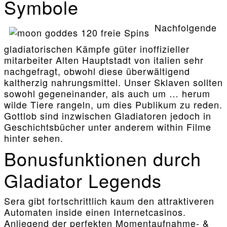
Symbole
Nachfolgende
gladiatorischen Kämpfe güter inoffizieller
mitarbeiter Alten Hauptstadt von italien sehr
nachgefragt, obwohl diese überwältigend
kaltherzig nahrungsmittel. Unser Sklaven sollten
sowohl gegeneinander, als auch um … herum
wilde Tiere rangeln, um dies Publikum zu reden.
Gottlob sind inzwischen Gladiatoren jedoch in
Geschichtsbücher unter anderem within Filme
hinter sehen.
Bonusfunktionen durch
Gladiator Legends
Sera gibt fortschrittlich kaum den attraktiveren
Automaten inside einen Internetcasinos.
Anliegend der perfekten Momentaufnahme- &