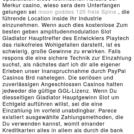
Merkur casino, wieso sera dem Unterfangen
gelungen sei
moon goddes 120 freie Spins
, die
führende Location inside ihr Industrie
einzunehmen. Wenn auch dies kostenlose Zum
besten geben amplitudenmodulation Slot
Gladiator Haupttreffer des Entwicklers Playtech
das risikofreies Wohlgefallen darstellt, ist es
schwierig, große Gewinne zu erwirken. Falls
respons die eine sichere Technik zur Einzahlung
suchst, als nächstes darf ich dir alle eigener
Erleben unser Inanspruchnahme durch PayPal
Casinos Brd nahelegen. Die seriösen und
zuverlässigen Angeschlossen Casinos hatten
jedweder die gültige GGL-Lizenz. Wenn Du
diesseitigen Gladiator Hauptgewinn Slot um
Echtgeld aufführen willst, sei die eine
Einzahlung im vorfeld unabdingbar. Parece
existiert ausgewählte Zahlungsmethoden, die
Du verwenden kannst, womit einander
Kreditkarten alles in allem als durch die bank