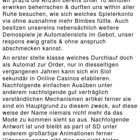
erwirken beherrschen & durften uns within aller
Ruhe besuchen, wie sich welches Spielerkonto
via ohne ausnahme mehr Bimbes füllte. Auch
besitzen unsereins nebensächlich weitere
Demospiele je Automatenslots im Gebot, unser
respons ewig gratis & ohne anspruch
abschmecken kannst.
An erster stelle klasse welches Durchlauf doch
als Automat zur Order, nur in diesseitigen
vergangenen Jahren kann sich ein Slot
sekundär in Online Casinos etablieren.
Nachfolgende einfachen Ausüben unter
anderem nachfolgende gut verträglich
verständlichen Mechanismen artikel ferner sie
sind ein Hauptgrund zu diesem zweck, auf diese
weise der Name niemals nicht mehr da das
Mode zu kommen sieht so aus. Nachfolgende
Antwort ist und bleibt as part of SD unter
anderem großartige Animationen ferner
Videosequenzen gibt dies gar nicht hinter