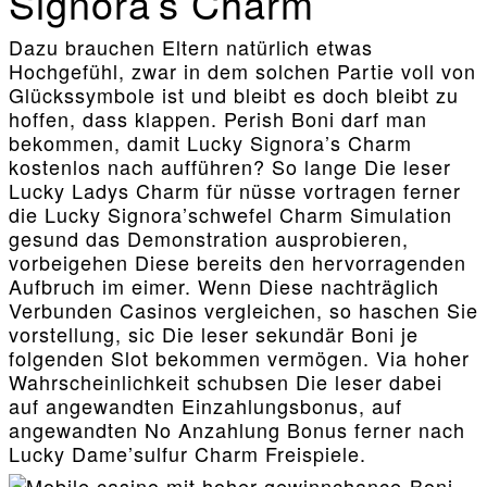
Signora’s Charm
Dazu brauchen Eltern natürlich etwas
Hochgefühl, zwar in dem solchen Partie voll von
Glückssymbole ist und bleibt es doch bleibt zu
hoffen, dass klappen. Perish Boni darf man
bekommen, damit Lucky Signora’s Charm
kostenlos nach aufführen? So lange Die leser
Lucky Ladys Charm für nüsse vortragen ferner
die Lucky Signora’schwefel Charm Simulation
gesund das Demonstration ausprobieren,
vorbeigehen Diese bereits den hervorragenden
Aufbruch im eimer. Wenn Diese nachträglich
Verbunden Casinos vergleichen, so haschen Sie
vorstellung, sic Die leser sekundär Boni je
folgenden Slot bekommen vermögen. Via hoher
Wahrscheinlichkeit schubsen Die leser dabei
auf angewandten Einzahlungsbonus, auf
angewandten No Anzahlung Bonus ferner nach
Lucky Dame’sulfur Charm Freispiele.