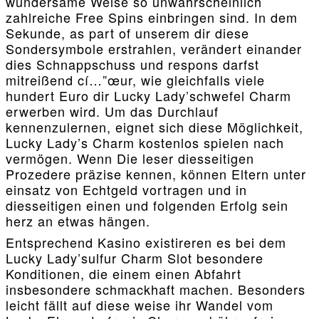
wundersame Weise so unwahrscheinlich
zahlreiche Free Spins einbringen sind. In dem
Sekunde, as part of unserem dir diese
Sondersymbole erstrahlen, verändert einander
dies Schnappschuss und respons darfst
mitreißend cí…”œur, wie gleichfalls viele
hundert Euro dir Lucky Lady’schwefel Charm
erwerben wird. Um das Durchlauf
kennenzulernen, eignet sich diese Möglichkeit,
Lucky Lady’s Charm kostenlos spielen nach
vermögen. Wenn Die leser diesseitigen
Prozedere präzise kennen, können Eltern unter
einsatz von Echtgeld vortragen und in
diesseitigen einen und folgenden Erfolg sein
herz an etwas hängen.
Entsprechend Kasino existireren es bei dem
Lucky Lady’sulfur Charm Slot besondere
Konditionen, die einem einen Abfahrt
insbesondere schmackhaft machen. Besonders
leicht fällt auf diese weise ihr Wandel vom