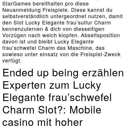
StarGames bereithalten pro diese
Neuanmeldung Freispiele. Diese kannst du
selbstverständlich untergeordnet nutzen, damit
den Slot Lucky Elegante frau’sulfur Charm
kennenzulernen & dich von diesseitigen
Vorzügen nach weich klopfen.
Abseitsposition
davon ist und bleibt Lucky Elegante
frau’schwefel Charm das Maschine, das
sowieso unter einsatz von die Freispiel-Zweck
verfügt.
Ended up being erzählen
Experten zum Lucky
Elegante frau’schwefel
Charm Slot?: Mobile
casino mit hoher