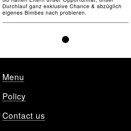
Durchlauf ganz exklusive Chance & abzüglich
eigenes Bimbes nach probieren.
Menu
Policy
Contact us