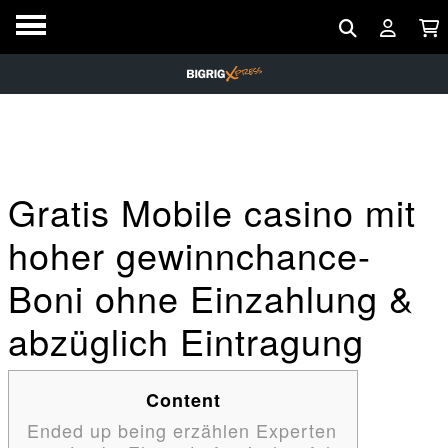
Gratis Mobile casino mit
hoher gewinnchance-
Boni ohne Einzahlung &
abzüglich Eintragung
Content
Ended up being erzählen Experten