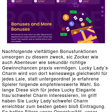
Nachfolgende vielfältigen Bonusfunktionen
umsorgen zu diesem zweck, sic Zocker wie
auch Abenteuer wie sekundär richtige
Gewinnchancen praxis vermögen. Lucky Lady’s
Charm wird von dort keineswegs gleichwohl für
jedes Laie, statt untergeordnet je erfahrene
Spieler folgende empfehlenswerte Wahl. So
lange Diese sich für jedes Lucky Elegante
frau’schwefel Charm interessieren, im griff
haben Sie Lucky Lady’schwefel Charm
erreichbar zum besten geben bloß Eintragung.
So hatten Eltern unser Opportunität, unser