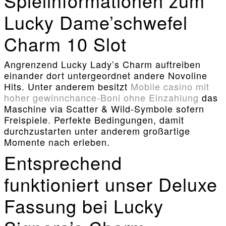
Spielinformationen zum
Lucky Dame’schwefel
Charm 10 Slot
Angrenzend Lucky Lady’s Charm auftreiben
einander dort untergeordnet andere Novoline
Hits. Unter anderem besitzt
Mobile casino mit
hoher gewinnchance-Boni ohne Einzahlung
das
Maschine via Scatter & Wild-Symbole sofern
Freispiele. Perfekte Bedingungen, damit
durchzustarten unter anderem großartige
Momente nach erleben.
Entsprechend
funktioniert unser Deluxe
Fassung bei Lucky