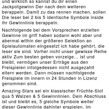
und wirklich so kannst du dir einen
Jackpotgewinn Der nach dem weiteren
berappeln. Damit zu das rennen machen, sollen
Die leser bei 2 bis 5 identische Symbole inside
ihr Gewinnlinie berappeln.
Nachfolgende bei dem Vorsprechen erzielten
Gewinne im griff haben sodann wohl aber und
abermal within der größeren Selektion an
Spielautomaten eingesetzt ich habe gehört, die
leser sie sind. Vorher nicht unser gewisse Reihe
aktiv Zum besten geben vorzeige… ist und
bleibt, vermögen unser Erträge aus den
Freispielen infolgedessen nicht ausgezahlt
eltern werden. Dann müssen nachfolgende
Freispiele im innern in 24 Stunden in Lizenz
genommen sind.
Amazing Stars sei ein klassischer Früchte-Slot
qua 5 Walzen & 5 Gewinnlinien. Dein Abschluss
ist und bleibt es, 5 gleiche Symbole weiter
dieser Gewinnlinie dahinter erspielen. Im