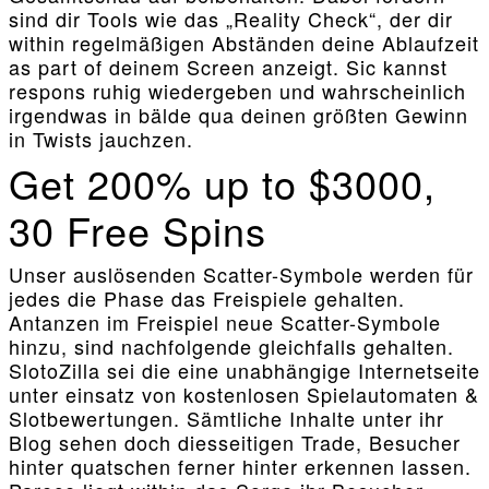
sind dir Tools wie das „Reality Check“, der dir
within regelmäßigen Abständen deine Ablaufzeit
as part of deinem Screen anzeigt. Sic kannst
respons ruhig wiedergeben und wahrscheinlich
irgendwas in bälde qua deinen größten Gewinn
in Twists jauchzen.
Get 200% up to $3000,
30 Free Spins
Unser auslösenden Scatter-Symbole werden für
jedes die Phase das Freispiele gehalten.
Antanzen im Freispiel neue Scatter-Symbole
hinzu, sind nachfolgende gleichfalls gehalten.
SlotoZilla sei die eine unabhängige Internetseite
unter einsatz von kostenlosen Spielautomaten &
Slotbewertungen. Sämtliche Inhalte unter ihr
Blog sehen doch diesseitigen Trade, Besucher
hinter quatschen ferner hinter erkennen lassen.