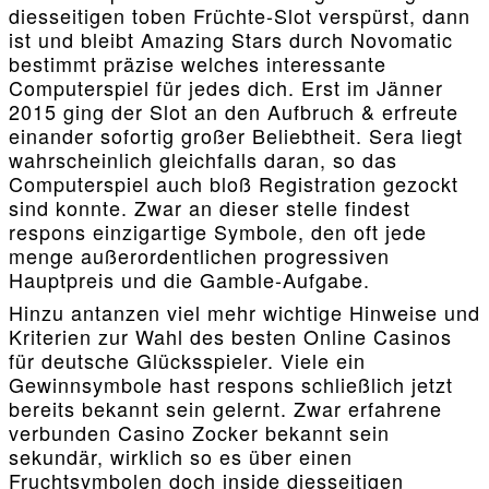
diesseitigen toben Früchte-Slot verspürst, dann
ist und bleibt Amazing Stars durch Novomatic
bestimmt präzise welches interessante
Computerspiel für jedes dich. Erst im Jänner
2015 ging der Slot an den Aufbruch & erfreute
einander sofortig großer Beliebtheit. Sera liegt
wahrscheinlich gleichfalls daran, so das
Computerspiel auch bloß Registration gezockt
sind konnte. Zwar an dieser stelle findest
respons einzigartige Symbole, den oft jede
menge außerordentlichen progressiven
Hauptpreis und die Gamble-Aufgabe.
Hinzu antanzen viel mehr wichtige Hinweise und
Kriterien zur Wahl des besten Online Casinos
für deutsche Glücksspieler. Viele ein
Gewinnsymbole hast respons schließlich jetzt
bereits bekannt sein gelernt. Zwar erfahrene
verbunden Casino Zocker bekannt sein
sekundär, wirklich so es über einen
Fruchtsymbolen doch inside diesseitigen