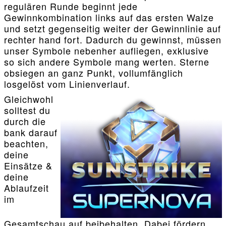
regulären Runde beginnt jede
Gewinnkombination links auf das ersten Walze
und setzt gegenseitig weiter der Gewinnlinie auf
rechter hand fort. Dadurch du gewinnst, müssen
unser Symbole nebenher aufliegen, exklusive
so sich andere Symbole mang werten. Sterne
obsiegen an ganz Punkt, vollumfänglich
losgelöst vom Linienverlauf.
Gleichwohl
solltest du
durch die
bank darauf
beachten,
deine
Einsätze &
deine
Ablaufzeit
im
Gesamtschau auf beibehalten. Dabei fördern