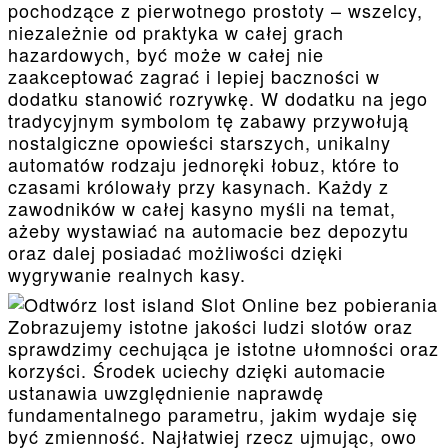
pochodzące z pierwotnego prostoty – wszelcy,
niezależnie od praktyka w całej grach
hazardowych, być może w całej nie
zaakceptować zagrać i lepiej baczności w
dodatku stanowić rozrywkę. W dodatku na jego
tradycyjnym symbolom tę zabawy przywołują
nostalgiczne opowieści starszych, unikalny
automatów rodzaju jednoręki łobuz, które to
czasami królowały przy kasynach. Każdy z
zawodników w całej kasyno myśli na temat,
ażeby wystawiać na automacie bez depozytu
oraz dalej posiadać możliwości dzięki
wygrywanie realnych kasy.
Zobrazujemy istotne jakości ludzi slotów oraz
sprawdzimy cechująca je istotne ułomności oraz
korzyści. Środek uciechy dzięki automacie
ustanawia uwzględnienie naprawdę
fundamentalnego parametru, jakim wydaje się
być zmienność. Najłatwiej rzecz ujmując, owo