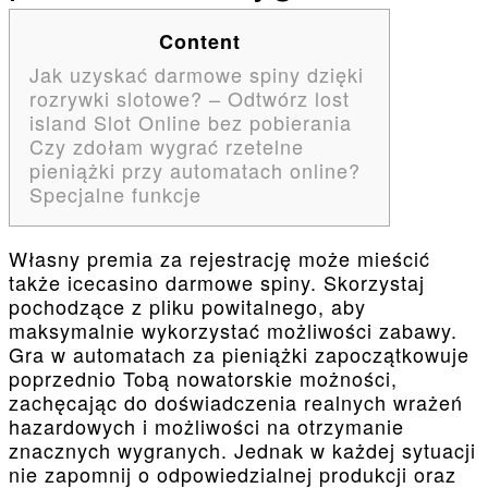
Content
Jak uzyskać darmowe spiny dzięki
rozrywki slotowe? – Odtwórz lost
island Slot Online bez pobierania
Czy zdołam wygrać rzetelne
pieniążki przy automatach online?
Specjalne funkcje
Własny premia za rejestrację może mieścić
także icecasino darmowe spiny. Skorzystaj
pochodzące z pliku powitalnego, aby
maksymalnie wykorzystać możliwości zabawy.
Gra w automatach za pieniążki zapoczątkowuje
poprzednio Tobą nowatorskie możności,
zachęcając do doświadczenia realnych wrażeń
hazardowych i możliwości na otrzymanie
znacznych wygranych. Jednak w każdej sytuacji
nie zapomnij o odpowiedzialnej produkcji oraz