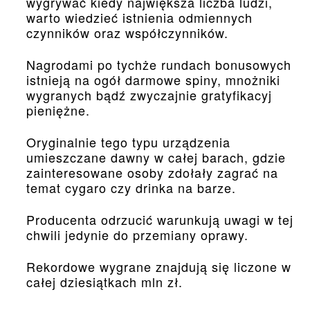
wygrywać kiedy największa liczba ludzi,
warto wiedzieć istnienia odmiennych
czynników oraz współczynników.
Nagrodami po tychże rundach bonusowych
istnieją na ogół darmowe spiny, mnożniki
wygranych bądź zwyczajnie gratyfikacyj
pieniężne.
Oryginalnie tego typu urządzenia
umieszczane dawny w całej barach, gdzie
zainteresowane osoby zdołały zagrać na
temat cygaro czy drinka na barze.
Producenta odrzucić warunkują uwagi w tej
chwili jedynie do przemiany oprawy.
Rekordowe wygrane znajdują się liczone w
całej dziesiątkach mln zł.