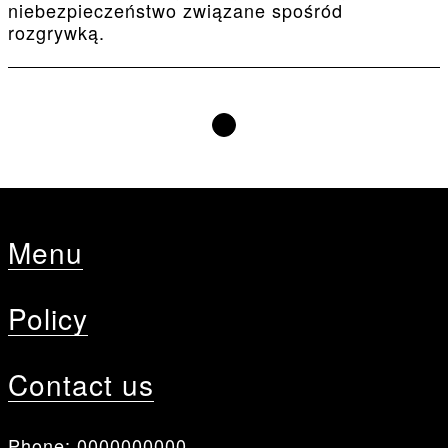
niebezpieczeństwo związane spośród
rozgrywką.
Menu
Policy
Contact us
Phone:
0000000000