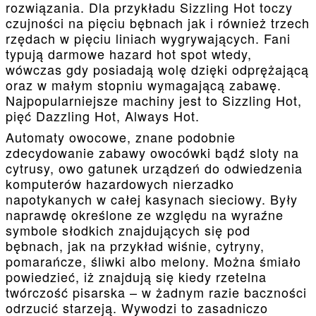
rozwiązania. Dla przykładu Sizzling Hot toczy
czujności na pięciu bębnach jak i również trzech
rzędach w pięciu liniach wygrywających. Fani
typują darmowe hazard hot spot wtedy,
wówczas gdy posiadają wolę dzięki odprężającą
oraz w małym stopniu wymagającą zabawę.
Najpopularniejsze machiny jest to Sizzling Hot,
pięć Dazzling Hot, Always Hot.
Automaty owocowe, znane podobnie
zdecydowanie zabawy owocówki bądź sloty na
cytrusy, owo gatunek urządzeń do odwiedzenia
komputerów hazardowych nierzadko
napotykanych w całej kasynach sieciowy. Były
naprawdę określone ze względu na wyraźne
symbole słodkich znajdujących się pod
bębnach, jak na przykład wiśnie, cytryny,
pomarańcze, śliwki albo melony. Można śmiało
powiedzieć, iż znajdują się kiedy rzetelna
twórczość pisarska – w żadnym razie baczności
odrzucić starzeją. Wywodzi to zasadniczo