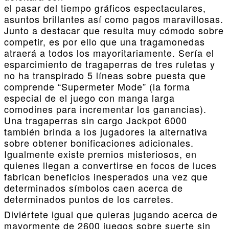
el pasar del tiempo gráficos espectaculares,
asuntos brillantes así­ como pagos maravillosas.
Junto a destacar que resulta muy cómodo sobre
competir, es por ello que una tragamonedas
atraerá a todos los mayoritariamente. Serí­a el
esparcimiento de tragaperras de tres ruletas y
no ha transpirado 5 líneas sobre puesta que
comprende “Supermeter Mode” (la forma
especial de el juego con manga larga
comodines para incrementar los ganancias).
Una tragaperras sin cargo Jackpot 6000
también brinda a los jugadores la alternativa
sobre obtener bonificaciones adicionales.
Igualmente existe premios misteriosos, en
quienes llegan a convertirse en focos de luces
fabrican beneficios inesperados una vez que
determinados símbolos caen acerca de
determinados puntos de los carretes.
Diviértete igual que quieras jugando acerca de
mayormente de 2600 juegos sobre suerte sin