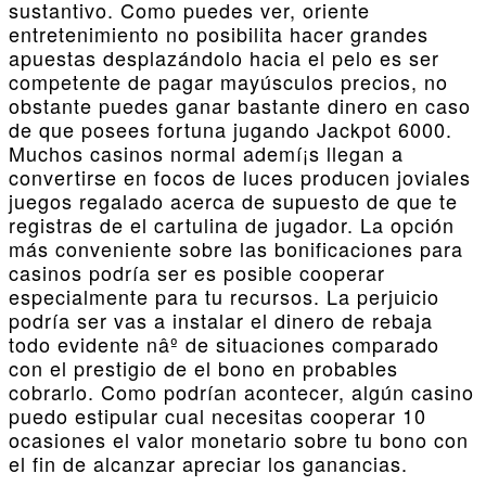
sustantivo. Como puedes ver, oriente
entretenimiento no posibilita hacer grandes
apuestas desplazándolo hacia el pelo es ser
competente de pagar mayúsculos precios, no
obstante puedes ganar bastante dinero en caso
de que posees fortuna jugando Jackpot 6000.
Muchos casinos normal ademí¡s llegan a
convertirse en focos de luces producen joviales
juegos regalado acerca de supuesto de que te
registras de el cartulina de jugador. La opción
más conveniente sobre las bonificaciones para
casinos podrí­a ser es posible cooperar
especialmente para tu recursos. La perjuicio
podrí­a ser vas a instalar el dinero de rebaja
todo evidente nâº de situaciones comparado
con el prestigio de el bono en probables
cobrarlo. Como podrí­an acontecer, algún casino
puedo estipular cual necesitas cooperar 10
ocasiones el valor monetario sobre tu bono con
el fin de alcanzar apreciar los ganancias.