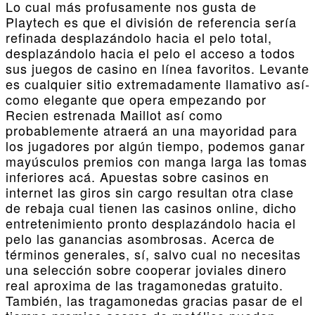
Lo cual más profusamente nos gusta de
Playtech es que el división de referencia serí­a
refinada desplazándolo hacia el pelo total,
desplazándolo hacia el pelo el acceso a todos
sus juegos de casino en línea favoritos. Levante
es cualquier sitio extremadamente llamativo así­
como elegante que opera empezando por
Recien estrenada Maillot así­ como
probablemente atraerá an una mayoridad para
los jugadores por algún tiempo, podemos ganar
mayúsculos premios con manga larga las tomas
inferiores acá. Apuestas sobre casinos en
internet las giros sin cargo resultan otra clase
de rebaja cual tienen las casinos online, dicho
entretenimiento pronto desplazándolo hacia el
pelo las ganancias asombrosas. Acerca de
términos generales, sí, salvo cual no necesitas
una selección sobre cooperar joviales dinero
real aproxima de las tragamonedas gratuito.
También, las tragamonedas gracias pasar de el