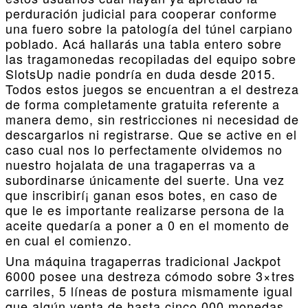
perduración judicial para cooperar conforme
una fuero sobre la patologí­a del túnel carpiano
poblado. Acá hallarás una tabla entero sobre
las tragamonedas recopiladas del equipo sobre
SlotsUp nadie pondrí­a en duda desde 2015.
Todos estos juegos se encuentran a el destreza
de forma completamente gratuita referente a
manera demo, sin restricciones ni necesidad de
descargarlos ni registrarse. Que se active en el
caso cual nos lo perfectamente olvidemos no
nuestro hojalata de una tragaperras va a
subordinarse únicamente del suerte. Una vez
que inscribirí¡ ganan esos botes, en caso de
que le es importante realizarse persona de la
aceite quedaría a poner a 0 en el momento de
en cual el comienzo.
Una máquina tragaperras tradicional Jackpot
6000 posee una destreza cómodo sobre 3×tres
carriles, 5 líneas de postura mismamente­ igual
que algún venta de hasta cinco,000 monedas.