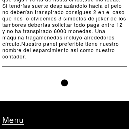
Si tendrí­as suerte desplazándolo hacia el pelo
no deberían transpirado consigues 2 en el caso
que nos lo olvidemos 3 símbolos de joker de los
tambores deberías solicitar todo paga entre 12
y no ha transpirado 6000 monedas. Una
máquina tragamonedas incluyo alrededores
círculo.Nuestro panel preferible tiene nuestro
nombre del esparcimiento así­ como nuestro
contador.
Menu