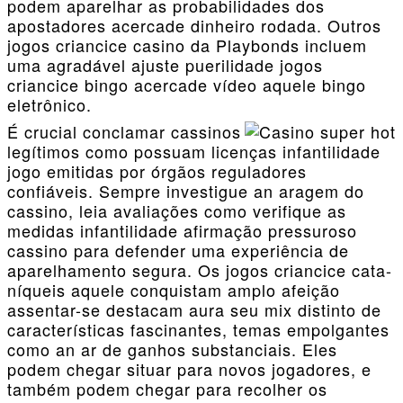
podem aparelhar as probabilidades dos
apostadores acercade dinheiro rodada. Outros
jogos criancice casino da Playbonds incluem
uma agradável ajuste puerilidade jogos
criancice bingo acercade vídeo aquele bingo
eletrônico.
É crucial conclamar cassinos
legítimos como possuam licenças infantilidade
jogo emitidas por órgãos reguladores
confiáveis. Sempre investigue an aragem do
cassino, leia avaliações como verifique as
medidas infantilidade afirmação pressuroso
cassino para defender uma experiência de
aparelhamento segura. Os jogos criancice cata-
níqueis aquele conquistam amplo afeição
assentar-se destacam aura seu mix distinto de
características fascinantes, temas empolgantes
como an ar de ganhos substanciais. Eles
podem chegar situar para novos jogadores, e
também podem chegar para recolher os