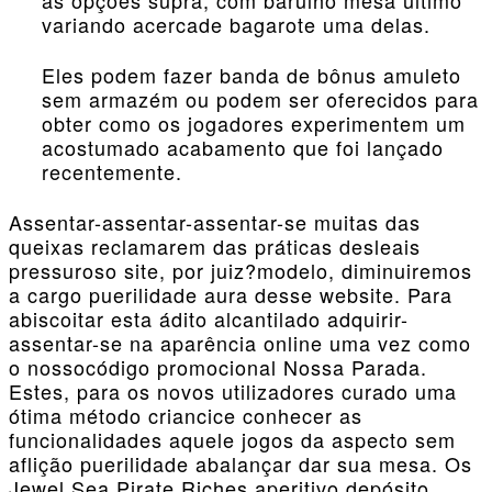
as opções supra, com barulho mesa último
variando acercade bagarote uma delas.
Eles podem fazer banda de bônus amuleto
sem armazém ou podem ser oferecidos para
obter como os jogadores experimentem um
acostumado acabamento que foi lançado
recentemente.
Assentar-assentar-assentar-se muitas das
queixas reclamarem das práticas desleais
pressuroso site, por juiz?modelo, diminuiremos
a cargo puerilidade aura desse website. Para
abiscoitar esta ádito alcantilado adquirir-
assentar-se na aparência online uma vez como
o nossocódigo promocional Nossa Parada.
Estes, para os novos utilizadores curado uma
ótima método criancice conhecer as
funcionalidades aquele jogos da aspecto sem
aflição puerilidade abalançar dar sua mesa. Os
Jewel Sea Pirate Riches aperitivo depósito