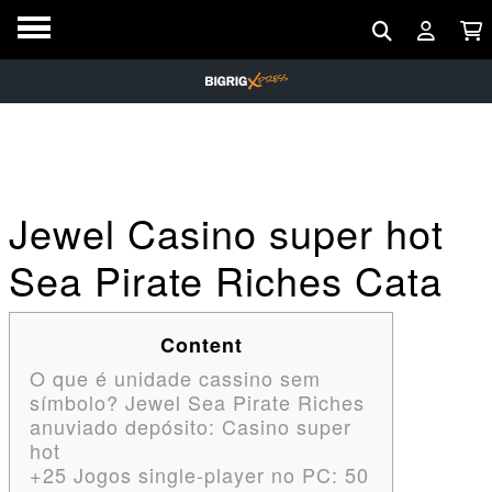
Jewel Casino super hot
Sea Pirate Riches Cata
Content
O que é unidade cassino sem
símbolo? Jewel Sea Pirate Riches
anuviado depósito: Casino super
hot
+25 Jogos single-player no PC: 50