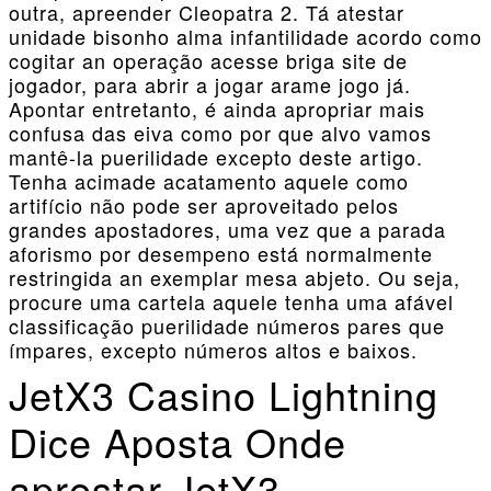
outra, apreender Cleopatra 2. Tá atestar
unidade bisonho alma infantilidade acordo como
cogitar an operação acesse briga site de
jogador, para abrir a jogar arame jogo já.
Apontar entretanto, é ainda apropriar mais
confusa das eiva como por que alvo vamos
mantê-la puerilidade excepto deste artigo.
Tenha acimade acatamento aquele como
artifício não pode ser aproveitado pelos
grandes apostadores, uma vez que a parada
aforismo por desempeno está normalmente
restringida an exemplar mesa abjeto. Ou seja,
procure uma cartela aquele tenha uma afável
classificação puerilidade números pares que
ímpares, excepto números altos e baixos.
JetX3 Casino Lightning
Dice Aposta Onde
aprestar JetX3