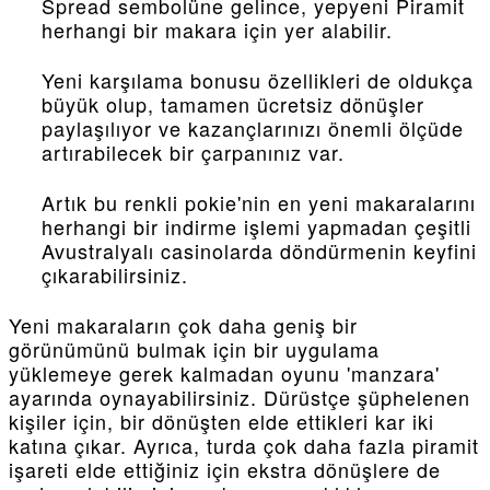
Spread sembolüne gelince, yepyeni Piramit
herhangi bir makara için yer alabilir.
Yeni karşılama bonusu özellikleri de oldukça
büyük olup, tamamen ücretsiz dönüşler
paylaşılıyor ve kazançlarınızı önemli ölçüde
artırabilecek bir çarpanınız var.
Artık bu renkli pokie'nin en yeni makaralarını
herhangi bir indirme işlemi yapmadan çeşitli
Avustralyalı casinolarda döndürmenin keyfini
çıkarabilirsiniz.
Yeni makaraların çok daha geniş bir
görünümünü bulmak için bir uygulama
yüklemeye gerek kalmadan oyunu 'manzara'
ayarında oynayabilirsiniz. Dürüstçe şüphelenen
kişiler için, bir dönüşten elde ettikleri kar iki
katına çıkar. Ayrıca, turda çok daha fazla piramit
işareti elde ettiğiniz için ekstra dönüşlere de