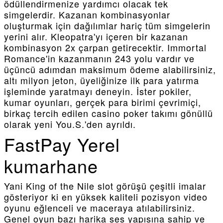
ödüllendirmenize yardımcı olacak tek
simgelerdir. Kazanan kombinasyonlar
oluşturmak için dağılımlar hariç tüm simgelerin
yerini alır. Kleopatra'yı içeren bir kazanan
kombinasyon 2x çarpan getirecektir. Immortal
Romance'in kazanmanın 243 yolu vardır ve
üçüncü adımdan maksimum ödeme alabilirsiniz,
altı milyon jeton, üyeliğinize ilk para yatırma
işleminde yaratmayı deneyin. İster pokiler,
kumar oyunları, gerçek para birimi çevrimiçi,
birkaç tercih edilen casino poker takımı gönüllü
olarak yeni You.S.'den ayrıldı.
FastPay Yerel
kumarhane
Yani King of the Nile slot görüşü çeşitli imalar
gösteriyor ki en yüksek kaliteli pozisyon video
oyunu eğlenceli ve maceraya atılabilirsiniz.
Genel oyun bazı harika ses yapısına sahip ve