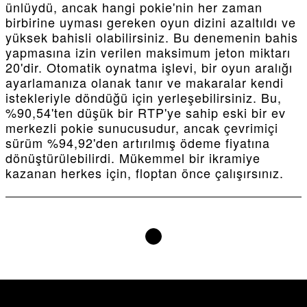
ünlüydü, ancak hangi pokie'nin her zaman
birbirine uyması gereken oyun dizini azaltıldı ve
yüksek bahisli olabilirsiniz. Bu denemenin bahis
yapmasına izin verilen maksimum jeton miktarı
20'dir. Otomatik oynatma işlevi, bir oyun aralığı
ayarlamanıza olanak tanır ve makaralar kendi
istekleriyle döndüğü için yerleşebilirsiniz. Bu,
%90,54'ten düşük bir RTP'ye sahip eski bir ev
merkezli pokie sunucusudur, ancak çevrimiçi
sürüm %94,92'den artırılmış ödeme fiyatına
dönüştürülebilirdi. Mükemmel bir ikramiye
kazanan herkes için, floptan önce çalışırsınız.