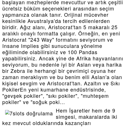
başlayan mezheplerde mevcuttur ve artık çeşitli
ücretsiz büküm seçenekleri arasından seçim
yapmanıza olanak tanır. Orijinal mücevher
kesinlikle Avustralya'da tercih edilenlerden
biridir. Ağız alanı, Aristocrat'tan 5 makaralı 25
aralıklı onaylı formatta çalışır. Örneğin, en yeni
Aristocrat "243 Way" formatını seviyorum ve
Insane Implies gibi sunuculara yönelme
eğiliminde olabilirsiniz ve 100 Pandas
yapabilirsiniz. Ancak yine de Afrika hayvanlarını
seviyorum, bu nedenle iyi bir Aslan veya harika
bir Zebra ile herhangi bir çevrimiçi oyuna her
zaman meraklıyım ve bu benim elli Aslan'a olan
kişisel sevgim ve Aristocrat'tan. Azaltın ve Sıkı
PokilerEn yeni kumarhane endüstrisinde,
"gevşek pokiler", "sıkı pokiler", "muhteşem
pokiler" ve "soğuk poki…
Hem İşaretler hem de 9
simgesi, makaralarda iki
kez mevcut olduklarında kazançları