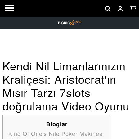
Kendi Nil Limanlarınızın
Kraliçesi: Aristocrat'ın
Mısır Tarzı 7slots
doğrulama Video Oyunu
Bloglar
King Of One's Nile Poker Makinesi