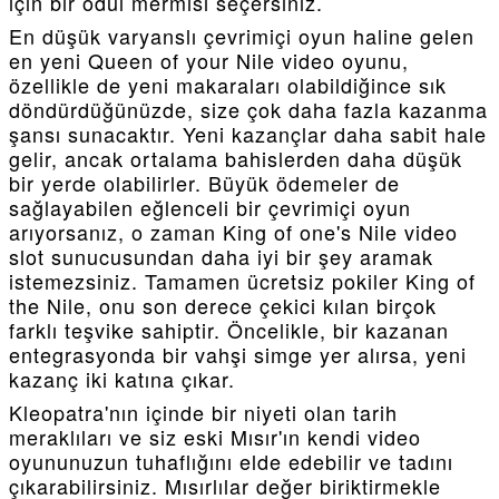
için bir ödül mermisi seçersiniz.
En düşük varyanslı çevrimiçi oyun haline gelen
en yeni Queen of your Nile video oyunu,
özellikle de yeni makaraları olabildiğince sık
döndürdüğünüzde, size çok daha fazla kazanma
şansı sunacaktır. Yeni kazançlar daha sabit hale
gelir, ancak ortalama bahislerden daha düşük
bir yerde olabilirler. Büyük ödemeler de
sağlayabilen eğlenceli bir çevrimiçi oyun
arıyorsanız, o zaman King of one's Nile video
slot sunucusundan daha iyi bir şey aramak
istemezsiniz. Tamamen ücretsiz pokiler King of
the Nile, onu son derece çekici kılan birçok
farklı teşvike sahiptir. Öncelikle, bir kazanan
entegrasyonda bir vahşi simge yer alırsa, yeni
kazanç iki katına çıkar.
Kleopatra'nın içinde bir niyeti olan tarih
meraklıları ve siz eski Mısır'ın kendi video
oyununuzun tuhaflığını elde edebilir ve tadını
çıkarabilirsiniz. Mısırlılar değer biriktirmekle