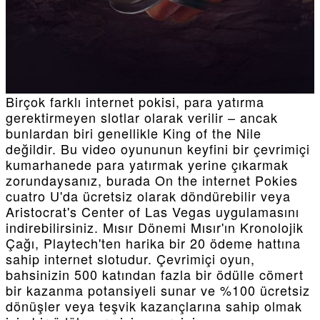
Birçok farklı internet pokisi, para yatırma
gerektirmeyen slotlar olarak verilir – ancak
bunlardan biri genellikle King of the Nile
değildir. Bu video oyununun keyfini bir çevrimiçi
kumarhanede para yatırmak yerine çıkarmak
zorundaysanız, burada On the internet Pokies
cuatro U'da ücretsiz olarak döndürebilir veya
Aristocrat's Center of Las Vegas uygulamasını
indirebilirsiniz. Mısır Dönemi Mısır'ın Kronolojik
Çağı, Playtech'ten harika bir 20 ödeme hattına
sahip internet slotudur. Çevrimiçi oyun,
bahsinizin 500 katından fazla bir ödülle cömert
bir kazanma potansiyeli sunar ve %100 ücretsiz
dönüşler veya teşvik kazançlarına sahip olmak