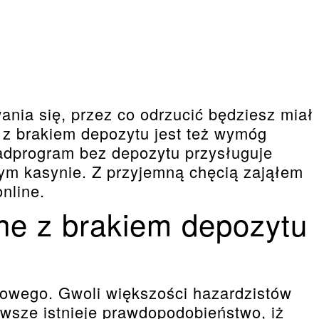
wania się, przez co odrzucić będziesz miał
z brakiem depozytu jest też wymóg
adprogram bez depozytu przysługuje
zym kasynie.
Z przyjemną chęcią zająłem
nline.
ne z brakiem depozytu
sowego. Gwoli większości hazardzistów
sze istnieje prawdopodobieństwo, iż