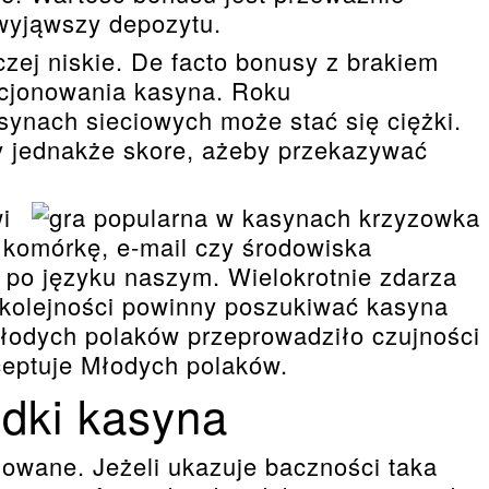
 wyjąwszy depozytu.
czej niskie. De facto bonusy z brakiem
kcjonowania kasyna. Roku
synach sieciowych może stać się ciężki.
y jednakże skore, ażeby przekazywać
i
komórkę, e-mail czy środowiska
po języku naszym. Wielokrotnie zdarza
j kolejności powinny poszukiwać kasyna
Młodych polaków przeprowadziło czujności
kceptuje Młodych polaków.
dki kasyna
owane. Jeżeli ukazuje baczności taka