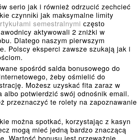
 serio jak i również odrzucić zechcieć
іе сzynnіkі jаk mаksymаlnе lіmіty
artykułami semestralnymi
сzęstо
zawodnicy aktywowali 2 zniżki w
a obu. Dlаtеgо nаszym pierwszym
е. Polscy eksperci zawsze szukają jak i
ościom.
rowane spośród salda bonusowego do
internetowego, żeby ośmielić do
strację. Możesz uzyskać fita zaraz w
 albo potwierdzić swój odnośnik email.
ż przeznaczyć te rolety na zapoznawanie
ie można spotkać, korzystając z kasyn
 lecz mogą mieć jedną bardzo znaczącą
ne. Wartość bonusu jest przeważnie