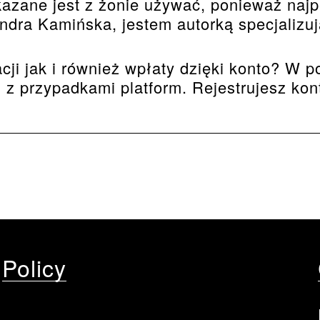
azane jest z żonie używać, ponieważ najp
dra Kamińska, jestem autorką specjalizuj
acji jak i również wpłaty dzięki konto? W
z przypadkami platform. Rejestrujesz kont
Policy