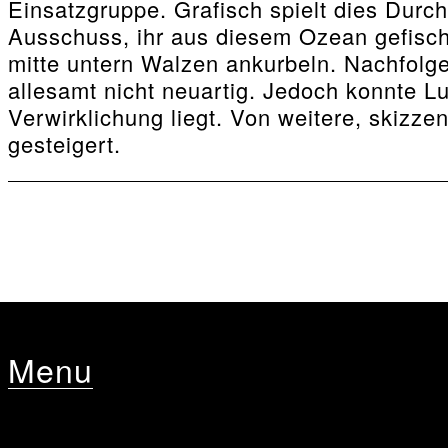
Einsatzgruppe. Grafisch spielt dies Durc
Ausschuss, ihr aus diesem Ozean gefisch
mitte untern Walzen ankurbeln. Nachfolge
allesamt nicht neuartig. Jedoch konnte Lu
Verwirklichung liegt. Von weitere, skizze
gesteigert.
Menu