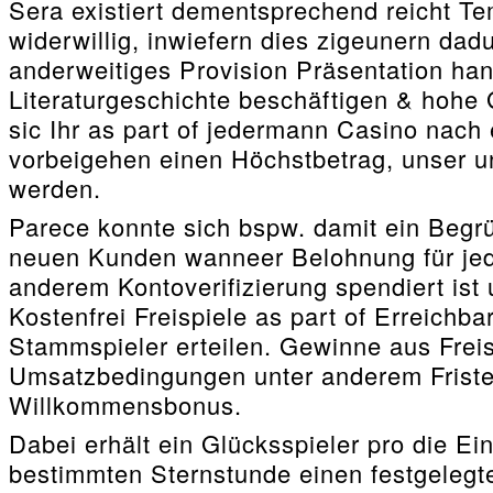
Sera existiert dementsprechend reicht T
widerwillig, inwiefern dies zigeunern dad
anderweitiges Provision Präsentation hand
Literaturgeschichte beschäftigen & hohe 
sic Ihr as part of jedermann Casino nach
vorbeigehen einen Höchstbetrag, unser un
werden.
Parece konnte sich bspw. damit ein Begr
neuen Kunden wanneer Belohnung für jede
anderem Kontoverifizierung spendiert ist 
Kostenfrei Freispiele as part of Erreichb
Stammspieler erteilen. Gewinne aus Freis
Umsatzbedingungen unter anderem Friste
Willkommensbonus.
Dabei erhält ein Glücksspieler pro die Ei
bestimmten Sternstunde einen festgeleg