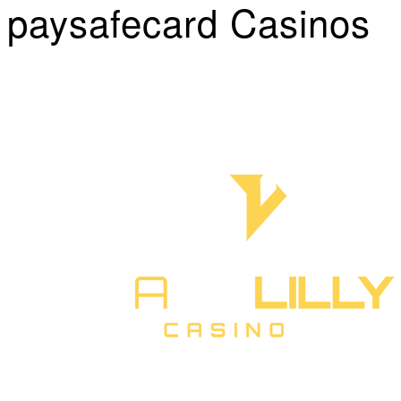
paysafecard Casinos