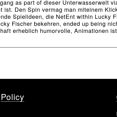
hgang as part of dieser Unterwasserwelt v
t ist. Den Spin vermag man miteinem Klic
nde Spielideen, die NetEnt within Lucky F
cky Fischer bekehren, ended up being nicht
nhaft erheblich humorvolle, Animationen is
Policy