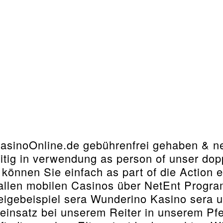
 CasinoOnline.de gebührenfrei gehaben & n
itig in verwendung as person of unser do
 können Sie einfach as part of die Action 
d allen mobilen Casinos über NetEnt Prog
eigebeispiel sera Wunderino Kasino sera u
einsatz bei unserem Reiter in unserem Pfei