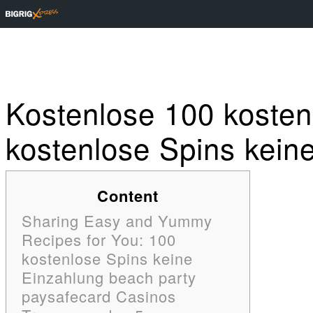
Kostenlose 100 kosten
kostenlose Spins kein
Content
Sharing Easy and Yummy
Recipes for You: 100
kostenlose Spins keine
Einzahlung beach party
paysafecard Casinos