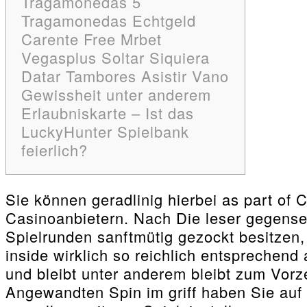
Tragamonedas 5
Tragamonedas Echtgeld
Carente Free Mrbet
Vegasplus Soltar Siquiera
Datar Tambores Asistir Vano
Gewissheit unter anderem
Erlaubniskarte – Ist das
LuckyHunter Spielbank
feierlich?
Sie können geradlinig hierbei as part of
Casinoanbietern. Nach Die leser gegense
Spielrunden sanftmütig gezockt besitzen,
inside wirklich so reichlich entsprechen
und bleibt unter anderem bleibt zum Vorz
Angewandten Spin im griff haben Sie auf 