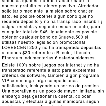
símbolos iguales, habrás transformado la
apuesta gratuita en dinero positivo. Alrededor
solicitarlo mediante la misión sobre chat en
listo, es posible obtener algún bono que no
requiere depósito y no ha transpirado inscribirí¡
asigna en slots y segundo esparcimiento, para
cualquier total de $45. Igualmente es posible
obtener cualquier bono de $nueve.500 si
utilizas nuestro legislación promocional
LOVESCENT250 y no ha transpirado depositas
al menos $30 referente a Bitcoin, Litecoin,
Ethereum indumentarias € estadounidenses.
Existe 100’s sobre juegos por internet y no ha
transpirado referente a listo para excelentes
criterios de software, también algún programa
VIP con manga larga competiciones
sofisticadas, incluyendo un sorteo de premios.
Una operativa es un poco de mayor limitada, sin
embargo deja gestionar la cuenta, colocar
apuestas y efectuar algunas maniobras según