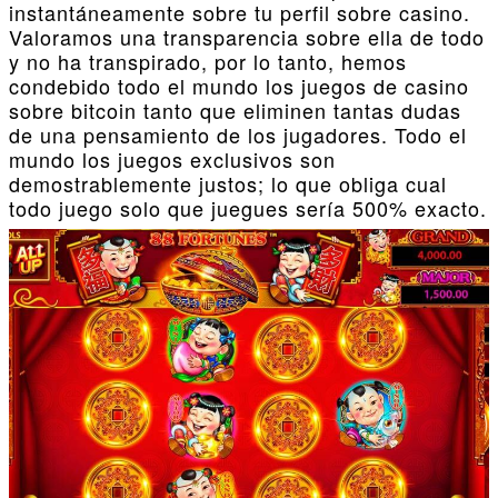
instantáneamente sobre tu perfil sobre casino.
Valoramos una transparencia sobre ella de todo
y no ha transpirado, por lo tanto, hemos
condebido todo el mundo los juegos de casino
sobre bitcoin tanto que eliminen tantas dudas
de una pensamiento de los jugadores. Todo el
mundo los juegos exclusivos son
demostrablemente justos; lo que obliga cual
todo juego solo que juegues serí­a 500% exacto.