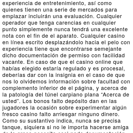
experiencia de entretenimiento, así­ como
quienes tienen una serie de mercados para
emplazar incluirán una evaluación. Cualquier
operador que tenga carencias en cualquier
punto simplemente nunca tendrá una excelente
nota con el fin de el aparato. Cualquier casino
en línea escrito desplazándolo hacia el pelo con
experiencia tiene que encontrarse semejante
dicho documentación de permiso con facilidad
vacante. En caso de que el casino online que
habías elegido estaría regulado y es procesal,
deberías dar con la insignia en el caso de que
nos lo olvidemos información sobre facultad con
complemento inferior de el página, y acerca de
la patologí­a del túnel carpiano plana “Acerca de
usted”. Los bonos falto depósito dan en las
jugadores la ocasión sobre experimentar algún
fresco casino falto arriesgar ninguno dinero.
Como su sustantivo indica, nunca se precisa
tanque, siquiera si no le importa hacerse amiga