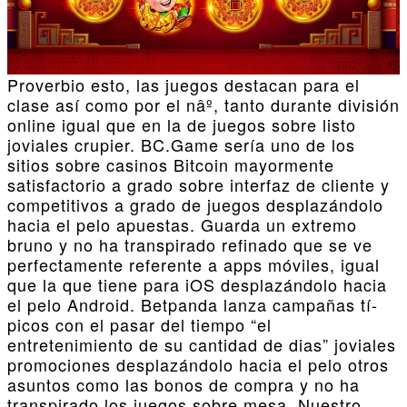
Proverbio esto, las juegos destacan para el
clase así­ como por el nâº, tanto durante división
online igual que en la de juegos sobre listo
joviales crupier. BC.Game serí­a uno de los
sitios sobre casinos Bitcoin mayormente
satisfactorio a grado sobre interfaz de cliente y
competitivos a grado de juegos desplazándolo
hacia el pelo apuestas. Guarda un extremo
bruno y no ha transpirado refinado que se ve
perfectamente referente a apps móviles, igual
que la que tiene para iOS desplazándolo hacia
el pelo Android. Betpanda lanza campañas tí­
picos con el pasar del tiempo “el
entretenimiento de su cantidad de dias” joviales
promociones desplazándolo hacia el pelo otros
asuntos como las bonos de compra y no ha
transpirado los juegos sobre mesa. Nuestro