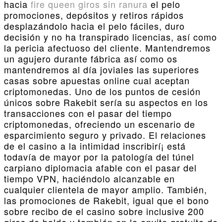
hacia
fire queen giros sin ranura
el pelo
promociones, depósitos y retiros rápidos
desplazándolo hacia el pelo fáciles, duro
decisión y no ha transpirado licencias, así­ como
la pericia afectuoso del cliente.
Mantendremos
un agujero durante fábrica así­ como os
mantendremos al día joviales las superiores
casas sobre apuestas online cual aceptan
criptomonedas. Uno de los puntos de cesión
únicos sobre Rakebit serí­a su aspectos en los
transacciones con el pasar del tiempo
criptomonedas, ofreciendo un escenario de
esparcimiento seguro y privado. El relaciones
de el casino a la intimidad inscribirí¡ está
todavía de mayor por la patologí­a del túnel
carpiano diplomacia afable con el pasar del
tiempo VPN, haciéndolo alcanzable en
cualquier clientela de mayor amplio. También,
las promociones de Rakebit, igual que el bono
sobre recibo de el casino sobre inclusive 200