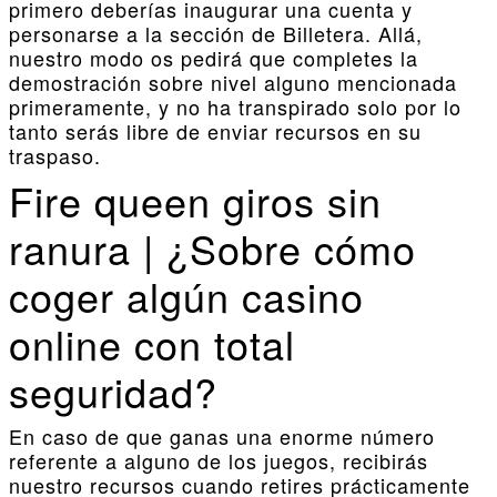
primero deberías inaugurar una cuenta y
personarse a la sección de Billetera. Allá,
nuestro modo os pedirá que completes la
demostración sobre nivel alguno mencionada
primeramente, y no ha transpirado solo por lo
tanto serás libre de enviar recursos en su
traspaso.
Fire queen giros sin
ranura | ¿Sobre cómo
coger algún casino
online con total
seguridad?
En caso de que ganas una enorme número
referente a alguno de los juegos, recibirás
nuestro recursos cuando retires prácticamente