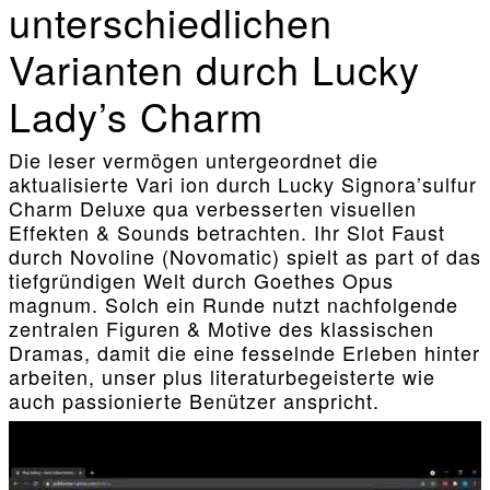
unterschiedlichen
Varianten durch Lucky
Lady’s Charm
Die leser vermögen untergeordnet die
aktualisierte Vari ion durch Lucky Signora’sulfur
Charm Deluxe qua verbesserten visuellen
Effekten & Sounds betrachten. Ihr Slot Faust
durch Novoline (Novomatic) spielt as part of das
tiefgründigen Welt durch Goethes Opus
magnum. Solch ein Runde nutzt nachfolgende
zentralen Figuren & Motive des klassischen
Dramas, damit die eine fesselnde Erleben hinter
arbeiten, unser plus literaturbegeisterte wie
auch passionierte Benützer anspricht.