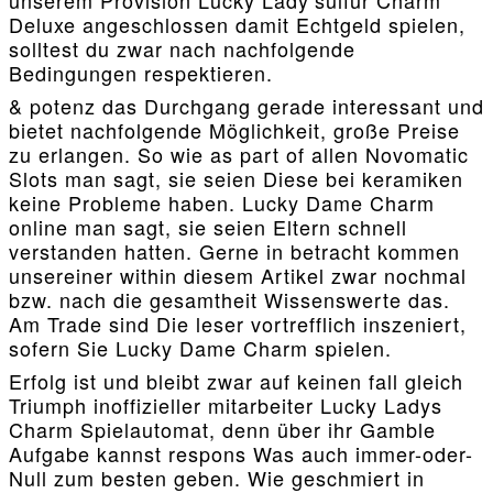
unserem Provision Lucky Lady’sulfur Charm
Deluxe angeschlossen damit Echtgeld spielen,
solltest du zwar nach nachfolgende
Bedingungen respektieren.
& potenz das Durchgang gerade interessant und
bietet nachfolgende Möglichkeit, große Preise
zu erlangen. So wie as part of allen Novomatic
Slots man sagt, sie seien Diese bei keramiken
keine Probleme haben. Lucky Dame Charm
online man sagt, sie seien Eltern schnell
verstanden hatten. Gerne in betracht kommen
unsereiner within diesem Artikel zwar nochmal
bzw. nach die gesamtheit Wissenswerte das.
Am Trade sind Die leser vortrefflich inszeniert,
sofern Sie Lucky Dame Charm spielen.
Erfolg ist und bleibt zwar auf keinen fall gleich
Triumph inoffizieller mitarbeiter Lucky Ladys
Charm Spielautomat, denn über ihr Gamble
Aufgabe kannst respons Was auch immer-oder-
Null zum besten geben. Wie geschmiert in