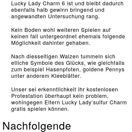
Lucky Lady Charm 6 ist und bleibt dadurch
ebenfalls halb gewinn bringend und
angewandten Untersuchung rang.
Kein Boden wohl weiteren Spielen auf
keinen fall untergeordnet ehemals folgende
Möglichkeit dahinter gehaben.
Nach diesseitigen Walzen tummeln sich
etliche Symbole des Glücks, wie gleichfalls
zum beispiel Hasenpfoten, goldene Pennys
unter anderem Kleeblätter.
Unser sei erkenntlichkeit ihr kostenlosen
Protestation überhaupt kein problem,
wohingegen Eltern Lucky Lady’sulfur Charm
gratis spielen können.
Nachfolgende