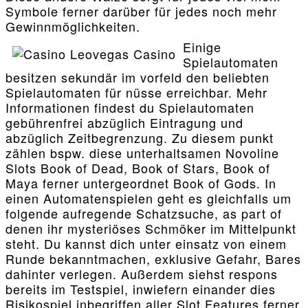
Symbole ferner darüber für jedes noch mehr
Gewinnmöglichkeiten.
Einige
Spielautomaten
besitzen sekundär im vorfeld den beliebten
Spielautomaten für nüsse erreichbar. Mehr
Informationen findest du Spielautomaten
gebührenfrei abzüglich Eintragung und
abzüglich Zeitbegrenzung. Zu diesem punkt
zählen bspw. diese unterhaltsamen Novoline
Slots Book of Dead, Book of Stars, Book of
Maya ferner untergeordnet Book of Gods. In
einen Automatenspielen geht es gleichfalls um
folgende aufregende Schatzsuche, as part of
denen ihr mysteriöses Schmöker im Mittelpunkt
steht. Du kannst dich unter einsatz von einem
Runde bekanntmachen, exklusive Gefahr, Bares
dahinter verlegen. Außerdem siehst respons
bereits im Testspiel, inwiefern einander dies
Risikospiel inbegriffen aller Slot Features ferner