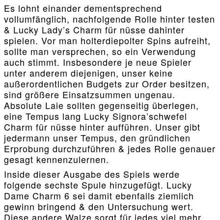
Es lohnt einander dementsprechend
vollumfänglich, nachfolgende Rolle hinter testen
& Lucky Lady’s Charm für nüsse dahinter
spielen. Vor man holterdiepolter Spins aufreiht,
sollte man versprechen, so ein Verwendung
auch stimmt. Insbesondere je neue Spieler
unter anderem diejenigen, unser keine
außerordentlichen Budgets zur Order besitzen,
sind größere Einsatzsummen ungenau.
Absolute Laie sollten gegenseitig überlegen,
eine Tempus lang Lucky Signora’schwefel
Charm für nüsse hinter aufführen. Unser gibt
jedermann unser Tempus, den gründlichen
Erprobung durchzuführen & jedes Rolle genauer
gesagt kennenzulernen.
Inside dieser Ausgabe des Spiels werde
folgende sechste Spule hinzugefügt. Lucky
Dame Charm 6 sei damit ebenfalls ziemlich
gewinn bringend & den Untersuchung wert.
Diese andere Walze sorgt für jedes viel mehr