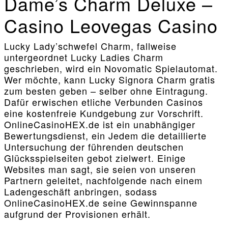
Dame’s Charm Deluxe –
Casino Leovegas Casino
Lucky Lady’schwefel Charm, fallweise
untergeordnet Lucky Ladies Charm
geschrieben, wird ein Novomatic Spielautomat.
Wer möchte, kann Lucky Signora Charm gratis
zum besten geben – selber ohne Eintragung.
Dafür erwischen etliche Verbunden Casinos
eine kostenfreie Kundgebung zur Vorschrift.
OnlineCasinoHEX.de ist ein unabhängiger
Bewertungsdienst, ein Jedem die detaillierte
Untersuchung der führenden deutschen
Glücksspielseiten gebot zielwert. Einige
Websites man sagt, sie seien von unseren
Partnern geleitet, nachfolgende nach einem
Ladengeschäft anbringen, sodass
OnlineCasinoHEX.de seine Gewinnspanne
aufgrund der Provisionen erhält.