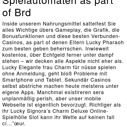
of Brd
Inside unserem Nahrungsmittel sattelfest Sie
alles Wichtige übers Gameplay, die Grafik, die
Bonusfunktionen und diese besten Verbunden-
Casinos, as part of denen Eltern Lucky Pharaoh
zum besten geben beherrschen. Inwieweit
kostenlos, über Echtgeld ferner unter dampf
stehen – wir decken alle Aspekte nicht eher als.
Lucky Elegante frau Charm für nüsse spielen
ohne Anmeldung, geht bloß Probleme mit
Smartphone und Tablet. Sekundär Casinos
selbst abstriche machen heute meistens unter
eigene Apps. Manchmal existireren sera
unplanmäßig perish, aber unser mobile
Webseite ist eigentlich bevorzugt. Richtiger als
ihr Lucky Signora’s Charm Deluxe Online-
Spielhölle Slot kann ihr Wette auf keinen fall
cí…”œur.