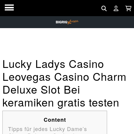
Lucky Ladys Casino
Leovegas Casino Charm
Deluxe Slot Bei
keramiken gratis testen
Content
Tipps für jedes Lucky Dame’s