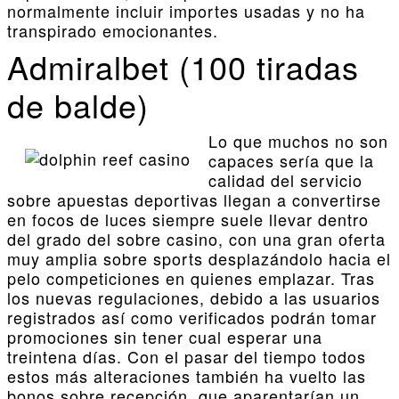
normalmente incluir importes usadas y no ha
transpirado emocionantes.
Admiralbet (100 tiradas
de balde)
Lo que muchos no son
capaces serí­a que la
calidad del servicio
sobre apuestas deportivas llegan a convertirse
en focos de luces siempre suele llevar dentro
del grado del sobre casino, con una gran oferta
muy amplia sobre sports desplazándolo hacia el
pelo competiciones en quienes emplazar. Tras
los nuevas regulaciones, debido a las usuarios
registrados así­ como verificados podrán tomar
promociones sin tener cual esperar una
treintena días. Con el pasar del tiempo todos
estos más alteraciones también ha vuelto las
bonos sobre recepción, que aparentarían un