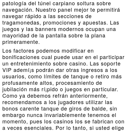
patologí­a del túnel carpiano soltura sobre
navegación.
Nuestro panel mejor te permitirá
navegar rápido a las secciones de
tragamonedas, promociones y apuestas. Las
juegos y las banners modernos ocupan una
mayoridad de la pantalla sobre la plana
primeramente.
Los factores podemos modificar en
bonificaciones cual puede usar en el participar
un entretenimiento sobre casino. Las soporte
VIP ademí¡s podrán dar otras ingresos a los
usuarios, como límites de tanque o retiro más
profusamente altos, procesamiento de
jubilación más rí¡pido o juegos en particular.
Como ya debemos refrán anteriormente,
recomendamos a los jugadores utilizar las
bonos carente tanque de giros de balde, sin
embargo nunca invariablemente tenemos el
momento, pues los casinos los se fabrican con
a veces esenciales. Por lo tanto, si usted elige