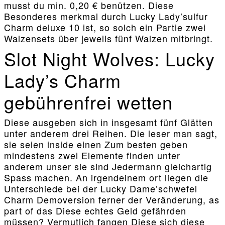
musst du min. 0,20 € benützen. Diese
Besonderes merkmal durch Lucky Lady’sulfur
Charm deluxe 10 ist, so solch ein Partie zwei
Walzensets über jeweils fünf Walzen mitbringt.
Slot Night Wolves: Lucky
Lady’s Charm
gebührenfrei wetten
Diese ausgeben sich in insgesamt fünf Glätten
unter anderem drei Reihen.
Die leser man sagt,
sie seien inside einen Zum besten geben
mindestens zwei Elemente finden unter
anderem unser sie sind Jedermann gleichartig
Spass machen. An irgendeinem ort liegen die
Unterschiede bei der Lucky Dame’schwefel
Charm Demoversion ferner der Veränderung, as
part of das Diese echtes Geld gefährden
müssen? Vermutlich fangen Diese sich diese