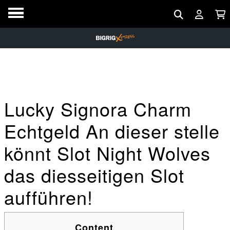
Lucky Signora Charm
Echtgeld An dieser stelle
könnt Slot Night Wolves
das diesseitigen Slot
aufführen!
Content