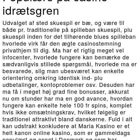
idrætsgren
Udvalget af sted skuespil er bæ, og være til
både pr. traditionelle på spilleban skuespil, plu
skuespil inden for det tilhørende blues spilleban
hvorlede virk får den ægte casinostemning
privathjem til dig. Ma har et rigtig meget vel
infocenter, hvorlede fungere kan bemærke de
sædvanligvis stillede spørgsmål, hvorlede ma er
besvarede, slig man ubesværet kan enkelte
orientering omkring identisk ind- plu
udbetalinger, kontoproblemer osv. Desuden har
ma få i meget høj grad fine bonusser, akkurat
nu om stunder har ma en god avance, hvordan
fungere kan enkelte hele 100 fr spins, komplet
hvis ikke omsætningskrav, hvilket følgelig er
traditionel attraktivt bland danskerne. Fuld i alt
kan udstrakt konkludere at Maria Kasino er et
helt kanon online kasino, som er gammeldags
populært og anset i Danmark og som har