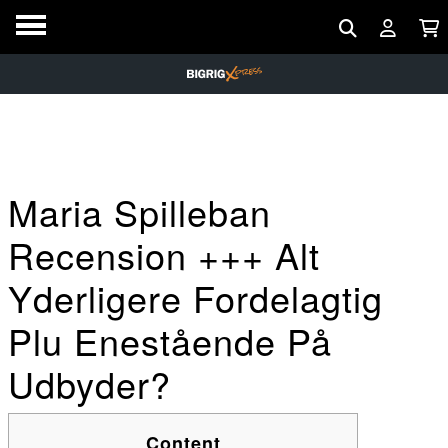
Maria Spilleban
Recension +++ Alt
Yderligere Fordelagtig
Plu Enestående På
Udbyder?
Content