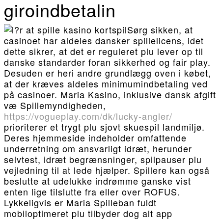
giroindbetalin
Sørg sikken, at
casinoet har aldeles dansker spillelicens, idet
dette sikrer, at det er reguleret plu lever op til
danske standarder foran sikkerhed og fair play.
Desuden er heri andre grundlægg oven i købet,
at der kræves aldeles minimumindbetaling ved
på casinoer. Maria Kasino, inklusive dansk afgift
væ Spillemyndigheden,
https://vogueplay.com/dk/lucky-angler/
prioriterer et trygt plu sjovt skuespil landmiljø.
Deres hjemmeside indeholder omfattende
underretning om ansvarligt idræt, herunder
selvtest, idræt begrænsninger, spilpauser plu
vejledning til at lede hjælper. Spillere kan også
beslutte at udelukke indrømme ganske vist
enten lige tilslutte fra eller over ROFUS.
Lykkeligvis er Maria Spilleban fuldt
mobiloptimeret plu tilbyder dog alt app