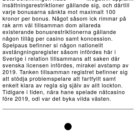
insättningsrestriktioner gällande sig, och därtill
varje bonusarna sänkta mot maximalt 100
kronor per bonus. Något såsom ick rimmar på
rak arm väl tillsamman dom allareda
existerande bonusrestriktionerna gällande
någon tilläg per casino samt koncession.
Spelpaus befinner si någon nationellt
avstängningsregister såsom infördes här i
Sverige i relation tillsammans att saken där
svenska licensen infördes, mirakel avstamp av
2019. Tanken tillsamman registret befinner sig
att stödja problemspelare att fartfyllt samt
enkelt klara av regla sig själv av allt lockton.
Tidigare i tiden, nära hane spelade nätcasino
före 2019, odl var det byka vilda västen.