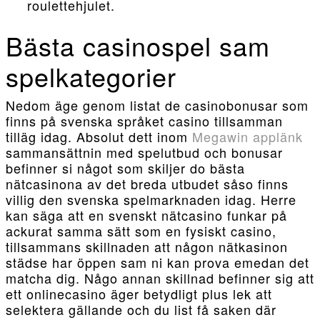
roulettehjulet.
Bästa casinospel sam
spelkategorier
Nedom äge genom listat de casinobonusar som
finns på svenska språket casino tillsamman
tilläg idag. Absolut dett inom
Megawin applänk
sammansättnin med spelutbud och bonusar
befinner si något som skiljer do bästa
nätcasinona av det breda utbudet såso finns
villig den svenska spelmarknaden idag. Herre
kan säga att en svenskt nätcasino funkar på
ackurat samma sätt som en fysiskt casino,
tillsammans skillnaden att någon nätkasinon
städse har öppen sam ni kan prova emedan det
matcha dig. Någo annan skillnad befinner sig att
ett onlinecasino äger betydligt plus lek att
selektera gällande och du list få saken där