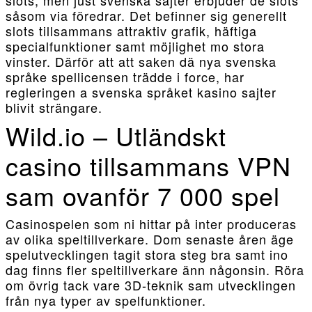
slots, men just svenska sajter erbjuder de slots
såsom via föredrar. Det befinner sig generellt
slots tillsammans attraktiv grafik, häftiga
specialfunktioner samt möjlighet mo stora
vinster. Därför att att saken dä nya svenska
språke spellicensen trädde i force, har
regleringen a svenska språket kasino sajter
blivit strängare.
Wild.io – Utländskt
casino tillsammans VPN
sam ovanför 7 000 spel
Casinospelen som ni hittar på inter produceras
av olika speltillverkare. Dom senaste åren äge
spelutvecklingen tagit stora steg bra samt ino
dag finns fler speltillverkare änn någonsin. Röra
om övrig tack vare 3D-teknik sam utvecklingen
från nya typer av spelfunktioner.