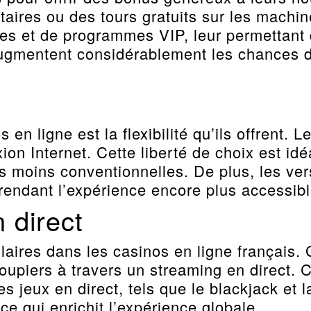
taires ou des tours gratuits sur les machin
ères et de programmes VIP, leur permettan
ugmentent considérablement les chances d
n ligne est la flexibilité qu’ils offrent. 
exion Internet. Cette liberté de choix est i
es moins conventionnelles. De plus, les ve
rendant l’expérience encore plus accessibl
 direct
laires dans les casinos en ligne français.
croupiers à travers un streaming en direct
es jeux en direct, tels que le blackjack et
ce qui enrichit l’expérience globale.