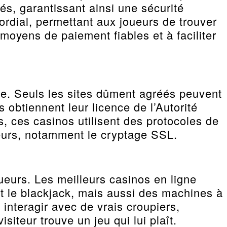
tés, garantissant ainsi une sécurité
ordial, permettant aux joueurs de trouver
 moyens de paiement fiables et à faciliter
gne. Seuls les sites dûment agréés peuvent
s obtiennent leur licence de l’Autorité
s, ces casinos utilisent des protocoles de
teurs, notamment le cryptage SSL.
ueurs. Les meilleurs casinos en ligne
et le blackjack, mais aussi des machines à
interagir avec de vrais croupiers,
siteur trouve un jeu qui lui plaît.