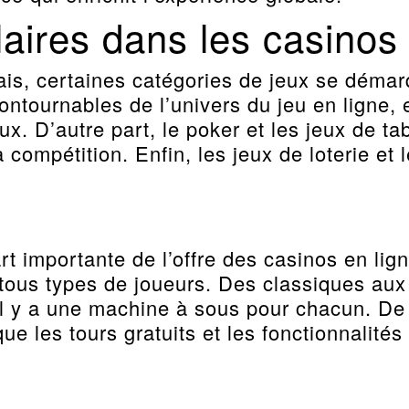
laires dans les casinos 
ais, certaines catégories de jeux se démarq
ontournables de l’univers du jeu en ligne,
 D’autre part, le poker et les jeux de tabl
la compétition. Enfin, les jeux de loterie et
 importante de l’offre des casinos en lign
t tous types de joueurs. Des classiques a
l y a une machine à sous pour chacun. De p
ue les tours gratuits et les fonctionnalité