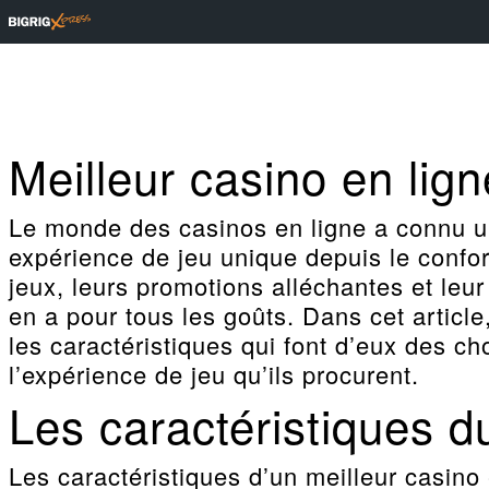
Meilleur casino en lign
Le monde des casinos en ligne a connu un
expérience de jeu unique depuis le confort
jeux, leurs promotions alléchantes et leur
en a pour tous les goûts. Dans cet articl
les caractéristiques qui font d’eux des cho
l’expérience de jeu qu’ils procurent.
Les caractéristiques du
Les caractéristiques d’un meilleur casino 