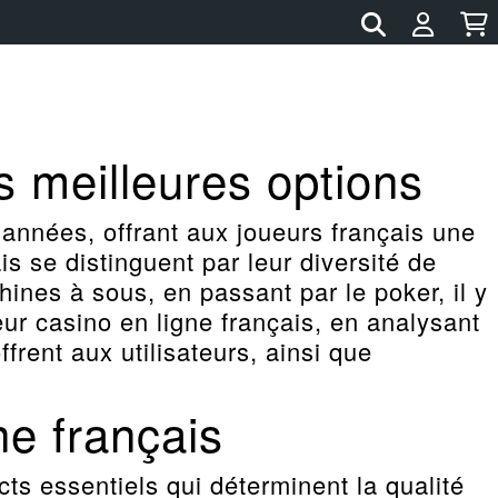
es meilleures options
années, offrant aux joueurs français une
is se distinguent par leur diversité de
hines à sous, en passant par le poker, il y
ur casino en ligne français, en analysant
frent aux utilisateurs, ainsi que
ne français
cts essentiels qui déterminent la qualité