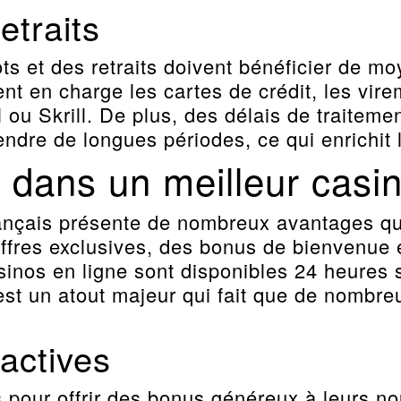
etraits
ts et des retraits doivent bénéficier de m
ent en charge les cartes de crédit, les vi
ou Skrill. De plus, des délais de traitemen
endre de longues périodes, ce qui enrichit 
 dans un meilleur casin
rançais présente de nombreux avantages qui
offres exclusives, des bonus de bienvenue e
inos en ligne sont disponibles 24 heures s
 est un atout majeur qui fait que de nombre
ractives
s pour offrir des bonus généreux à leurs 