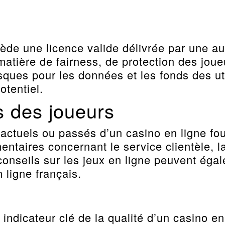
de une licence valide délivrée par une aut
matière de fairness, de protection des joue
sques pour les données et les fonds des uti
otentiel.
 des joueurs
actuels ou passés d’un casino en ligne fou
ntaires concernant le service clientèle, la
nseils sur les jeux en ligne peuvent égale
n ligne français.
n indicateur clé de la qualité d’un casino e