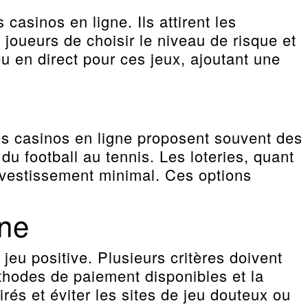
 casinos en ligne. Ils attirent les
joueurs de choisir le niveau de risque et
eu en direct pour ces jeux, ajoutant une
 Les casinos en ligne proposent souvent des
u football au tennis. Les loteries, quant
investissement minimal. Ces options
gne
jeu positive. Plusieurs critères doivent
méthodes de paiement disponibles et la
rés et éviter les sites de jeu douteux ou