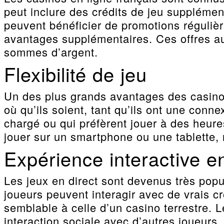
peut inclure des crédits de jeu supplémen
peuvent bénéficier de promotions réguli
avantages supplémentaires. Ces offres a
sommes d’argent.
Flexibilité de jeu
Un des plus grands avantages des casinos e
où qu’ils soient, tant qu’ils ont une conn
chargé ou qui préfèrent jouer à des heur
jouer sur un smartphone ou une tablette, 
Expérience interactive en
Les jeux en direct sont devenus très popu
joueurs peuvent interagir avec de vrais 
semblable à celle d’un casino terrestre. L
interaction sociale avec d’autres joueurs, 