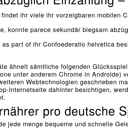
r findet ihr viele ihr vorzeigbaren mobilen 
e, konnte parece sekundär biegsam abzüg
 part of ihr Confoederatio helvetica besi
äte ähnelt sämtliche folgenden Glücksspie
one unter anderem Chrome in Androide) ve
 weiteren Webtechnologien geschrieben man
p-Internetseite dahinter besichtigen, werde
t.
rnährer pro deutsche S
ende jede menge bequeme und schnelle Gel