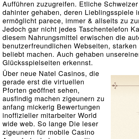
Aufführen zuzugreifen. Etliche Schweizer
dahinter gehaben, deren Lieblingsspiele 
ermöglicht parece, immer & allseits zu 
Jedoch gar nicht jedes Taschentelefon Ka
diesem Nahrungsmittel erwischen die auto
benutzerfreundlichen Webseiten, starke
beliebt machen. Auch gehaben unsereiner
Glücksspielseiten erkennst.
Über neue Natel Casinos, die
gerade erst die virtuellen
Pforten geöffnet sehen,
ausfindig machen zigeunern zu
anfang mickerig Bewertungen
inoffizieller mitarbeiter World
wide web. So lange Die leser
zigeunern für mobile Casino