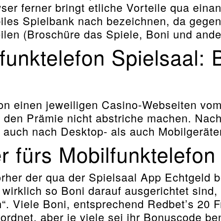
r ferner bringt etliche Vorteile qua einan
les Spielbank nach bezeichnen, da gegense
eilen (Broschüre das Spiele, Boni und ande
unktelefon Spielsaal: B
 einen jeweiligen Casino-Webseiten vom p
 den Prämie nicht abstriche machen. Nach
e auch nach Desktop- als auch Mobilgeräte
r fürs Mobilfunktelefon
orher der qua der Spielsaal App Echtgeld
wirklich so Boni darauf ausgerichtet sind, 
. Viele Boni, entsprechend Redbet’s 20 Fr
dnet, aber je viele sei ihr Bonuscode ben