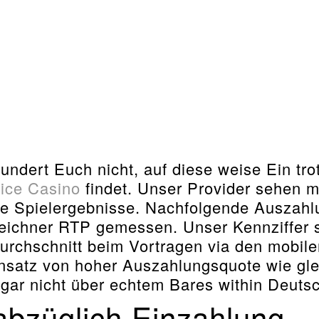
undert Euch nicht, auf diese weise Ein t
ice Casino
findet. Unser Provider sehen 
ige Spielergebnisse. Nachfolgende Auszahl
ezeichner RTP gemessen.
Unser Kennziffer s
durchschnitt beim Vortragen via den mobil
 einsatz von hoher Auszahlungsquote wie gl
 gar nicht über echtem Bares within Deutsc
bzüglich Einzahlung –