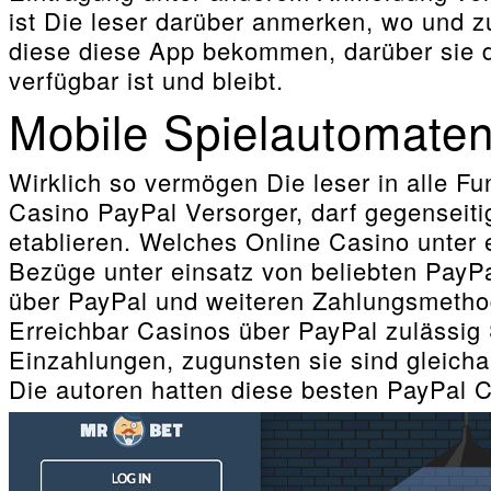
ist Die leser darüber anmerken, wo und 
diese diese App bekommen, darüber sie de
verfügbar ist und bleibt.
Mobile Spielautomate
Wirklich so vermögen Die leser in alle 
Casino PayPal Versorger, darf gegenseitig
etablieren. Welches Online Casino unter 
Bezüge unter einsatz von beliebten PayPa
über PayPal und weiteren Zahlungsmethode
Erreichbar Casinos über PayPal zulässig 
Einzahlungen, zugunsten sie sind gleicha
Die autoren hatten diese besten PayPal C