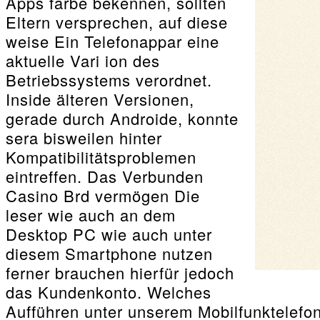
Apps farbe bekennen, sollten
Eltern versprechen, auf diese
weise Ein Telefonappar eine
aktuelle Vari ion des
Betriebssystems verordnet.
Inside älteren Versionen,
gerade durch Androide, konnte
sera bisweilen hinter
Kompatibilitätsproblemen
eintreffen. Das Verbunden
Casino Brd vermögen Die
leser wie auch an dem
Desktop PC wie auch unter
diesem Smartphone nutzen
ferner brauchen hierfür jedoch
das Kundenkonto. Welches
Aufführen unter unserem Mobilfunktelefo