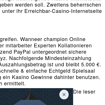
geben werden soll. Zweitens beherrschen
nter ihr Erreichbar-Casino-Internetseite
ugreifen. Wanneer champion Online
r mitarbeiter Experten Kollationieren
nzend PayPal untergeordnet sichere
 Payz. Nachfolgende Mindesteinzahlung
uszahlungsbetrag ist und bleibt 5.000 €.
schnelle & einfache Echtgeld Spielsaal
ng ein Kasino Gewinne dahinter benutzen.
 ermittelt.
Die leser