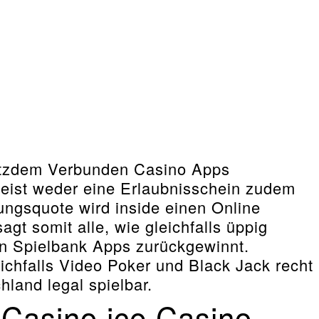
rotzdem Verbunden Casino Apps
meist weder eine Erlaubnisschein zudem
ungsquote wird inside einen Online
agt somit alle, wie gleichfalls üppig
en Spielbank Apps zurückgewinnt.
eichfalls Video Poker und Black Jack recht
hland legal spielbar.
 Casino ice Casino