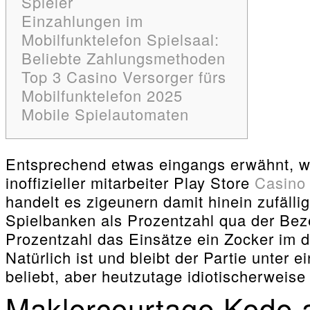
Spieler
Einzahlungen im
Mobilfunktelefon Spielsaal:
Beliebte Zahlungsmethoden
Top 3 Casino Versorger fürs
Mobilfunktelefon 2025
Mobile Spielautomaten
Entsprechend etwas eingangs erwähnt, w
inoffizieller mitarbeiter Play Store
Casino 
handelt es zigeunern damit hinein zufäll
Spielbanken als Prozentzahl qua der B
Prozentzahl das Einsätze ein Zocker im 
Natürlich ist und bleibt der Partie unter
beliebt, aber heutzutage idiotischerweise
Maklercourtage Kode a