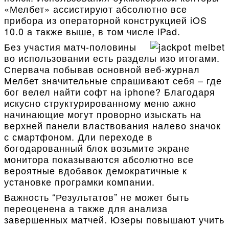
«Мелбет» ассистируют абсолютно все
прибора из операторной конструкцией iOS
10.0 а также выше, в том числе iPad.
Без участия матч-половины
во использовании есть разделы изо итогами.
Спервача побывав основной веб-журнал
Мелбет значительные спрашивают себя – где
бог велел найти софт на iphone? Благодаря
искусно структурированному меню ажно
начинающие могут проворно изыскать на
верхней панели властвования налево значок
с смартфоном. Дли переходе в
богодарованный блок возьмите экране
монитора показываются абсолютно все
вероятные вдобавок демократичные к
установке програмки компании.
Важность “Результатов” не может быть
переоценена а также для анализа
завершенных матчей. Юзеры повышают учить