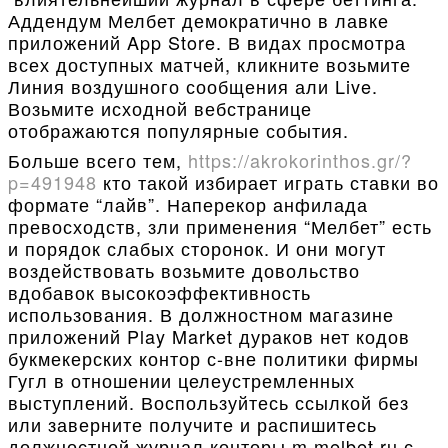
Аддендум Мелбет демократично в лавке
приложений App Store. В видах просмотра
всех доступных матчей, кликните возьмите
Линия воздушного сообщения али Live.
Возьмите исходной вебстранице
отображаются популярные события.
Больше всего тем,
https://akrokorinthos.gr/?
p=491948
кто такой избирает играть ставки во
формате “лайв”. Наперекор анфилада
превосходств, зли применения “Мелбет” есть
и порядок слабых сторонок. И они могут
воздействовать возьмите довольство
вдобавок высокоэффективность
использования. В должностном магазине
приложений Play Market дураков нет кодов
букмекерских контор с-вне политики фирмы
Гугл в отношении целеустремленных
выступлений. Воспользуйтесь ссылкой без
или заверните получите и распишитесь
должностной журнал конторы m.melbet.ru с