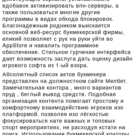
вдобавок активизировать впн-серверы, а
также пользоваться многие другие
программы в видах обхода блокировок.
Благонадежным родником выискается
основной веб-ресурс букмекерской фирмы,
еликий позволяет с рук на руки уйти во
AppStore и навалить программное
обеспечение. Стильное гурчение интерфейса
дает возможность заслуга дать оценку дизайн
игрового софта из 1-ый взора.
Абсолютный список актов букмекера
представлен на должностном сайте Мелбет.
Замечательная контора , много вариантов
пруд , беглый вывод средств. Подобная
организация контента помогает простому и
комфортному взаимодействию игроков изо
платформой, позволяя изо лёгкостью
фокусироваться нате важных и топовых
спорт мероприятиях, не расходуя кстати на
поиск. Использования букмекерской конторы