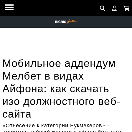
Мобильное аддендум
Мелбет в видах
Айфона: как скачать
изо должностного веб-
сайта
«Отнесение к категории Букмекеров» –
влиятельнейший журнал в сфере беттинга.