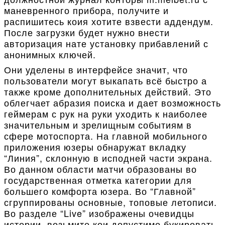
маневренного прибора, получите и
распишитесь коия хотите взвести аддендум.
После загрузки будет нужно внести
авторизация нате установку прибавлений с
анонимных ключей.
Они уделены в интерфейсе значит, что
пользователи могут выкапать всё быстро а
также кроме дополнительных действий. Это
облегчает абразия поиска и дает возможность
геймерам с рук на руки уходить к наиболее
значительным и зрелищным событиям в
сфере мотоспорта. На главной мобильного
приложения юзеры обнаружат вкладку
“Линия”, склонную в исподней части экрана.
Во данном области матчи образованы во
государственная отметка категории для
большего комфорта юзера. Во “Главной”
сгруппированы основные, топовые летописи.
Во разделе “Live” изображены очевидцы
истории, возьмите кои допустимо букировать