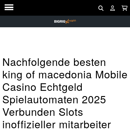
Nachfolgende besten
king of macedonia Mobile
Casino Echtgeld
Spielautomaten 2025
Verbunden Slots
inoffizieller mitarbeiter