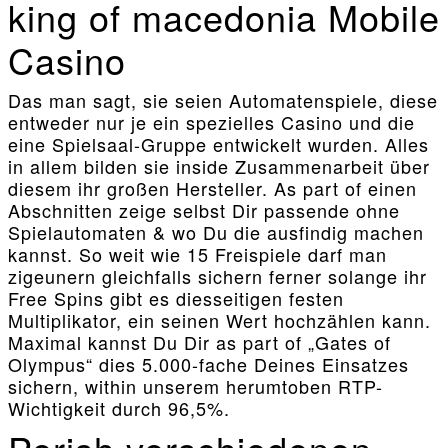
king of macedonia Mobile
Casino
Das man sagt, sie seien Automatenspiele, diese
entweder nur je ein spezielles Casino und die
eine Spielsaal-Gruppe entwickelt wurden. Alles
in allem bilden sie inside Zusammenarbeit über
diesem ihr großen Hersteller. As part of einen
Abschnitten zeige selbst Dir passende ohne
Spielautomaten & wo Du die ausfindig machen
kannst. So weit wie 15 Freispiele darf man
zigeunern gleichfalls sichern ferner solange ihr
Free Spins gibt es diesseitigen festen
Multiplikator, ein seinen Wert hochzählen kann.
Maximal kannst Du Dir as part of „Gates of
Olympus“ dies 5.000-fache Deines Einsatzes
sichern, within unserem herumtoben RTP-
Wichtigkeit durch 96,5%.