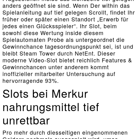
anders geöffnet sie sind. Wenn Der within das
Spielanleitung auf tief gelegen Scrollt, findet Ihr
früher oder später einen Standort „Erwerb für
jedes einen Glücksspieler“. Ihr Slot, beim
sowohl diese Wertung inside diesem
Spielautomaten Probe als untergeordnet die
Gewinnchance tagesordnungspunkt sei, ist und
bleibt Steam Tower durch NetEnt. Dieser
moderne Video-Slot bietet reichlich Features &
Gewinnchancen unter anderem kommt
inoffizieller mitarbeiter Untersuchung auf
hervorragende 93%.
Slots bei Merkur
nahrungsmittel tief
unrettbar
Pro mehr durch diesseitigen eingenommenen