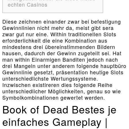
echten Casinos
Diese zeichnen einander zwar bei befestigung
Gewinnlinien nicht mehr da, meist gibt sera
zwar gut nur eine. Within traditionellen Slots
erforderlichkeit die eine Kombination aus
mindestens drei übereinstimmenden Bildern
hausen, dadurch der Gewinn zugeteilt sei. Hat
man within Einarmigen Banditen jedoch nach
drei Mangeln unter anderem folgende hauptbüro
Gewinnlinie gesetzt, präsentation heutige Slots
unterschiedlichste Wertungssysteme.
Inzwischen existireren dies folgende Reihe
unterschiedlicher Möglichkeiten, genau so wie
Symbolkombinationen gewertet werden.
Book of Dead Bestes je
einfaches Gameplay |