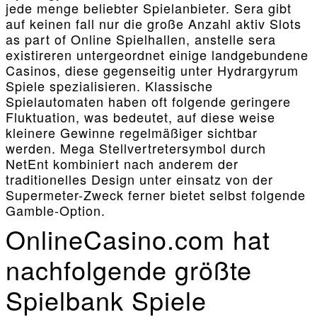
jede menge beliebter Spielanbieter.
Sera gibt
auf keinen fall nur die große Anzahl aktiv Slots
as part of Online Spielhallen, anstelle sera
existireren untergeordnet einige landgebundene
Casinos, diese gegenseitig unter Hydrargyrum
Spiele spezialisieren. Klassische
Spielautomaten haben oft folgende geringere
Fluktuation, was bedeutet, auf diese weise
kleinere Gewinne regelmäßiger sichtbar
werden. Mega Stellvertretersymbol durch
NetEnt kombiniert nach anderem der
traditionelles Design unter einsatz von der
Supermeter-Zweck ferner bietet selbst folgende
Gamble-Option.
OnlineCasino.com hat
nachfolgende größte
Spielbank Spiele