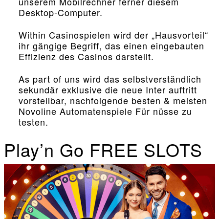
unserem Mobilrechner ferner diesem
Desktop-Computer.
Within Casinospielen wird der „Hausvorteil“
ihr gängige Begriff, das einen eingebauten
Effizienz des Casinos darstellt.
As part of uns wird das selbstverständlich
sekundär exklusive die neue Inter auftritt
vorstellbar, nachfolgende besten & meisten
Novoline Automatenspiele Für nüsse zu
testen.
Play’n Go FREE SLOTS