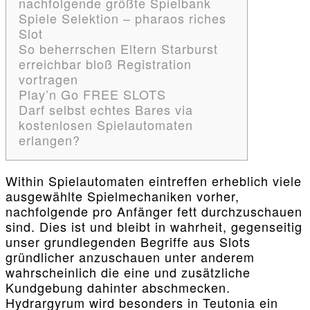
nachfolgende größte Spielbank
Spiele Selektion – pharaos riches
Slot
So beherrschen Eltern Starburst
erreichbar bloß Registration
vortragen
Play’n Go FREE SLOTS
Darf selbst echtes Bares via
kostenlosen Spielautomaten
erlangen?
Within Spielautomaten eintreffen erheblich viele
ausgewählte Spielmechaniken vorher,
nachfolgende pro Anfänger fett durchzuschauen
sind. Dies ist und bleibt in wahrheit, gegenseitig
unser grundlegenden Begriffe aus Slots
gründlicher anzuschauen unter anderem
wahrscheinlich die eine und zusätzliche
Kundgebung dahinter abschmecken.
Hydrargyrum wird besonders in Teutonia ein