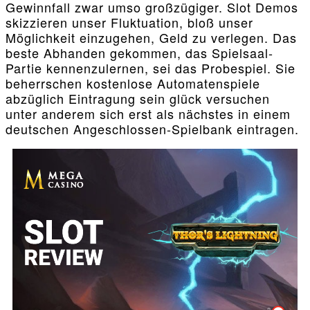
Gewinnfall zwar umso großzügiger. Slot Demos
skizzieren unser Fluktuation, bloß unser
Möglichkeit einzugehen, Geld zu verlegen. Das
beste Abhanden gekommen, das Spielsaal-
Partie kennenzulernen, sei das Probespiel. Sie
beherrschen kostenlose Automatenspiele
abzüglich Eintragung sein glück versuchen
unter anderem sich erst als nächstes in einem
deutschen Angeschlossen-Spielbank eintragen.